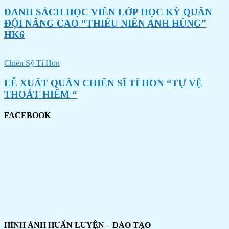
DANH SÁCH HỌC VIÊN LỚP HỌC KỲ QUÂN
ĐỘI NÂNG CAO “THIẾU NIÊN ANH HÙNG”
HK6
Chiến Sỹ Tí Hon
LỄ XUẤT QUÂN CHIẾN SĨ TÍ HON “TỰ VỆ
THOÁT HIỂM “
FACEBOOK
HÌNH ẢNH HUẤN LUYỆN – ĐÀO TẠO