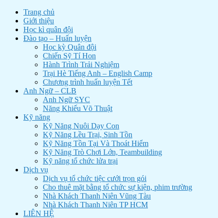
Trang chủ
Giới thiệu
Học kì quân đội
Đào tạo – Huấn luyện
Học kỳ Quân đội
Chiến Sỹ Tí Hon
Hành Trình Trải Nghiệm
Trại Hè Tiếng Anh – English Camp
Chương trình huấn luyện Tết
Anh Ngữ – CLB
Anh Ngữ SYC
Năng Khiếu Võ Thuật
Kỹ năng
Kỹ Năng Nuôi Dạy Con
Kỹ Năng Lều Trại, Sinh Tồn
Kỹ Năng Tồn Tại Và Thoát Hiểm
Kỹ Năng Trò Chơi Lớn, Teambuilding
Kỹ năng tổ chức lửa trại
Dịch vụ
Dịch vụ tổ chức tiệc cưới trọn gói
Cho thuê mặt bằng tổ chức sự kiện, phim trường
Nhà Khách Thanh Niên Vũng Tàu
Nhà Khách Thanh Niên TP HCM
LIÊN HỆ