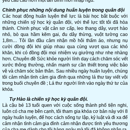
yêu cầu cao hơn một tân binh mới nhập ngũ.
Chinh phục những nội dung huấn luyện trong quân
đội
Các hoạt động huấn luyện thể lực là bài học bắt buộc với
những chiến sỹ học kỳ quân đội, với thể lực tốt tôi đã hòa
thành. Chinh phục vật cản sơ cấp, leo thang dây, vượt hào
nhỏ, bò qua hầm kẽm gai, đu dây thừng, vuột tường cao
1,8m… Tôi lần đầu cảm nhận mồ hôi thấm áo, nhưng nụ
cười đồng đội khi giúp nhau qua cùng vượt qua các khó
khăn, khi có đồng đội mọi nhiệm vụ giường như nhẹ nhàng
hơn.
Chuyên đề Sức khỏe người lính dạy cách chăm sóc vết
xước thông thường, nhấn mạnh sự cần thiết trong việc bảo
vệ và chăm sóc bản thân. Sau nhiều ngày huấn luyện, chúng
tôi cảm nhận tình cảm gia đình qua những lá thư tay viết vội
trong buổi chuyên đề ; Lá thư người lính vào ngày thứ tư của
khóa.
Tự Hào là chiến sỹ học kỳ quân đội.
Là cậu bé 13 tuổi quen với cuộc sống thành phố tiện nghi,
luôn có cha mẹ bên cạnh, tôi tham gia khóa cơ bản này với 8
ngày huấn luyện, để học cách sống tự lập, kỷ luật và đi xa để
cảm nhận tình cảm gia đình cảm nhận được tình yêu thương
của cha mẹ dành cho tôi hàng ngày mà tôi đã không nhận ra.