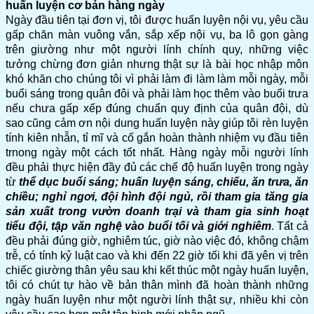
huấn luyện cơ bản hàng ngày
Ngày đầu tiên tại đơn vị, tôi được huấn luyện nội vụ, yêu cầu
gấp chăn màn vuông vắn, sắp xếp nội vụ, ba lô gọn gàng
trên giường như một người lính chính quy, những việc
tưởng chừng đơn giản nhưng thật sự là bài học nhập môn
khó khăn cho chúng tôi vì phải làm đi làm làm mỗi ngày, mỗi
buổi sáng trong quân đôi và phải làm học thêm vào buổi trưa
nếu chưa gấp xếp đúng chuẩn quy định của quân đội, dù
sao cũng cảm ơn nội dung huấn luyện này giúp tôi rèn luyện
tính kiên nhẫn, tỉ mĩ và cố gắn hoàn thành nhiệm vụ đầu tiên
trnong ngày một cách tốt nhất. Hàng
ngày mỗi người lính
đều phải thực hiện đầy đủ các chế độ huấn luyện trong ngày
từ
t
hể
dục buổi sáng; huấn luyện sáng, chiếu, ăn trưa, ăn
chiều; nghỉ ngơi, đội hình đội ngủ, rồi tham gia tăng gia
sản xuất trong vườn doanh trại và tham gia sinh hoạt
tiểu đội, tập văn nghệ vào buổi tối và giới nghiêm
. Tất cả
đều phải đúng giờ, nghiêm túc, giờ nào việc đó, không chậm
trễ, có tính kỷ luật cao và khi đến 22 giờ tối khi đã yên vị trên
chiếc giường thân yêu sau khi kết thúc một ngày huấn luyện,
tôi có chút tự hào về bản thân mình đã hoàn thành những
ngày huấn luyện như một người lính thật sự, nhiều khi còn