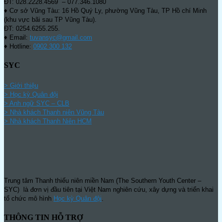
ĐT: 028.2228.4569 – 077.346.1080
♦ Cơ sở Vũng Tàu: 16 Hồ Quý Ly, phường Vũng Tàu, TP Hồ chí Minh
(khu vực bãi sau TP Vũng Tàu).
ĐT: 0254.6255.255.
♦ Email:
tuvansyc@gmail.com
♦ Hotline:
0902 300 132
SYC
> Giới thiệu
> Học kỳ Quân đội
>
Anh ngữ SYC – CLB
>
Nhà khách Thanh niên Vũng Tàu
>
Nhà khách Thanh Niên HCM
Trung tâm Thanh thiếu niên miền Nam (The Southern Youth Center –
SYC) là đơn vị đầu tiên tại Việt Nam nghiên cứu, xây dựng và triển khai
tổ chức mô hình
Học kỳ Quân đội
.
THÔNG TIN HỖ TRỢ