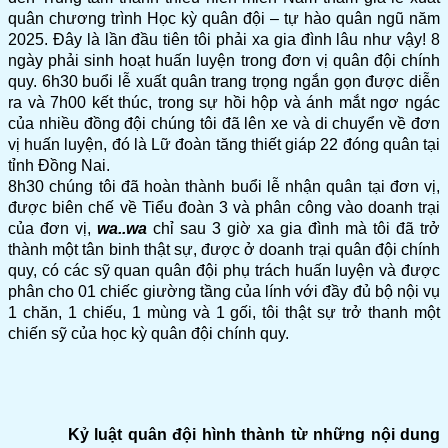
quân chương trình Học kỳ quân đội – tự hào quân ngũ năm
2025. Đây là lần đầu tiên tôi phải xa gia đình lâu như vậy! 8
ngày phải sinh hoạt huấn luyện trong đơn vị quân đội chính
quy. 6h30 buổi lễ xuất quân trang trọng ngắn gọn được diễn
ra và 7h00 kết thúc, trong sự hồi hộp và ánh mắt ngơ ngác
của nhiều đồng đội chúng tôi đã lên xe và di chuyển về đơn
vị huấn luyện, đó là Lữ đoàn tăng thiết giáp 22 đóng quân tại
tỉnh Đồng Nai.
8h30 chúng tôi đã hoàn thành buổi lễ nhận quân tại đơn vị,
được biên chế về Tiểu đoàn 3 và phân công vào doanh trại
của đơn vị,
wa..wa
chỉ sau 3 giờ xa gia đình mà tôi đã trở
thành một tân binh thật sự, được ở doanh trại quân đội chính
quy, có các sỹ quan quân đội phụ trách huấn luyện và được
phân cho 01 chiếc giường tầng của lính với đầy đủ bộ nội vụ
1 chăn, 1 chiếu, 1 mùng và 1 gối, tôi thật sự trở thanh một
chiến sỹ của học kỳ quân đội chính quy.
Kỷ luật quân đội hình thành từ những nội dung