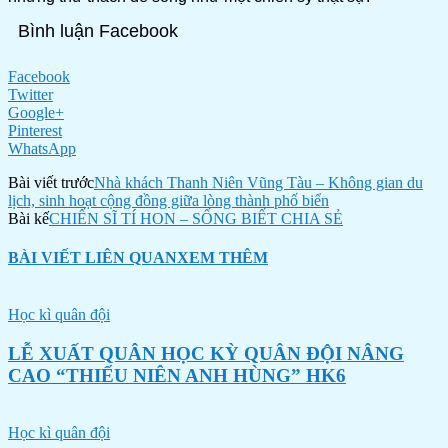
Bình luận Facebook
Facebook
Twitter
Google+
Pinterest
WhatsApp
Bài viết trước
Nhà khách Thanh Niên Vũng Tàu – Không gian du
lịch, sinh hoạt cộng đồng giữa lòng thành phố biển
Bài kế
CHIẾN SĨ TÍ HON – SỐNG BIẾT CHIA SẺ
BÀI VIẾT LIÊN QUAN
XEM THÊM
Học kì quân đội
LỄ XUẤT QUÂN HỌC KỲ QUÂN ĐỘI NÂNG
CAO “THIẾU NIÊN ANH HÙNG” HK6
Học kì quân đội