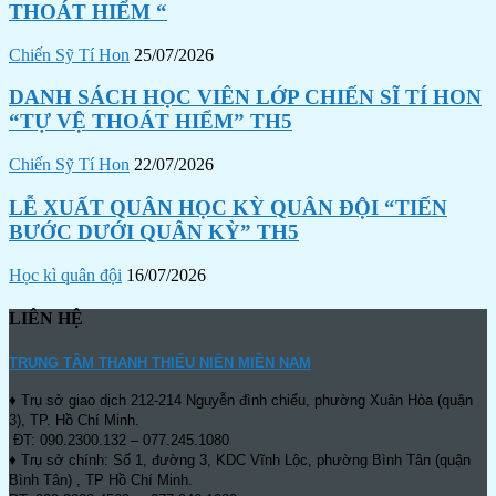
THOÁT HIỂM “
Chiến Sỹ Tí Hon
25/07/2026
DANH SÁCH HỌC VIÊN LỚP CHIẾN SĨ TÍ HON
“TỰ VỆ THOÁT HIỂM” TH5
Chiến Sỹ Tí Hon
22/07/2026
LỄ XUẤT QUÂN HỌC KỲ QUÂN ĐỘI “TIẾN
BƯỚC DƯỚI QUÂN KỲ” TH5
Học kì quân đội
16/07/2026
LIÊN HỆ
TRUNG TÂM THANH THIẾU NIÊN MIỀN NAM
♦ Trụ sở giao dịch 212-214 Nguyễn đình chiểu, phường Xuân Hòa (quận
3), TP. Hồ Chí Minh.
ĐT: 090.2300.132 – 077.245.1080
♦ Trụ sở chính: Số 1, đường 3, KDC Vĩnh Lộc, phường Bình Tân (quận
Bình Tân) , TP Hồ Chí Minh.