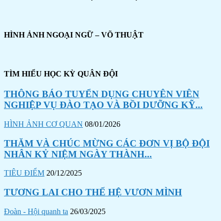
HÌNH ẢNH NGOẠI NGỮ – VÕ THUẬT
TÌM HIỂU HỌC KỲ QUÂN ĐỘI
THÔNG BÁO TUYỂN DỤNG CHUYÊN VIÊN
NGHIỆP VỤ ĐÀO TẠO VÀ BỒI DƯỠNG KỸ...
HÌNH ẢNH CƠ QUAN
08/01/2026
THĂM VÀ CHÚC MỪNG CÁC ĐƠN VỊ BỘ ĐỘI
NHÂN KỶ NIỆM NGÀY THÀNH...
TIÊU ĐIỂM
20/12/2025
TƯƠNG LAI CHO THẾ HỆ VƯƠN MÌNH
Đoàn - Hội quanh ta
26/03/2025