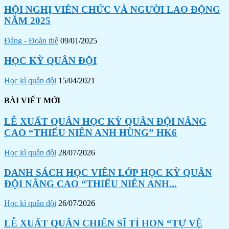
HỘI NGHỊ VIÊN CHỨC VÀ NGƯỜI LAO ĐỘNG
NĂM 2025
Đảng - Đoàn thể
09/01/2025
HỌC KỲ QUÂN ĐỘI
Học kì quân đội
15/04/2021
BÀI VIẾT MỚI
LỄ XUẤT QUÂN HỌC KỲ QUÂN ĐỘI NÂNG
CAO “THIẾU NIÊN ANH HÙNG” HK6
Học kì quân đội
28/07/2026
DANH SÁCH HỌC VIÊN LỚP HỌC KỲ QUÂN
ĐỘI NÂNG CAO “THIẾU NIÊN ANH...
Học kì quân đội
26/07/2026
LỄ XUẤT QUÂN CHIẾN SĨ TÍ HON “TỰ VỆ