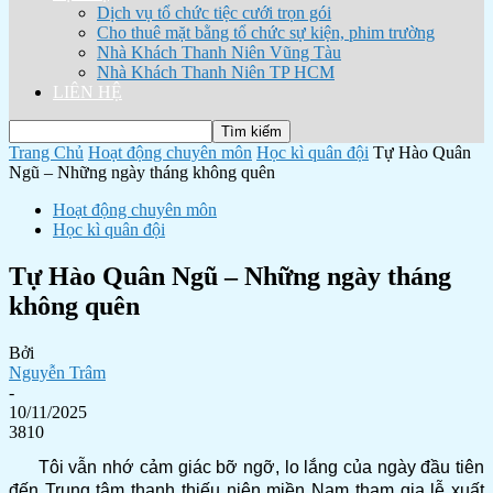
Dịch vụ tổ chức tiệc cưới trọn gói
Cho thuê mặt bằng tổ chức sự kiện, phim trường
Nhà Khách Thanh Niên Vũng Tàu
Nhà Khách Thanh Niên TP HCM
LIÊN HỆ
Trang Chủ
Hoạt động chuyên môn
Học kì quân đội
Tự Hào Quân
Ngũ – Những ngày tháng không quên
Hoạt động chuyên môn
Học kì quân đội
Tự Hào Quân Ngũ – Những ngày tháng
không quên
Bởi
Nguyễn Trâm
-
10/11/2025
3810
Tôi vẫn nhớ cảm giác bỡ ngỡ, lo lắng của ngày đầu tiên
đến Trung tâm thanh thiếu niên miền Nam tham gia lễ xuất