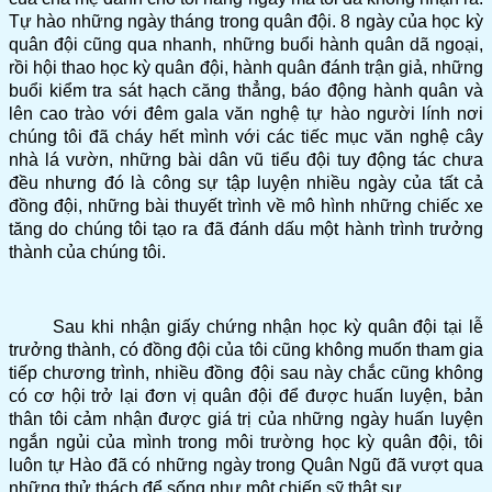
Tự hào những ngày tháng trong quân đội. 8 ngày của học kỳ
quân đội cũng qua nhanh, những buổi hành quân dã ngoại,
rồi hội thao học kỳ quân đội, hành quân đánh trận giả, những
buổi kiểm tra sát hạch căng thẳng, báo động hành quân và
lên cao trào với đêm gala văn nghệ tự hào người lính nơi
chúng tôi đã cháy hết mình với các tiếc mục văn nghệ cây
nhà lá vườn, những bài dân vũ tiểu đội tuy động tác chưa
đều nhưng đó là công sự tập
luyện nhiều ngày của tất cả
đồng đội, những bài thuyết trình về mô hình những chiếc xe
tăng do chúng tôi tạo ra đã đánh dấu một hành trình trưởng
thành của chúng tôi.
Sau khi nhận giấy chứng nhận học kỳ quân đội tại lễ
trưởng thành, có đồng đội của tôi cũng không muốn tham gia
tiếp chương trình, nhiều đồng đội sau này chắc cũng không
có cơ hội trở lại đơn vị quân đội để được huấn luyện, bản
thân tôi cảm nhận được giá trị của những ngày huấn luyện
ngắn ngủi của mình trong môi trường học kỳ quân đội, tôi
luôn tự Hào đã có những ngày trong Quân Ngũ đã vượt qua
những thử thách để sống như một chiến sỹ thật sự.