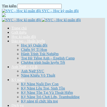
Tìm kiếm
SYC – Học kỳ quân đội
Trang chủ
Giới thiệu
Học kì quân đội
Đào tạo – Huấn luyện
Học kỳ Quân đội
Chiến Sỹ Tí Hon
Hành Trình Trải Nghiệm
Trại Hè Tiếng Anh – English Camp
Chương trình huấn luyện Tết
Anh Ngữ – CLB
Anh Ngữ SYC
Năng Khiếu Võ Thuật
Kỹ năng
Kỹ Năng Nuôi Dạy Con
Kỹ Năng Lều Trại, Sinh Tồn
Kỹ Năng Tồn Tại Và Thoát Hiểm
Kỹ Năng Trò Chơi Lớn, Teambuilding
Kỹ năng tổ chức lửa trại
Dịch vụ