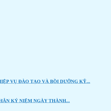
ỆP VỤ ĐÀO TẠO VÀ BỒI DƯỠNG KỸ...
HÂN KỶ NIỆM NGÀY THÀNH...