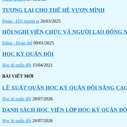
TƯƠNG LAI CHO THẾ HỆ VƯƠN MÌNH
Đoàn - Hội quanh ta
26/03/2025
HỘI NGHỊ VIÊN CHỨC VÀ NGƯỜI LAO ĐỘNG N
Đảng - Đoàn thể
09/01/2025
HỌC KỲ QUÂN ĐỘI
Học kì quân đội
15/04/2021
BÀI VIẾT MỚI
LỄ XUẤT QUÂN HỌC KỲ QUÂN ĐỘI NÂNG CAO
Học kì quân đội
28/07/2026
DANH SÁCH HỌC VIÊN LỚP HỌC KỲ QUÂN ĐỘI
Học kì quân đội
26/07/2026