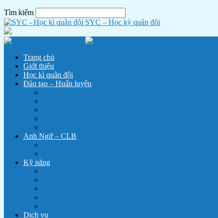
Tìm kiếm
SYC – Học kỳ quân đội
Trang chủ
Giới thiệu
Học kì quân đội
Đào tạo – Huấn luyện
Học kỳ Quân đội
Chiến Sỹ Tí Hon
Hành Trình Trải Nghiệm
Trại Hè Tiếng Anh – English Camp
Chương trình huấn luyện Tết
Anh Ngữ – CLB
Anh Ngữ SYC
Năng Khiếu Võ Thuật
Kỹ năng
Kỹ Năng Nuôi Dạy Con
Kỹ Năng Lều Trại, Sinh Tồn
Kỹ Năng Tồn Tại Và Thoát Hiểm
Kỹ Năng Trò Chơi Lớn, Teambuilding
Kỹ năng tổ chức lửa trại
Dịch vụ