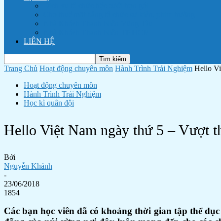
Dịch vụ tổ chức tiệc cưới trọn gói
Cho thuê mặt bằng tổ chức sự kiện, phim trường
Nhà Khách Thanh Niên Vũng Tàu
Nhà Khách Thanh Niên TP HCM
LIÊN HỆ
Trang Chủ
Hoạt động chuyên môn
Hành Trình Trải Nghiệm
Hello V
Hoạt động chuyên môn
Hành Trình Trải Nghiệm
Học kì quân đội
Hello Việt Nam ngày thứ 5 – Vượt t
Bởi
Nguyễn Khánh
-
23/06/2018
1854
Các bạn học viên đã có khoảng thời gian tập thể dục