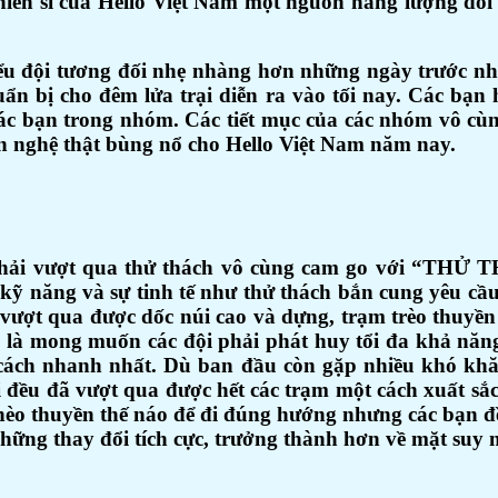
iến sĩ của Hello Việt Nam một nguồn năng lượng dồi
u đội tương đối nhẹ nhàng hơn những ngày trước như
uẩn bị cho đêm lửa trại diễn ra vào tối nay. Các bạ
các bạn trong nhóm. Các tiết mục của các nhóm vô c
n nghệ thật bùng nổ cho Hello Việt Nam năm nay.
 phải vượt qua thử thách vô cùng cam go với “THỬ
 kỹ năng và sự tinh tế như thử thách bắn cung yêu cầu
để vượt qua được dốc núi cao và dựng, trạm trèo thuyề
 là mong muốn các đội phải phát huy tổi đa khả năn
 cách nhanh nhất. Dù ban đầu còn gặp nhiều khó khăn
 đều đã vượt qua được hết các trạm một cách xuất sắ
 chèo thuyền thế náo để đi đúng hướng nhưng các bạn 
những thay đổi tích cực, trưởng thành hơn về mặt suy 