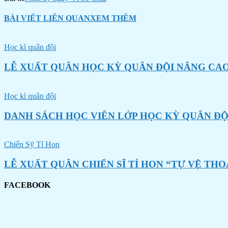
BÀI VIẾT LIÊN QUAN
XEM THÊM
Học kì quân đội
LỄ XUẤT QUÂN HỌC KỲ QUÂN ĐỘI NÂNG CAO
Học kì quân đội
DANH SÁCH HỌC VIÊN LỚP HỌC KỲ QUÂN ĐỘ
Chiến Sỹ Tí Hon
LỄ XUẤT QUÂN CHIẾN SĨ TÍ HON “TỰ VỆ THO
FACEBOOK