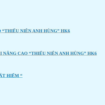
 “THIẾU NIÊN ANH HÙNG” HK6
I NÂNG CAO “THIẾU NIÊN ANH HÙNG” HK6
ÁT HIỂM “