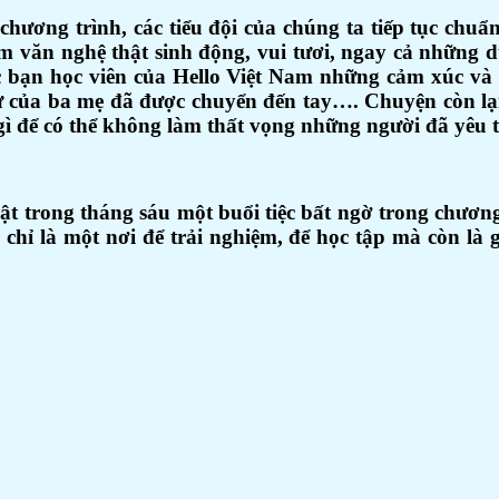
ương trình, các tiểu đội của chúng ta tiếp tục chuẩn
m văn nghệ thật sinh động, vui tươi, ngay cả nhữn
 bạn học viên của Hello Việt Nam những cảm xúc và 
ư của ba mẹ đã được chuyển đến tay…. Chuyện còn lại
ì để có thể không làm thất vọng những người đã yêu 
t trong tháng sáu một buổi tiệc bất ngờ trong chươn
hỉ là một nơi để trải nghiệm, để học tập mà còn là 