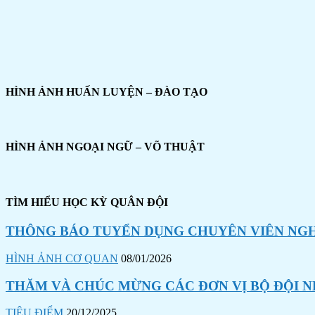
HÌNH ẢNH HUẤN LUYỆN – ĐÀO TẠO
HÌNH ẢNH NGOẠI NGỮ – VÕ THUẬT
TÌM HIỂU HỌC KỲ QUÂN ĐỘI
THÔNG BÁO TUYỂN DỤNG CHUYÊN VIÊN NGHI
HÌNH ẢNH CƠ QUAN
08/01/2026
THĂM VÀ CHÚC MỪNG CÁC ĐƠN VỊ BỘ ĐỘI N
TIÊU ĐIỂM
20/12/2025