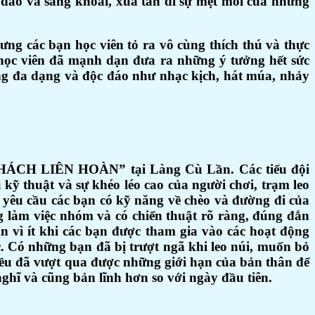
 dào và sảng khoái, xua tan đi sự mệt mỏi của những
ng các bạn học viên tỏ ra vô cùng thích thú và thực
n học viên đã mạnh dạn đưa ra những ý tưởng hết sức
ùng đa dạng và độc đáo như nhạc kịch, hát múa, nhảy
 THÁCH LIÊN HOÀN” tại Làng Cù Lần. Các tiểu đội
 kỹ thuật và sự khéo léo cao của người chơi, trạm leo
n yêu cầu các bạn có kỹ năng về chèo và đường đi của
g làm việc nhóm và có chiến thuật rõ ràng, đúng đắn
 vì ít khi các bạn được tham gia vào các hoạt động
c. Có những bạn đã bị trượt ngã khi leo núi, muốn bỏ
đều đã vượt qua được những giới hạn của bản thân để
nghĩ và cũng bản lĩnh hơn so với ngày đầu tiên.