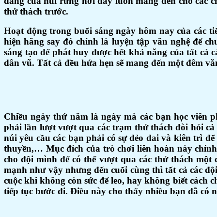
đãng của núi rừng nơi đây luôn mang đến cho các ch
thử thách trước.
Hoạt động trong buổi sáng ngày hôm nay của các tiể
hiện hăng say đó chính là luyện tập văn nghệ để ch
sáng tạo để phát huy được hết khả năng của tất cả 
dân vũ. Tất cả đều hứa hẹn sẽ mang đến một đêm vă
Chiều ngày thứ năm là ngày mà các bạn học viên
phải lần lượt vượt qua các trạm thử thách đòi hỏi cả
núi yêu cầu các bạn phải có sự dẻo dai và kiên trì 
thuyền,… Mục đích của trò chơi liên hoàn này chính
cho đội mình để có thể vượt qua các thử thách một
mạnh như vậy nhưng đến cuối cùng thì tất cả các đội
cuộc khi không còn sức để leo, hay không biết cách
tiếp tục bước đi. Điều này cho thấy nhiều bạn đã có 