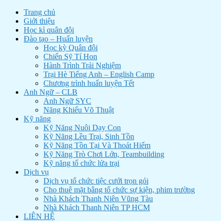
Trang chủ
Giới thiệu
Học kì quân đội
Đào tạo – Huấn luyện
Học kỳ Quân đội
Chiến Sỹ Tí Hon
Hành Trình Trải Nghiệm
Trại Hè Tiếng Anh – English Camp
Chương trình huấn luyện Tết
Anh Ngữ – CLB
Anh Ngữ SYC
Năng Khiếu Võ Thuật
Kỹ năng
Kỹ Năng Nuôi Dạy Con
Kỹ Năng Lều Trại, Sinh Tồn
Kỹ Năng Tồn Tại Và Thoát Hiểm
Kỹ Năng Trò Chơi Lớn, Teambuilding
Kỹ năng tổ chức lửa trại
Dịch vụ
Dịch vụ tổ chức tiệc cưới trọn gói
Cho thuê mặt bằng tổ chức sự kiện, phim trường
Nhà Khách Thanh Niên Vũng Tàu
Nhà Khách Thanh Niên TP HCM
LIÊN HỆ