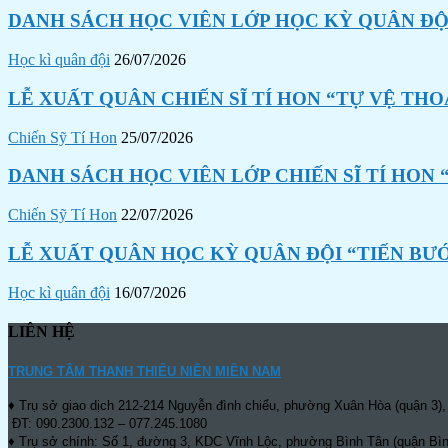
DANH SÁCH HỌC VIÊN LỚP HỌC KỲ QUÂN ĐỘI
Học kì quân đội
26/07/2026
LỄ XUẤT QUÂN CHIẾN SĨ TÍ HON “TỰ VỆ THO
Chiến Sỹ Tí Hon
25/07/2026
DANH SÁCH HỌC VIÊN LỚP CHIẾN SĨ TÍ HON 
Chiến Sỹ Tí Hon
22/07/2026
LỄ XUẤT QUÂN HỌC KỲ QUÂN ĐỘI “TIẾN BƯ
Học kì quân đội
16/07/2026
LIÊN HỆ
TRUNG TÂM THANH THIẾU NIÊN MIỀN NAM
♦ Trụ sở giao dịch 212-214 Nguyễn đình chiểu, phường Xuân Hòa (quận 3),
ĐT: 090.2300.132 – 077.245.1080
♦ Trụ sở chính: Số 1, đường 3, KDC Vĩnh Lộc, phường Bình Tân (quận Bìn