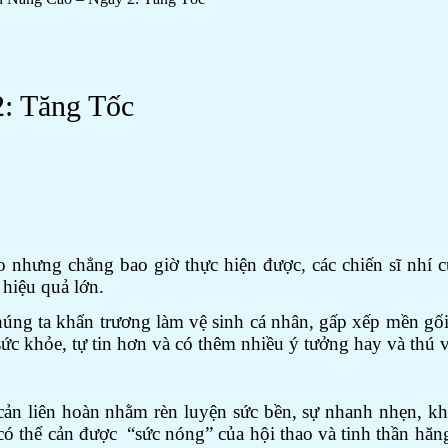
2: Tăng Tốc
o nhưng chẳng bao giờ thực hiện được, các chiến sĩ nhí c
hiệu quả lớn.
húng ta khẩn trương làm vệ sinh cá nhân, gấp xếp mền gối
 sức khỏe, tự tin hơn và có thêm nhiều ý tưởng hay và thú 
cản liên hoàn nhằm rèn luyện sức bền, sự nhanh nhẹn, khé
 thể cản được “sức nóng” của hội thao và tinh thần hăng hái