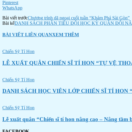
Pinterest
WhatsApp
Bài viết trước
Chương trình dã ngoại cuối tuần “Khám Phá Sài Gòn”
Bài kế
DANH SÁCH PHÂN TIỂU ĐỘI HỌC KỲ QUÂN ĐỘI NÂ
BÀI VIẾT LIÊN QUAN
XEM THÊM
Chiến Sỹ Tí Hon
LỄ XUẤT QUÂN CHIẾN SĨ TÍ HON “TỰ VỆ THO
Chiến Sỹ Tí Hon
DANH SÁCH HỌC VIÊN LỚP CHIẾN SĨ TÍ HON 
Chiến Sỹ Tí Hon
Lễ xuất quân “Chiến sĩ tí hon nâng cao – Nâng tầm 
FACEBOOK