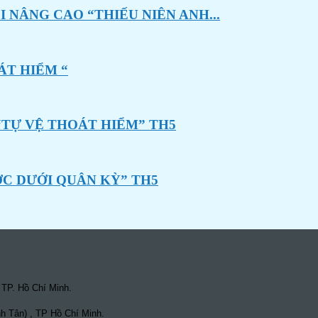
 NÂNG CAO “THIẾU NIÊN ANH...
ÁT HIỂM “
“TỰ VỆ THOÁT HIỂM” TH5
ỚC DƯỚI QUÂN KỲ” TH5
 TP. Hồ Chí Minh.
h Tân) , TP Hồ Chí Minh.