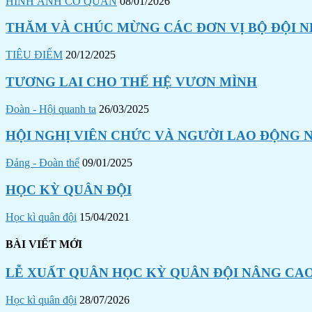
HÌNH ẢNH CƠ QUAN
08/01/2026
THĂM VÀ CHÚC MỪNG CÁC ĐƠN VỊ BỘ ĐỘI N
TIÊU ĐIỂM
20/12/2025
TƯƠNG LAI CHO THẾ HỆ VƯƠN MÌNH
Đoàn - Hội quanh ta
26/03/2025
HỘI NGHỊ VIÊN CHỨC VÀ NGƯỜI LAO ĐỘNG N
Đảng - Đoàn thể
09/01/2025
HỌC KỲ QUÂN ĐỘI
Học kì quân đội
15/04/2021
BÀI VIẾT MỚI
LỄ XUẤT QUÂN HỌC KỲ QUÂN ĐỘI NÂNG CAO
Học kì quân đội
28/07/2026