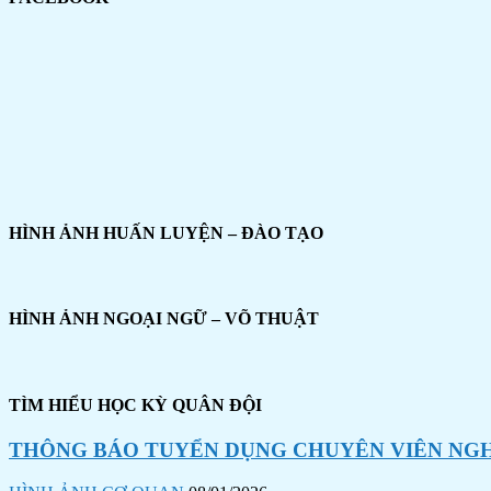
HÌNH ẢNH HUẤN LUYỆN – ĐÀO TẠO
HÌNH ẢNH NGOẠI NGỮ – VÕ THUẬT
TÌM HIỂU HỌC KỲ QUÂN ĐỘI
THÔNG BÁO TUYỂN DỤNG CHUYÊN VIÊN NGHI