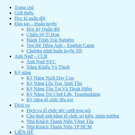
Trang chủ
Giới thiệu
Học kì quân đội
Đào tạo – Huấn luyện
Học kỳ Quân đội
Chiến Sỹ Tí Hon
Hành Trình Trải Nghiệm
Trại Hè Tiếng Anh – English Camp
Chương trình huấn luyện Tết
Anh Ngữ – CLB
Anh Ngữ SYC
Năng Khiếu Võ Thuật
Kỹ năng
Kỹ Năng Nuôi Dạy Con
Kỹ Năng Lều Trại, Sinh Tồn
Kỹ Năng Tồn Tại Và Thoát Hiểm
Kỹ Năng Trò Chơi Lớn, Teambuilding
Kỹ năng tổ chức lửa trại
Dịch vụ
Dịch vụ tổ chức tiệc cưới trọn gói
Cho thuê mặt bằng tổ chức sự kiện, phim trường
Nhà Khách Thanh Niên Vũng Tàu
Nhà Khách Thanh Niên TP HCM
LIÊN HỆ