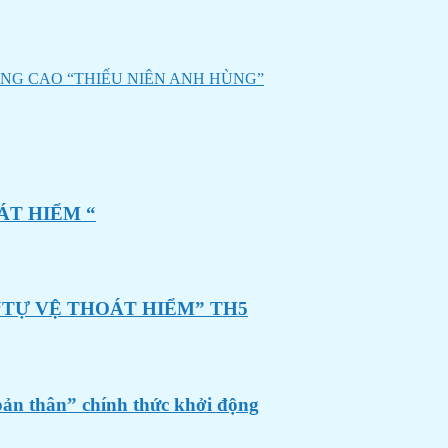
NG CAO “THIẾU NIÊN ANH HÙNG”
ÁT HIỂM “
“TỰ VỆ THOÁT HIỂM” TH5
bản thân” chính thức khởi động