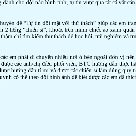
dành cho đội nào bình tĩnh, tự tin vượt qua tất cả vật cản
 chuyên đề “Tự tin đối mặt với thử thách” giúp các em tr
2 tiếng “chiến sĩ”, khoác trên mình chiếc áo xanh quân 
thậm chí tìm kiếm thử thách để học hỏi, trải nghiệm và tr
 em phải di chuyển nhiều nơi ở bên ngoài đơn vị nên đ
được các anh/chị điều phối viên, BTC hướng dẫn thực hàn
ợc hướng dẫn tỉ mỉ và được các chiến sĩ làm đúng quy trì
uynh có thể theo dõi hình ảnh để biết được các em đã thíc