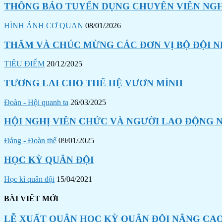
THÔNG BÁO TUYỂN DỤNG CHUYÊN VIÊN NGHI
HÌNH ẢNH CƠ QUAN
08/01/2026
THĂM VÀ CHÚC MỪNG CÁC ĐƠN VỊ BỘ ĐỘI N
TIÊU ĐIỂM
20/12/2025
TƯƠNG LAI CHO THẾ HỆ VƯƠN MÌNH
Đoàn - Hội quanh ta
26/03/2025
HỘI NGHỊ VIÊN CHỨC VÀ NGƯỜI LAO ĐỘNG N
Đảng - Đoàn thể
09/01/2025
HỌC KỲ QUÂN ĐỘI
Học kì quân đội
15/04/2021
BÀI VIẾT MỚI
LỄ XUẤT QUÂN HỌC KỲ QUÂN ĐỘI NÂNG CAO