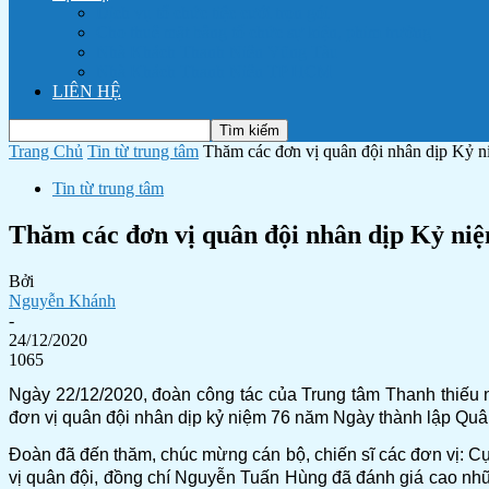
Dịch vụ tổ chức tiệc cưới trọn gói
Cho thuê mặt bằng tổ chức sự kiện, phim trường
Nhà Khách Thanh Niên Vũng Tàu
Nhà Khách Thanh Niên TP HCM
LIÊN HỆ
Trang Chủ
Tin từ trung tâm
Thăm các đơn vị quân đội nhân dịp Kỷ n
Tin từ trung tâm
Thăm các đơn vị quân đội nhân dịp Kỷ ni
Bởi
Nguyễn Khánh
-
24/12/2020
1065
Ngày 22/12/2020, đoàn công tác của Trung tâm Thanh thiế
đơn vị quân đội nhân dịp kỷ niệm 76 năm Ngày thành lập
Đoàn đã đến thăm, chúc mừng cán bộ, chiến sĩ các đơn vị: Cục 
vị quân đội, đồng chí Nguyễn Tuấn Hùng đã đánh giá cao nhữn