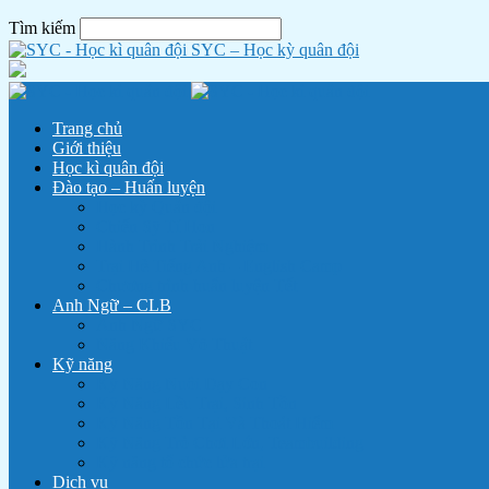
Tìm kiếm
SYC – Học kỳ quân đội
Trang chủ
Giới thiệu
Học kì quân đội
Đào tạo – Huấn luyện
Học kỳ Quân đội
Chiến Sỹ Tí Hon
Hành Trình Trải Nghiệm
Trại Hè Tiếng Anh – English Camp
Chương trình huấn luyện Tết
Anh Ngữ – CLB
Anh Ngữ SYC
Năng Khiếu Võ Thuật
Kỹ năng
Kỹ Năng Nuôi Dạy Con
Kỹ Năng Lều Trại, Sinh Tồn
Kỹ Năng Tồn Tại Và Thoát Hiểm
Kỹ Năng Trò Chơi Lớn, Teambuilding
Kỹ năng tổ chức lửa trại
Dịch vụ