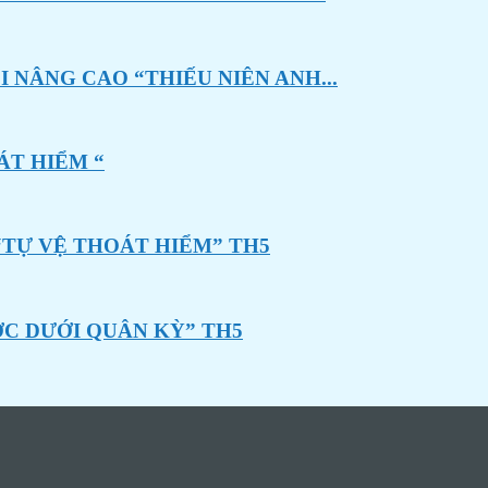
 NÂNG CAO “THIẾU NIÊN ANH...
ÁT HIỂM “
“TỰ VỆ THOÁT HIỂM” TH5
ỚC DƯỚI QUÂN KỲ” TH5