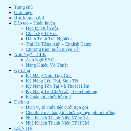
Trang chủ
Giới thiệu
Học kì quân đội
Đào tạo – Huấn luyện
Học kỳ Quân đội
Chiến Sỹ Tí Hon
Hành Trình Trải Nghiệm
Trại Hè Tiếng Anh – English Camp
Chương trình huấn luyện Tết
Anh Ngữ – CLB
Anh Ngữ SYC
Năng Khiếu Võ Thuật
Kỹ năng
Kỹ Năng Nuôi Dạy Con
Kỹ Năng Lều Trại, Sinh Tồn
Kỹ Năng Tồn Tại Và Thoát Hiểm
Kỹ Năng Trò Chơi Lớn, Teambuilding
Kỹ năng tổ chức lửa trại
Dịch vụ
Dịch vụ tổ chức tiệc cưới trọn gói
Cho thuê mặt bằng tổ chức sự kiện, phim trường
Nhà Khách Thanh Niên Vũng Tàu
Nhà Khách Thanh Niên TP HCM
LIÊN HỆ