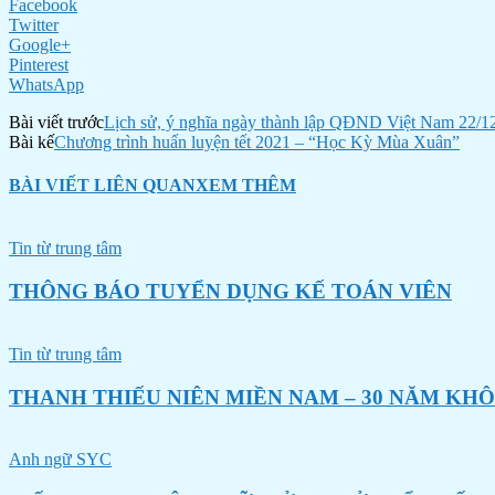
Facebook
Twitter
Google+
Pinterest
WhatsApp
Bài viết trước
Lịch sử, ý nghĩa ngày thành lập QĐND Việt Nam 22/1
Bài kế
Chương trình huấn luyện tết 2021 – “Học Kỳ Mùa Xuân”
BÀI VIẾT LIÊN QUAN
XEM THÊM
Tin từ trung tâm
THÔNG BÁO TUYỂN DỤNG KẾ TOÁN VIÊN
Tin từ trung tâm
THANH THIẾU NIÊN MIỀN NAM – 30 NĂM KH
Anh ngữ SYC