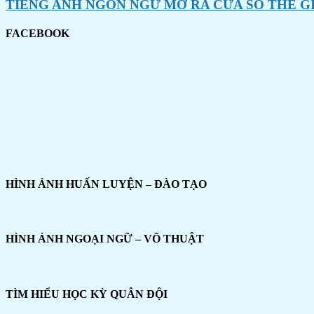
TIẾNG ANH NGÔN NGỮ MỞ RA CỬA SỔ THẾ G
FACEBOOK
HÌNH ẢNH HUẤN LUYỆN – ĐÀO TẠO
HÌNH ẢNH NGOẠI NGỮ – VÕ THUẬT
TÌM HIỂU HỌC KỲ QUÂN ĐỘI