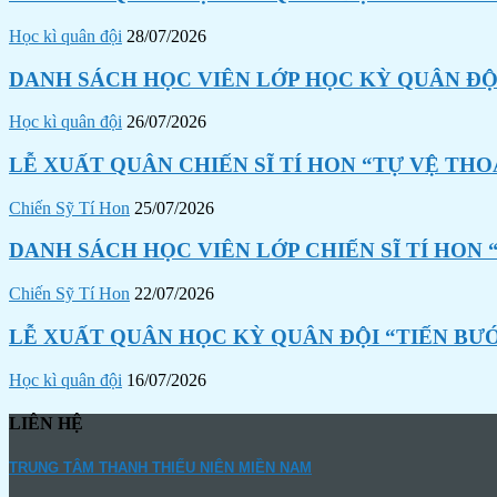
Học kì quân đội
28/07/2026
DANH SÁCH HỌC VIÊN LỚP HỌC KỲ QUÂN ĐỘI
Học kì quân đội
26/07/2026
LỄ XUẤT QUÂN CHIẾN SĨ TÍ HON “TỰ VỆ THO
Chiến Sỹ Tí Hon
25/07/2026
DANH SÁCH HỌC VIÊN LỚP CHIẾN SĨ TÍ HON 
Chiến Sỹ Tí Hon
22/07/2026
LỄ XUẤT QUÂN HỌC KỲ QUÂN ĐỘI “TIẾN BƯ
Học kì quân đội
16/07/2026
LIÊN HỆ
TRUNG TÂM THANH THIẾU NIÊN MIỀN NAM