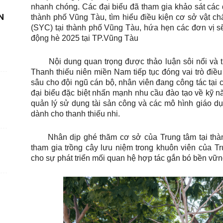
nhanh chóng. Các đại biểu đã tham gia khảo sát các đ
N
thành phố Vũng Tàu, tìm hiểu điều kiện cơ sở vật 
(SYC) tại thành phố Vũng Tàu, hứa hẹn các đơn vị 
động hè 2025 tại TP.Vũng Tàu
Nội dung quan trọng được thảo luận sôi nổi và thố
Thanh thiếu niên miền Nam tiếp tục đóng vai trò điề
sâu cho đội ngũ cán bộ, nhân viên đang công tác tại 
đại biểu đặc biệt nhấn mạnh nhu cầu đào tạo về kỹ nă
quản lý sử dụng tài sản công và các mô hình giáo dụ
dành cho thanh thiếu nhi.
Nhân dịp ghé thăm cơ sở của Trung tâm tại thàn
tham gia trồng cây lưu niệm trong khuôn viên của T
cho sự phát triển mối quan hệ hợp tác gắn bó bền vữn