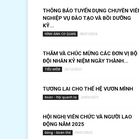
THÔNG BÁO TUYỂN DỤNG CHUYÊN VIÊ
NGHIỆP VỤ ĐÀO TẠO VÀ BỒI DƯỠNG
KỸ...
08/01/2026
HÌNH ẢNH CƠ QUAN
THĂM VÀ CHÚC MỪNG CÁC ĐƠN VỊ BỘ
ĐỘI NHÂN KỶ NIỆM NGÀY THÀNH...
20/12/2025
TIÊU ĐIỂM
TƯƠNG LAI CHO THẾ HỆ VƯƠN MÌNH
26/03/2025
Đoàn - Hội quanh ta
HỘI NGHỊ VIÊN CHỨC VÀ NGƯỜI LAO
ĐỘNG NĂM 2025
09/01/2025
Đảng - Đoàn thể