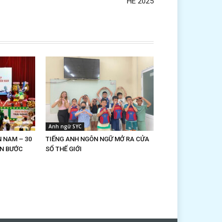
HÈ 2025
Anh ngữ SYC
N NAM – 30
TIẾNG ANH NGÔN NGỮ MỞ RA CỬA
N BƯỚC
SỔ THẾ GIỚI