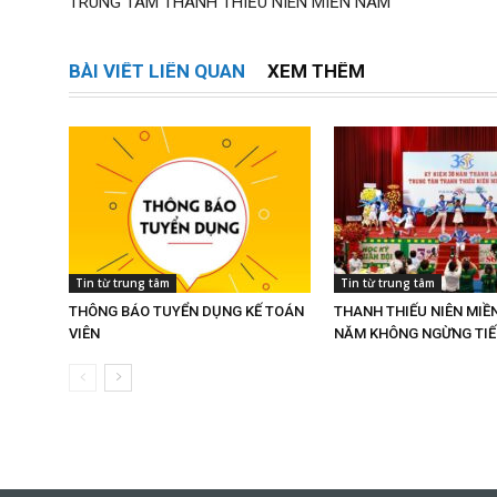
TRUNG TÂM THANH THIẾU NIÊN MIỀN NAM
BÀI VIẾT LIÊN QUAN
XEM THÊM
Tin từ trung tâm
Tin từ trung tâm
THÔNG BÁO TUYỂN DỤNG KẾ TOÁN
THANH THIẾU NIÊN MIỀ
VIÊN
NĂM KHÔNG NGỪNG TIẾ