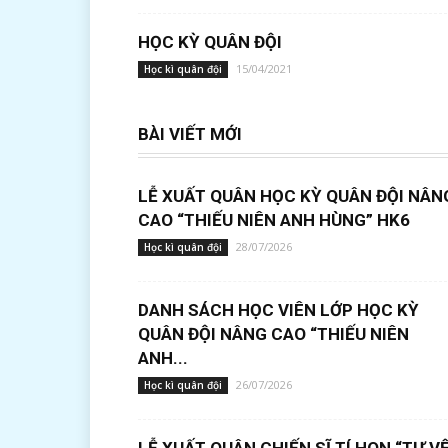
HỌC KỲ QUÂN ĐỘI
15/04/2021
Học kì quân đội
BÀI VIẾT MỚI
LỄ XUẤT QUÂN HỌC KỲ QUÂN ĐỘI NÂN
CAO “THIẾU NIÊN ANH HÙNG” HK6
28/07/2026
Học kì quân đội
DANH SÁCH HỌC VIÊN LỚP HỌC KỲ
QUÂN ĐỘI NÂNG CAO “THIẾU NIÊN
ANH...
26/07/2026
Học kì quân đội