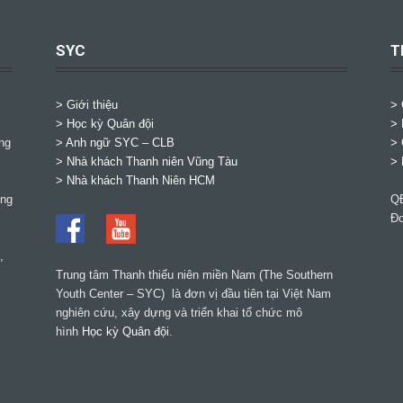
SYC
T
> Giới thiệu
>
> Học kỳ Quân đội
> 
ng
>
Anh ngữ SYC – CLB
> 
>
Nhà khách Thanh niên Vũng Tàu
> 
>
Nhà khách Thanh Niên HCM
ờng
QĐ
Đơ
,
Trung tâm Thanh thiếu niên miền Nam (The Southern
Youth Center – SYC) là đơn vị đầu tiên tại Việt Nam
nghiên cứu, xây dựng và triển khai tổ chức mô
hình
Học kỳ Quân đội
.