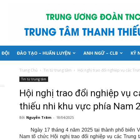
 ĐỘI
ĐÀO TẠO – HUẤN LUYỆN
ANH NGỮ – CLB
KỸ 
Trang Chủ
Tin từ trung tâm
Hội nghị trao đổi nghiệp vụ các Trun
Tin từ trung tâm
Hội nghị trao đổi nghiệp vụ 
thiếu nhi khu vực phía Nam 
Bởi
Nguyễn Trâm
-
18/04/2025
Ngày 17 tháng 4 năm 2025 tại thành phố biển V
Nam tổ chức Hội nghị trao đổi nghiệp vụ các Trung t