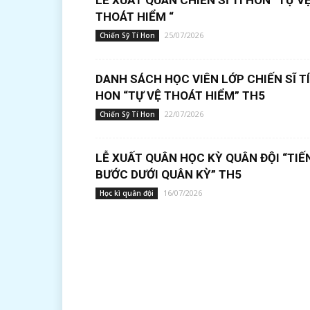
LỄ XUẤT QUÂN CHIẾN SĨ TÍ HON “TỰ V
THOÁT HIỂM “
25/07/2026
Chiến Sỹ Tí Hon
DANH SÁCH HỌC VIÊN LỚP CHIẾN SĨ TÍ
HON “TỰ VỆ THOÁT HIỂM” TH5
22/07/2026
Chiến Sỹ Tí Hon
LỄ XUẤT QUÂN HỌC KỲ QUÂN ĐỘI “TIẾ
BƯỚC DƯỚI QUÂN KỲ” TH5
16/07/2026
Học kì quân đội