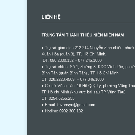
LIÊN HỆ
TRUNG TÂM THANH THIẾU NIÊN MIỀN NAM
♦ Trụ sở giao dịch 212-214 Nguyễn đình chiểu, phườ
Xuân Hòa (quận 3), TP. Hồ Chí Minh.
ĐT: 090.2300.132 – 077.245.1080
♦ Trụ sở chính: Số 1, đường 3, KDC Vĩnh Lộc, phư
Bình Tân (quận Bình Tân) , TP Hồ Chí Minh.
ĐT: 028.2228.4569 – 077.346.1080
♦ Cơ sở Vũng Tàu: 16 Hồ Quý Ly, phường Vũng Tàu
TP Hồ chí Minh (khu vực bãi sau TP Vũng Tàu).
ĐT: 0254.6255.255.
♦ Email:
tuvansyc@gmail.com
♦ Hotline:
0902 300 132