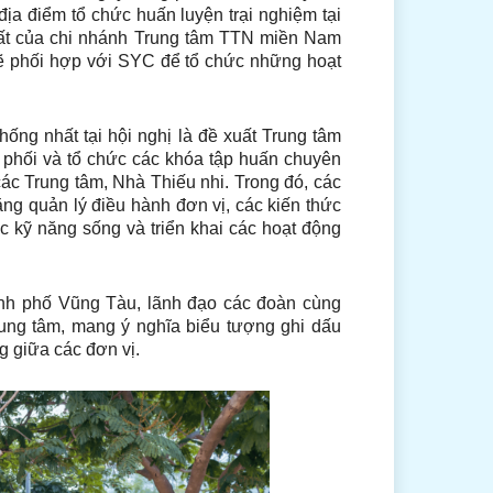
ịa điểm tổ chức huấn luyện trại nghiệm tại
chất của chi nhánh Trung tâm TTN miền Nam
sẽ phối hợp với SYC để tổ chức những hoạt
ng nhất tại hội nghị là đề xuất Trung tâm
u phối và tổ chức các khóa tập huấn chuyên
các Trung tâm, Nhà Thiếu nhi. Trong đó, các
ng quản lý điều hành đơn vị, các kiến thức
c kỹ năng sống và triển khai các hoạt động
h phố Vũng Tàu, lãnh đạo các đoàn cùng
rung tâm, mang ý nghĩa biểu tượng ghi dấu
g giữa các đơn vị.