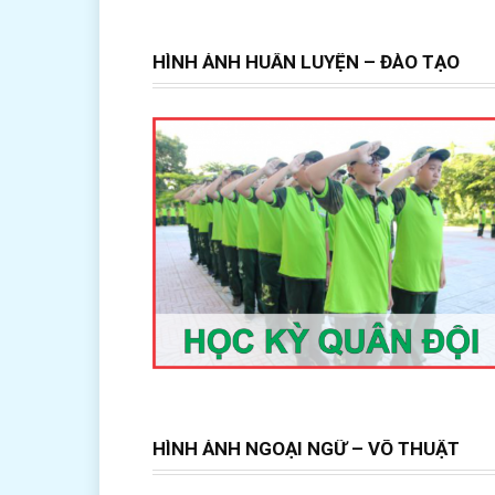
HÌNH ẢNH HUẤN LUYỆN – ĐÀO TẠO
HÌNH ẢNH NGOẠI NGỮ – VÕ THUẬT