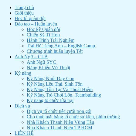
Trang chủ
Giới thiệu
Học kì quân đội
Đào tạo – Huấn luyện
Học kỳ Quân đội
Chiến Sỹ Tí Hon
Hành Trình Trải Nghiệm
Trại Hè Tiếng Anh – English Camp
Chương trình huấn luyện Tết
Anh Ngữ – CLB
Anh Ngữ SYC
Năng Khiếu Võ Thuật
Kỹ năng
Kỹ Năng Nuôi Dạy Con
Kỹ Năng Lều Trại, Sinh Tồn
Kỹ Năng Tồn Tại Và Thoát Hiểm
Kỹ Năng Trò Chơi Lớn, Teambuilding
Kỹ năng tổ chức lửa trại
Dịch vụ
Dịch vụ tổ chức tiệc cưới trọn gói
Cho thuê mặt bằng tổ chức sự kiện, phim trường
Nhà Khách Thanh Niên Vũng Tàu
Nhà Khách Thanh Niên TP HCM
LIÊN HỆ