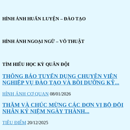
HÌNH ẢNH HUẤN LUYỆN – ĐÀO TẠO
HÌNH ẢNH NGOẠI NGỮ – VÕ THUẬT
TÌM HIỂU HỌC KỲ QUÂN ĐỘI
THÔNG BÁO TUYỂN DỤNG CHUYÊN VIÊN
NGHIỆP VỤ ĐÀO TẠO VÀ BỒI DƯỠNG KỸ...
HÌNH ẢNH CƠ QUAN
08/01/2026
THĂM VÀ CHÚC MỪNG CÁC ĐƠN VỊ BỘ ĐỘI
NHÂN KỶ NIỆM NGÀY THÀNH...
TIÊU ĐIỂM
20/12/2025