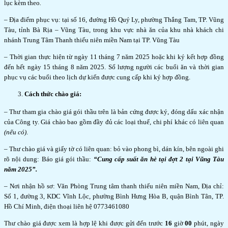
lục kèm theo
.
– Địa điểm phục vụ: tại số 16, đường Hồ Quý Ly, phường Thắng Tam, TP. Vũng
Tàu, tỉnh Bà Rịa – Vũng Tàu, trong khu vực nhà ăn của khu nhà khách chi
nhánh Trung Tâm Thanh thiếu niên miền Nam tại TP. Vũng Tàu
– Thời gian thực hiện từ ngày 11 tháng 7 năm 2025 hoặc khi ký kết hợp đồng
đến hết ngày 15 tháng 8 năm 2025. Số lượng người các buổi ăn và thời gian
phục vụ các buổi theo lịch dự kiến được cung cấp khi ký hợp đồng.
Cách thức chào giá:
– Thư tham gia chào giá gói thầu trên là bản cứng được ký, đóng dấu xác nhận
của Công ty. Giá chào bao gồm đầy đủ các loại thuế, chi phí khác có liên quan
(nếu có)
.
– Thư chào giá và giấy tờ có liên quan: bỏ vào phong bì, dán kín, bên ngoài ghi
rõ nội dung: Báo giá gói thầu:
“Cung cấp suất ăn hè tại đợt 2 tại Vũng Tàu
năm 2025”.
– Nơi nhận hồ sơ: Văn Phòng Trung tâm thanh thiếu niên miền Nam, Địa chỉ:
Số 1, đường 3, KDC Vĩnh Lộc, phường Bình Hưng Hòa B, quận Bình Tân, TP.
Hồ Chí Minh, điện thoại liên hệ 0773461080
Thư chào giá được xem là hợp lệ khi được gửi đến trước
16
giờ
00
phút, ngày