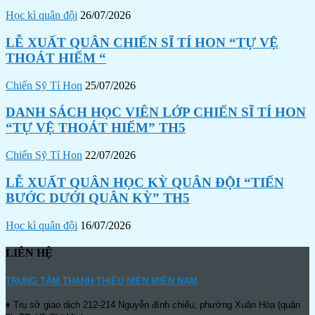
Học kì quân đội
26/07/2026
LỄ XUẤT QUÂN CHIẾN SĨ TÍ HON “TỰ VỆ
THOÁT HIỂM “
Chiến Sỹ Tí Hon
25/07/2026
DANH SÁCH HỌC VIÊN LỚP CHIẾN SĨ TÍ HON
“TỰ VỆ THOÁT HIỂM” TH5
Chiến Sỹ Tí Hon
22/07/2026
LỄ XUẤT QUÂN HỌC KỲ QUÂN ĐỘI “TIẾN
BƯỚC DƯỚI QUÂN KỲ” TH5
Học kì quân đội
16/07/2026
LIÊN HỆ
TRUNG TÂM THANH THIẾU NIÊN MIỀN NAM
♦ Trụ sở giao dịch 212-214 Nguyễn đình chiểu, phường Xuân Hòa (quận