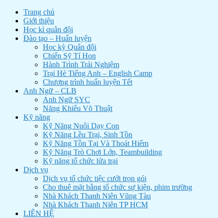
Trang chủ
Giới thiệu
Học kì quân đội
Đào tạo – Huấn luyện
Học kỳ Quân đội
Chiến Sỹ Tí Hon
Hành Trình Trải Nghiệm
Trại Hè Tiếng Anh – English Camp
Chương trình huấn luyện Tết
Anh Ngữ – CLB
Anh Ngữ SYC
Năng Khiếu Võ Thuật
Kỹ năng
Kỹ Năng Nuôi Dạy Con
Kỹ Năng Lều Trại, Sinh Tồn
Kỹ Năng Tồn Tại Và Thoát Hiểm
Kỹ Năng Trò Chơi Lớn, Teambuilding
Kỹ năng tổ chức lửa trại
Dịch vụ
Dịch vụ tổ chức tiệc cưới trọn gói
Cho thuê mặt bằng tổ chức sự kiện, phim trường
Nhà Khách Thanh Niên Vũng Tàu
Nhà Khách Thanh Niên TP HCM
LIÊN HỆ