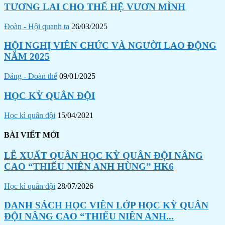
TƯƠNG LAI CHO THẾ HỆ VƯƠN MÌNH
Đoàn - Hội quanh ta
26/03/2025
HỘI NGHỊ VIÊN CHỨC VÀ NGƯỜI LAO ĐỘNG
NĂM 2025
Đảng - Đoàn thể
09/01/2025
HỌC KỲ QUÂN ĐỘI
Học kì quân đội
15/04/2021
BÀI VIẾT MỚI
LỄ XUẤT QUÂN HỌC KỲ QUÂN ĐỘI NÂNG
CAO “THIẾU NIÊN ANH HÙNG” HK6
Học kì quân đội
28/07/2026
DANH SÁCH HỌC VIÊN LỚP HỌC KỲ QUÂN
ĐỘI NÂNG CAO “THIẾU NIÊN ANH...