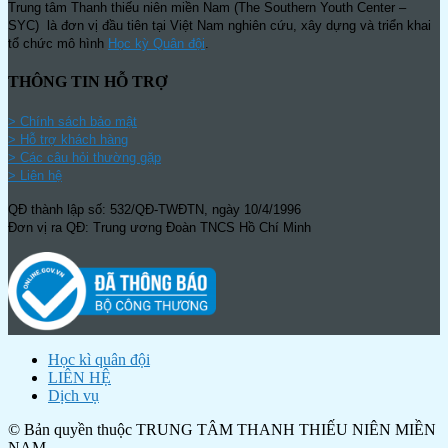
Trung tâm Thanh thiếu niên miền Nam (The Southern Youth Center –
SYC) là đơn vị đầu tiên tại Việt Nam nghiên cứu, xây dựng và triển khai
tổ chức mô hình
Học kỳ Quân đội
.
THÔNG TIN HỖ TRỢ
>
Chính sách bảo mật
> Hỗ trợ khách hàng
> Các câu hỏi thường gặp
> Liên hệ
QĐ thành lập số: 532/QĐ-TWĐTN, ngày 10/4/1996
Đơn vị ra QĐ: Trung ương Đoàn TNCS Hồ Chí Minh
Học kì quân đội
LIÊN HỆ
Dịch vụ
© Bản quyền thuộc TRUNG TÂM THANH THIẾU NIÊN MIỀN
NAM