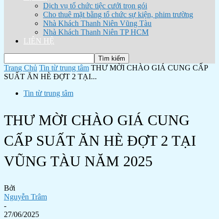
Dịch vụ tổ chức tiệc cưới trọn gói
Cho thuê mặt bằng tổ chức sự kiện, phim trường
Nhà Khách Thanh Niên Vũng Tàu
Nhà Khách Thanh Niên TP HCM
LIÊN HỆ
Trang Chủ
Tin từ trung tâm
THƯ MỜI CHÀO GIÁ CUNG CẤP
SUẤT ĂN HÈ ĐỢT 2 TẠI...
Tin từ trung tâm
THƯ MỜI CHÀO GIÁ CUNG
CẤP SUẤT ĂN HÈ ĐỢT 2 TẠI
VŨNG TÀU NĂM 2025
Bởi
Nguyễn Trâm
-
27/06/2025