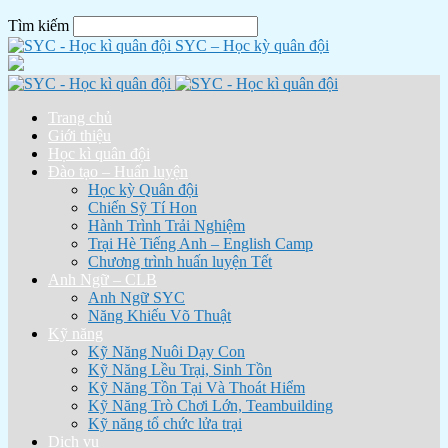
Tìm kiếm
SYC – Học kỳ quân đội
Trang chủ
Giới thiệu
Học kì quân đội
Đào tạo – Huấn luyện
Học kỳ Quân đội
Chiến Sỹ Tí Hon
Hành Trình Trải Nghiệm
Trại Hè Tiếng Anh – English Camp
Chương trình huấn luyện Tết
Anh Ngữ – CLB
Anh Ngữ SYC
Năng Khiếu Võ Thuật
Kỹ năng
Kỹ Năng Nuôi Dạy Con
Kỹ Năng Lều Trại, Sinh Tồn
Kỹ Năng Tồn Tại Và Thoát Hiểm
Kỹ Năng Trò Chơi Lớn, Teambuilding
Kỹ năng tổ chức lửa trại
Dịch vụ