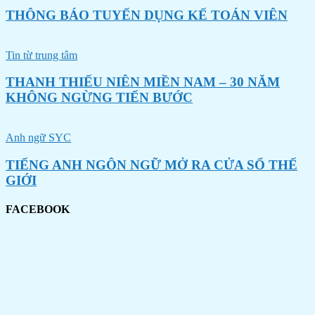
THÔNG BÁO TUYỂN DỤNG KẾ TOÁN VIÊN
Tin từ trung tâm
THANH THIẾU NIÊN MIỀN NAM – 30 NĂM
KHÔNG NGỪNG TIẾN BƯỚC
Anh ngữ SYC
TIẾNG ANH NGÔN NGỮ MỞ RA CỬA SỔ THẾ
GIỚI
FACEBOOK