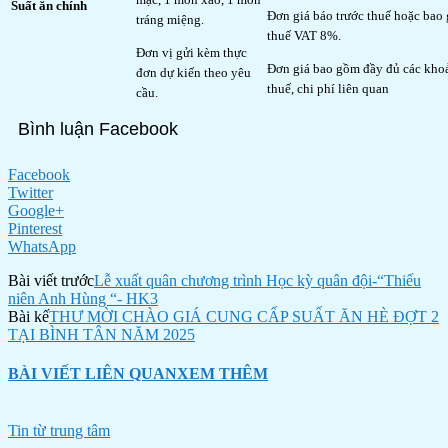
Suất ăn chính
Đơn giá báo trước thuế hoặc bao
tráng miệng.
thuế VAT 8%.
Đơn vị gửi kèm thực
Đơn giá bao gồm đầy đủ các kho
đơn dự kiến theo yêu
thuế, chi phí liên quan
cầu.
Bình luận Facebook
Facebook
Twitter
Google+
Pinterest
WhatsApp
Bài viết trước
Lễ xuất quân chương trình Học kỳ quân đội-“Thiếu
niên Anh Hùng “- HK3
Bài kế
THƯ MỜI CHÀO GIÁ CUNG CẤP SUẤT ĂN HÈ ĐỢT 2
TẠI BÌNH TÂN NĂM 2025
BÀI VIẾT LIÊN QUAN
XEM THÊM
Tin từ trung tâm