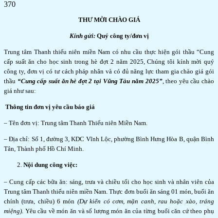
370
THƯ MỜI CHÀO GIÁ
Kính gửi:
Quý công ty/đơn vị
Trung tâm Thanh thiếu niên miền Nam có nhu cầu thực hiện gói thầu “Cung
cấp suất ăn cho học sinh trong hè đợt 2 năm 2025, Chúng tôi kính mời quý
công ty, đơn vị có tư cách pháp nhân và có đủ năng lực tham gia chào giá gói
thầu
“Cung cấp suất ăn hè đợt 2 tại Vũng Tàu năm 2025”
, theo yêu cầu chào
giá như sau:
Thông tin đơn vị yêu cầu báo giá
– Tên đơn vị: Trung tâm Thanh Thiếu niên Miền Nam.
– Địa chỉ: Số 1, đường 3, KDC Vĩnh Lộc, phường Bình Hưng Hòa B, quận Bình
Tân, Thành phố Hồ Chí Minh.
Nội dung công việc:
– Cung cấp các bữa ăn: sáng, trưa và chiều tối cho học sinh và nhân viên của
Trung tâm Thanh thiếu niên miền Nam. Thực đơn buổi ăn sáng 01 món, buổi ăn
chính (trưa, chiều) 6 món
(Dự kiến có cơm, mặn canh, rau hoặc xào, tráng
miệng).
Yêu cầu về món ăn và số lượng món ăn của từng buổi căn cứ theo phụ