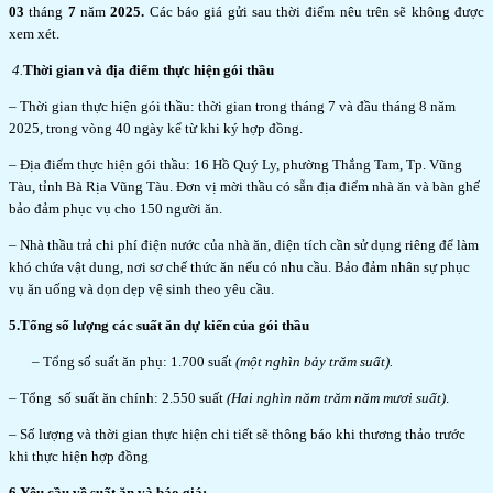
03
tháng
7
năm
2025.
Các báo giá gửi sau thời điểm nêu trên sẽ không được
xem xét.
4
.
Thời gian và địa điểm thực hiện gói thầu
– Thời gian thực hiện gói thầu: thời gian trong tháng 7 và đầu tháng 8 năm
2025, trong vòng 40 ngày kể từ khi ký hợp đồng.
– Địa điểm thực hiện gói thầu: 16 Hồ Quý Ly, phường Thắng Tam, Tp. Vũng
Tàu, tỉnh Bà Rịa Vũng Tàu. Đơn vị mời thầu có sẵn địa điểm nhà ăn và bàn ghế
bảo đảm phục vụ cho 150 người ăn.
– Nhà thầu trả chi phí điện nước của nhà ăn, diện tích cần sử dụng riêng để làm
khó chứa vật dung, nơi sơ chế thức ăn nếu có nhu cầu. Bảo đảm nhân sự phục
vụ ăn uống và dọn dẹp vệ sinh theo yêu cầu.
5.Tổng số lượng các suất ăn dự kiến của gói thầu
– Tổng số suất ăn phụ: 1.700 suất
(một nghìn bảy trăm suất).
– Tổng số suất ăn chính: 2.550 suất
(Hai nghìn năm trăm năm mươi suất)
.
– Số lượng và thời gian thực hiện chi tiết sẽ thông báo khi thương thảo trước
khi thực hiện hợp đồng
6.Yêu cầu về suất ăn và báo giá: