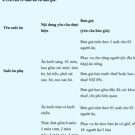
Đơn giá
Nội dung yêu cầu thực
Tên suất ăn
hiện
(yêu cầu báo giá)
Đơn giá tính theo 1 suất cho 01
người ăn;
Phục vụ cho từng người (tô, đĩa 
Ăn buổi sáng: 01 món,
hộp) ăn riêng.
bao gồm các món: bún
Suất ăn phụ
bò, hủ tiếu, phở, mì
Đơn giá báo trước thuế hoặc bao
xào bò, nui xào bò.
thuế VAT 8% .
Đơn giá bao gồm đầy đủ các kho
thuế, chi phí liên quan
Ăn buổi trưa và buổi
Đơn giá tính theo 01 suất cho 01
chiều
người ăn;
Thực đơn gồm 6 món:
Phục vụ ăn theo bàn ăn có ghế, tố
1 món cơm, 2 món
10 người ăn/1 bàn
mặc, 1 món xào, 1 món