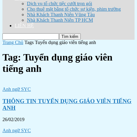
Dịch vụ tổ chức tiệc cưới trọn gói
Cho thuê mặt bằng tổ chức sự kiện, phim trường
Nhà Khách Thanh Niên Vũng Tàu
Nhà Khách Thanh Niên TP HCM
LIÊN HỆ
Trang Chủ
Tags
Tuyển dụng giáo viên tiếng anh
Tag: Tuyển dụng giáo viên
tiếng anh
Anh ngữ SYC
THÔNG TIN TUYỂN DỤNG GIÁO VIÊN TIẾNG
ANH
26/02/2019
Anh ngữ SYC