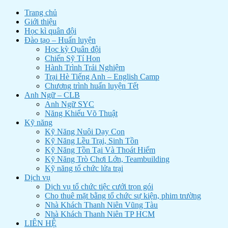
Trang chủ
Giới thiệu
Học kì quân đội
Đào tạo – Huấn luyện
Học kỳ Quân đội
Chiến Sỹ Tí Hon
Hành Trình Trải Nghiệm
Trại Hè Tiếng Anh – English Camp
Chương trình huấn luyện Tết
Anh Ngữ – CLB
Anh Ngữ SYC
Năng Khiếu Võ Thuật
Kỹ năng
Kỹ Năng Nuôi Dạy Con
Kỹ Năng Lều Trại, Sinh Tồn
Kỹ Năng Tồn Tại Và Thoát Hiểm
Kỹ Năng Trò Chơi Lớn, Teambuilding
Kỹ năng tổ chức lửa trại
Dịch vụ
Dịch vụ tổ chức tiệc cưới trọn gói
Cho thuê mặt bằng tổ chức sự kiện, phim trường
Nhà Khách Thanh Niên Vũng Tàu
Nhà Khách Thanh Niên TP HCM
LIÊN HỆ