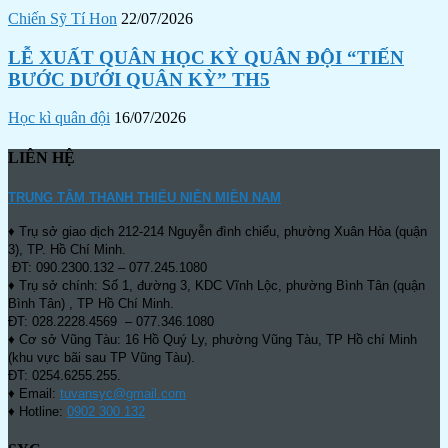
Chiến Sỹ Tí Hon
22/07/2026
LỄ XUẤT QUÂN HỌC KỲ QUÂN ĐỘI “TIẾN
BƯỚC DƯỚI QUÂN KỲ” TH5
Học kì quân đội
16/07/2026
LIÊN HỆ
TRUNG TÂM THANH THIẾU NIÊN MIỀN NAM
♦ Trụ sở giao dịch 212-214 Nguyễn đình chiểu, phường Xuân Hòa (quận
3), TP. Hồ Chí Minh.
ĐT: 090.2300.132 – 077.245.1080
♦ Trụ sở chính: Số 1, đường 3, KDC Vĩnh Lộc, phường Bình Tân (quận
Bình Tân) , TP Hồ Chí Minh.
ĐT: 028.2228.4569 – 077.346.1080
♦ Cơ sở Vũng Tàu: 16 Hồ Quý Ly, phường Vũng Tàu, TP Hồ chí Minh
(khu vực bãi sau TP Vũng Tàu).
ĐT: 0254.6255.255.
♦ Email:
tuvansyc@gmail.com
♦ Hotline:
0902 300 132