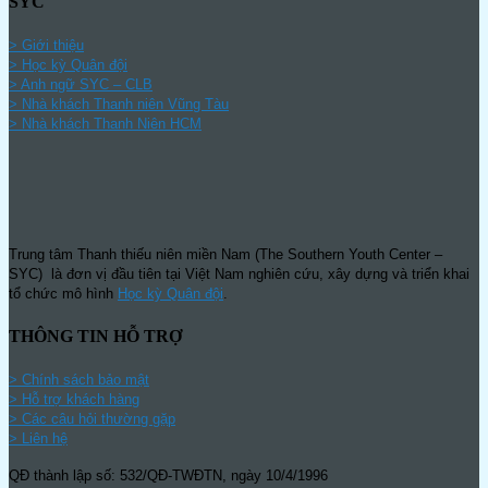
SYC
> Giới thiệu
> Học kỳ Quân đội
>
Anh ngữ SYC – CLB
>
Nhà khách Thanh niên Vũng Tàu
>
Nhà khách Thanh Niên HCM
Trung tâm Thanh thiếu niên miền Nam (The Southern Youth Center –
SYC) là đơn vị đầu tiên tại Việt Nam nghiên cứu, xây dựng và triển khai
tổ chức mô hình
Học kỳ Quân đội
.
THÔNG TIN HỖ TRỢ
>
Chính sách bảo mật
> Hỗ trợ khách hàng
> Các câu hỏi thường gặp
> Liên hệ
QĐ thành lập số: 532/QĐ-TWĐTN, ngày 10/4/1996