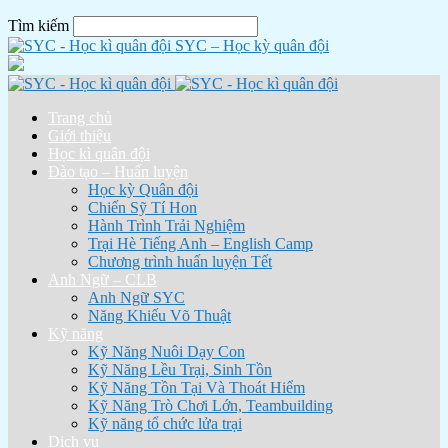
Tìm kiếm
SYC – Học kỳ quân đội
Trang chủ
Giới thiệu
Học kì quân đội
Đào tạo – Huấn luyện
Học kỳ Quân đội
Chiến Sỹ Tí Hon
Hành Trình Trải Nghiệm
Trại Hè Tiếng Anh – English Camp
Chương trình huấn luyện Tết
Anh Ngữ – CLB
Anh Ngữ SYC
Năng Khiếu Võ Thuật
Kỹ năng
Kỹ Năng Nuôi Dạy Con
Kỹ Năng Lều Trại, Sinh Tồn
Kỹ Năng Tồn Tại Và Thoát Hiểm
Kỹ Năng Trò Chơi Lớn, Teambuilding
Kỹ năng tổ chức lửa trại
Dịch vụ