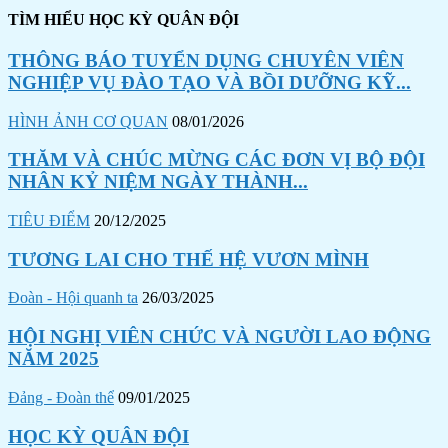
TÌM HIỂU HỌC KỲ QUÂN ĐỘI
THÔNG BÁO TUYỂN DỤNG CHUYÊN VIÊN
NGHIỆP VỤ ĐÀO TẠO VÀ BỒI DƯỠNG KỸ...
HÌNH ẢNH CƠ QUAN
08/01/2026
THĂM VÀ CHÚC MỪNG CÁC ĐƠN VỊ BỘ ĐỘI
NHÂN KỶ NIỆM NGÀY THÀNH...
TIÊU ĐIỂM
20/12/2025
TƯƠNG LAI CHO THẾ HỆ VƯƠN MÌNH
Đoàn - Hội quanh ta
26/03/2025
HỘI NGHỊ VIÊN CHỨC VÀ NGƯỜI LAO ĐỘNG
NĂM 2025
Đảng - Đoàn thể
09/01/2025
HỌC KỲ QUÂN ĐỘI