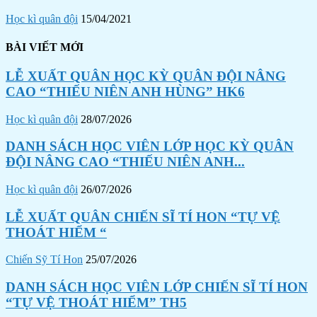
Học kì quân đội
15/04/2021
BÀI VIẾT MỚI
LỄ XUẤT QUÂN HỌC KỲ QUÂN ĐỘI NÂNG
CAO “THIẾU NIÊN ANH HÙNG” HK6
Học kì quân đội
28/07/2026
DANH SÁCH HỌC VIÊN LỚP HỌC KỲ QUÂN
ĐỘI NÂNG CAO “THIẾU NIÊN ANH...
Học kì quân đội
26/07/2026
LỄ XUẤT QUÂN CHIẾN SĨ TÍ HON “TỰ VỆ
THOÁT HIỂM “
Chiến Sỹ Tí Hon
25/07/2026
DANH SÁCH HỌC VIÊN LỚP CHIẾN SĨ TÍ HON
“TỰ VỆ THOÁT HIỂM” TH5