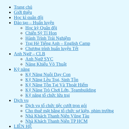
Trang chủ
Giới thiệu
Học kì quân đội
Đào tạo – Huấn luyện
Học kỳ Quân đội
Chiến Sỹ Tí Hon
Hành Trình Trải Nghiệm
Trại Hè Tiếng Anh – English Camp
Chương trình huấn luyện Tết
Anh Ngữ – CLB
Anh Ngữ SYC
Năng Khiếu Võ Thuật
Kỹ năng
Kỹ Năng Nuôi Dạy Con
Kỹ Năng Lều Trại, Sinh Tồn
Kỹ Năng Tồn Tại Và Thoát Hiểm
Kỹ Năng Trò Chơi Lớn, Teambuilding
Kỹ năng tổ chức lửa trại
Dịch vụ
Dịch vụ tổ chức tiệc cưới trọn gói
Cho thuê mặt bằng tổ chức sự kiện, phim trường
Nhà Khách Thanh Niên Vũng Tàu
Nhà Khách Thanh Niên TP HCM
LIÊN HỆ