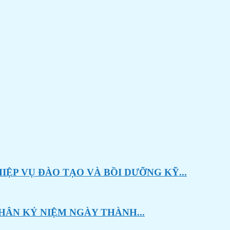
ỆP VỤ ĐÀO TẠO VÀ BỒI DƯỠNG KỸ...
HÂN KỶ NIỆM NGÀY THÀNH...