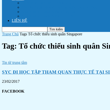
Dịch vụ tổ chức tiệc cưới trọn gói
Cho thuê mặt bằng tổ chức sự kiện, phim trường
Nhà Khách Thanh Niên Vũng Tàu
Nhà Khách Thanh Niên TP HCM
LIÊN HỆ
Trang Chủ
Tags
Tổ chức thiếu sinh quân Singapore
Tag: Tổ chức thiếu sinh quân S
Tin từ trung tâm
SYC ĐI HỌC TẬP THAM QUAN THỰC TẾ TẠI 
23/02/2017
FACEBOOK