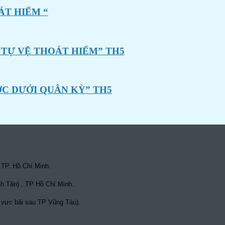
ÁT HIỂM “
“TỰ VỆ THOÁT HIỂM” TH5
ỚC DƯỚI QUÂN KỲ” TH5
 TP. Hồ Chí Minh.
h Tân) , TP Hồ Chí Minh.
 vực bãi sau TP Vũng Tàu).