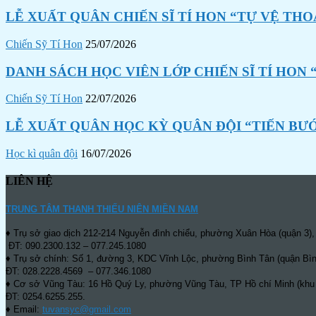
LỄ XUẤT QUÂN CHIẾN SĨ TÍ HON “TỰ VỆ THO
Chiến Sỹ Tí Hon
25/07/2026
DANH SÁCH HỌC VIÊN LỚP CHIẾN SĨ TÍ HON 
Chiến Sỹ Tí Hon
22/07/2026
LỄ XUẤT QUÂN HỌC KỲ QUÂN ĐỘI “TIẾN BƯ
Học kì quân đội
16/07/2026
LIÊN HỆ
TRUNG TÂM THANH THIẾU NIÊN MIỀN NAM
♦ Trụ sở giao dịch 212-214 Nguyễn đình chiểu, phường Xuân Hòa (quận 3),
ĐT: 090.2300.132 – 077.245.1080
♦ Trụ sở chính: Số 1, đường 3, KDC Vĩnh Lộc, phường Bình Tân (quận Bìn
ĐT: 028.2228.4569 – 077.346.1080
♦ Cơ sở Vũng Tàu: 16 Hồ Quý Ly, phường Vũng Tàu, TP Hồ chí Minh (khu
ĐT: 0254.6255.255.
♦ Email:
tuvansyc@gmail.com