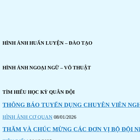
HÌNH ẢNH HUẤN LUYỆN – ĐÀO TẠO
HÌNH ẢNH NGOẠI NGỮ – VÕ THUẬT
TÌM HIỂU HỌC KỲ QUÂN ĐỘI
THÔNG BÁO TUYỂN DỤNG CHUYÊN VIÊN NGHI
HÌNH ẢNH CƠ QUAN
08/01/2026
THĂM VÀ CHÚC MỪNG CÁC ĐƠN VỊ BỘ ĐỘI N