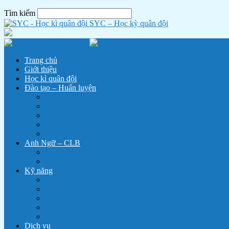
Tìm kiếm
SYC – Học kỳ quân đội
Trang chủ
Giới thiệu
Học kì quân đội
Đào tạo – Huấn luyện
Học kỳ Quân đội
Chiến Sỹ Tí Hon
Hành Trình Trải Nghiệm
Trại Hè Tiếng Anh – English Camp
Chương trình huấn luyện Tết
Anh Ngữ – CLB
Anh Ngữ SYC
Năng Khiếu Võ Thuật
Kỹ năng
Kỹ Năng Nuôi Dạy Con
Kỹ Năng Lều Trại, Sinh Tồn
Kỹ Năng Tồn Tại Và Thoát Hiểm
Kỹ Năng Trò Chơi Lớn, Teambuilding
Kỹ năng tổ chức lửa trại
Dịch vụ