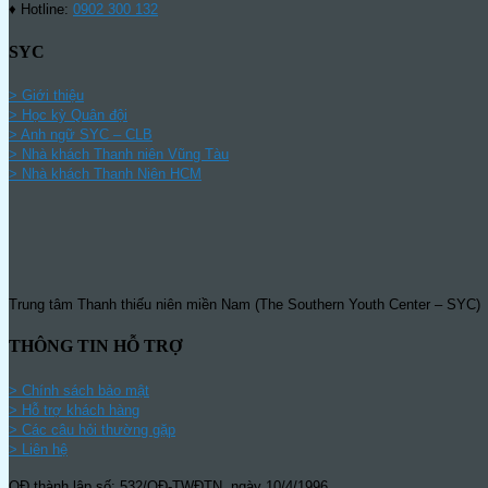
♦ Hotline:
0902 300 132
SYC
> Giới thiệu
> Học kỳ Quân đội
>
Anh ngữ SYC – CLB
>
Nhà khách Thanh niên Vũng Tàu
>
Nhà khách Thanh Niên HCM
Trung tâm Thanh thiếu niên miền Nam (The Southern Youth Center – SYC) l
THÔNG TIN HỖ TRỢ
>
Chính sách bảo mật
> Hỗ trợ khách hàng
> Các câu hỏi thường gặp
> Liên hệ
QĐ thành lập số: 532/QĐ-TWĐTN, ngày 10/4/1996