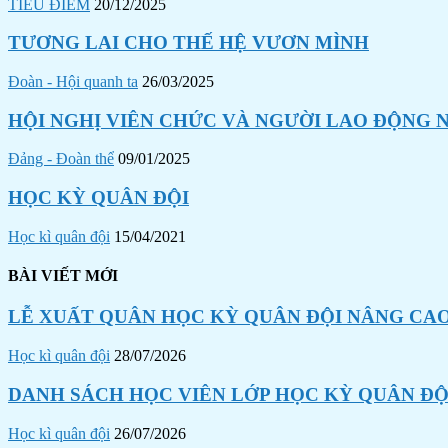
TIÊU ĐIỂM
20/12/2025
TƯƠNG LAI CHO THẾ HỆ VƯƠN MÌNH
Đoàn - Hội quanh ta
26/03/2025
HỘI NGHỊ VIÊN CHỨC VÀ NGƯỜI LAO ĐỘNG N
Đảng - Đoàn thể
09/01/2025
HỌC KỲ QUÂN ĐỘI
Học kì quân đội
15/04/2021
BÀI VIẾT MỚI
LỄ XUẤT QUÂN HỌC KỲ QUÂN ĐỘI NÂNG CAO
Học kì quân đội
28/07/2026
DANH SÁCH HỌC VIÊN LỚP HỌC KỲ QUÂN ĐỘI
Học kì quân đội
26/07/2026