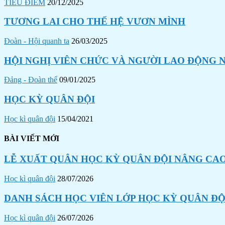
TIÊU ĐIỂM
20/12/2025
TƯƠNG LAI CHO THẾ HỆ VƯƠN MÌNH
Đoàn - Hội quanh ta
26/03/2025
HỘI NGHỊ VIÊN CHỨC VÀ NGƯỜI LAO ĐỘNG N
Đảng - Đoàn thể
09/01/2025
HỌC KỲ QUÂN ĐỘI
Học kì quân đội
15/04/2021
BÀI VIẾT MỚI
LỄ XUẤT QUÂN HỌC KỲ QUÂN ĐỘI NÂNG CAO
Học kì quân đội
28/07/2026
DANH SÁCH HỌC VIÊN LỚP HỌC KỲ QUÂN ĐỘI
Học kì quân đội
26/07/2026