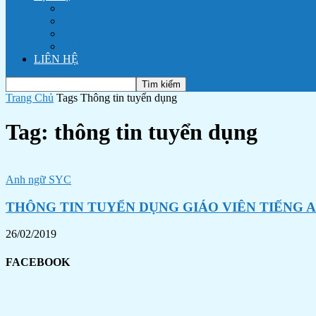
Dịch vụ tổ chức tiệc cưới trọn gói
Cho thuê mặt bằng tổ chức sự kiện, phim trường
Nhà Khách Thanh Niên Vũng Tàu
Nhà Khách Thanh Niên TP HCM
LIÊN HỆ
Trang Chủ
Tags
Thông tin tuyển dụng
Tag: thông tin tuyển dụng
Anh ngữ SYC
THÔNG TIN TUYỂN DỤNG GIÁO VIÊN TIẾNG 
26/02/2019
FACEBOOK