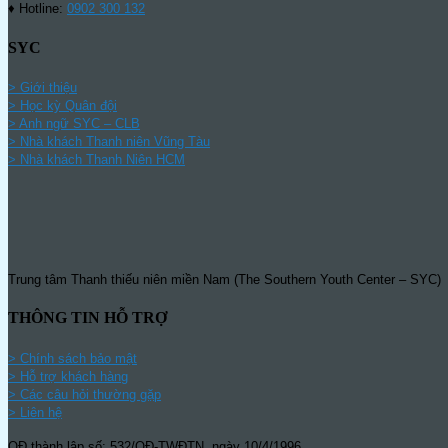
♦ Hotline:
0902 300 132
SYC
> Giới thiệu
> Học kỳ Quân đội
>
Anh ngữ SYC – CLB
>
Nhà khách Thanh niên Vũng Tàu
>
Nhà khách Thanh Niên HCM
Trung tâm Thanh thiếu niên miền Nam (The Southern Youth Center – SYC) l
THÔNG TIN HỖ TRỢ
>
Chính sách bảo mật
> Hỗ trợ khách hàng
> Các câu hỏi thường gặp
> Liên hệ
QĐ thành lập số: 532/QĐ-TWĐTN, ngày 10/4/1996