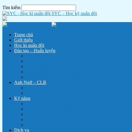
Tìm kiếm
SYC – Học kỳ quân đội
Trang chủ
Giới thiệu
Học kì quân đội
Đào tạo – Huấn luyện
Học kỳ Quân đội
Chiến Sỹ Tí Hon
Hành Trình Trải Nghiệm
Trại Hè Tiếng Anh – English Camp
Chương trình huấn luyện Tết
Anh Ngữ – CLB
Anh Ngữ SYC
Năng Khiếu Võ Thuật
Kỹ năng
Kỹ Năng Nuôi Dạy Con
Kỹ Năng Lều Trại, Sinh Tồn
Kỹ Năng Tồn Tại Và Thoát Hiểm
Kỹ Năng Trò Chơi Lớn, Teambuilding
Kỹ năng tổ chức lửa trại
Dịch vụ