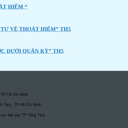
ÁT HIỂM “
“TỰ VỆ THOÁT HIỂM” TH5
ỚC DƯỚI QUÂN KỲ” TH5
 TP. Hồ Chí Minh.
h Tân) , TP Hồ Chí Minh.
 vực bãi sau TP Vũng Tàu).