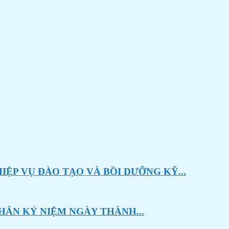
ỆP VỤ ĐÀO TẠO VÀ BỒI DƯỠNG KỸ...
HÂN KỶ NIỆM NGÀY THÀNH...