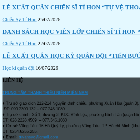
LỄ XUẤT QUÂN CHIẾN SĨ TÍ HON “TỰ VỆ THO
Chiến Sỹ Tí Hon
25/07/2026
DANH SÁCH HỌC VIÊN LỚP CHIẾN SĨ TÍ HON 
Chiến Sỹ Tí Hon
22/07/2026
LỄ XUẤT QUÂN HỌC KỲ QUÂN ĐỘI “TIẾN BƯ
Học kì quân đội
16/07/2026
LIÊN HỆ
TRUNG TÂM THANH THIẾU NIÊN MIỀN NAM
♦ Trụ sở giao dịch 212-214 Nguyễn đình chiểu, phường Xuân Hòa (quận 3),
ĐT: 090.2300.132 – 077.245.1080
♦ Trụ sở chính: Số 1, đường 3, KDC Vĩnh Lộc, phường Bình Tân (quận Bìn
ĐT: 028.2228.4569 – 077.346.1080
♦ Cơ sở Vũng Tàu: 16 Hồ Quý Ly, phường Vũng Tàu, TP Hồ chí Minh (khu
ĐT: 0254.6255.255.
♦ Email:
tuvansyc@gmail.com