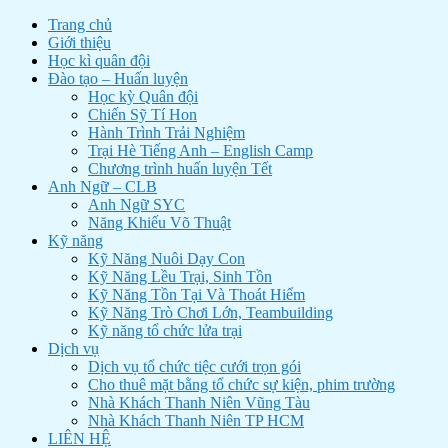
Trang chủ
Giới thiệu
Học kì quân đội
Đào tạo – Huấn luyện
Học kỳ Quân đội
Chiến Sỹ Tí Hon
Hành Trình Trải Nghiệm
Trại Hè Tiếng Anh – English Camp
Chương trình huấn luyện Tết
Anh Ngữ – CLB
Anh Ngữ SYC
Năng Khiếu Võ Thuật
Kỹ năng
Kỹ Năng Nuôi Dạy Con
Kỹ Năng Lều Trại, Sinh Tồn
Kỹ Năng Tồn Tại Và Thoát Hiểm
Kỹ Năng Trò Chơi Lớn, Teambuilding
Kỹ năng tổ chức lửa trại
Dịch vụ
Dịch vụ tổ chức tiệc cưới trọn gói
Cho thuê mặt bằng tổ chức sự kiện, phim trường
Nhà Khách Thanh Niên Vũng Tàu
Nhà Khách Thanh Niên TP HCM
LIÊN HỆ