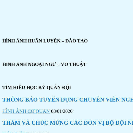
HÌNH ẢNH HUẤN LUYỆN – ĐÀO TẠO
HÌNH ẢNH NGOẠI NGỮ – VÕ THUẬT
TÌM HIỂU HỌC KỲ QUÂN ĐỘI
THÔNG BÁO TUYỂN DỤNG CHUYÊN VIÊN NGHI
HÌNH ẢNH CƠ QUAN
08/01/2026
THĂM VÀ CHÚC MỪNG CÁC ĐƠN VỊ BỘ ĐỘI N