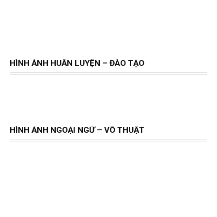
HÌNH ẢNH HUẤN LUYỆN – ĐÀO TẠO
HÌNH ẢNH NGOẠI NGỮ – VÕ THUẬT