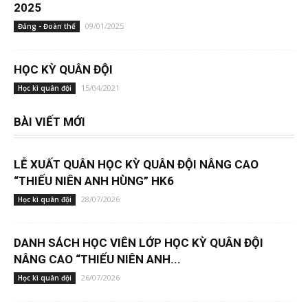
2025
09/01/2025
Đảng - Đoàn thể
HỌC KỲ QUÂN ĐỘI
15/04/2021
Học kì quân đội
BÀI VIẾT MỚI
LỄ XUẤT QUÂN HỌC KỲ QUÂN ĐỘI NÂNG CAO
“THIẾU NIÊN ANH HÙNG” HK6
28/07/2026
Học kì quân đội
DANH SÁCH HỌC VIÊN LỚP HỌC KỲ QUÂN ĐỘI
NÂNG CAO “THIẾU NIÊN ANH...
26/07/2026
Học kì quân đội