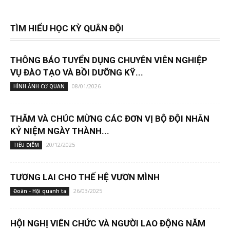
TÌM HIỂU HỌC KỲ QUÂN ĐỘI
THÔNG BÁO TUYỂN DỤNG CHUYÊN VIÊN NGHIỆP
VỤ ĐÀO TẠO VÀ BỒI DƯỠNG KỸ...
08/01/2026
HÌNH ẢNH CƠ QUAN
THĂM VÀ CHÚC MỪNG CÁC ĐƠN VỊ BỘ ĐỘI NHÂN
KỶ NIỆM NGÀY THÀNH...
20/12/2025
TIÊU ĐIỂM
TƯƠNG LAI CHO THẾ HỆ VƯƠN MÌNH
26/03/2025
Đoàn - Hội quanh ta
HỘI NGHỊ VIÊN CHỨC VÀ NGƯỜI LAO ĐỘNG NĂM