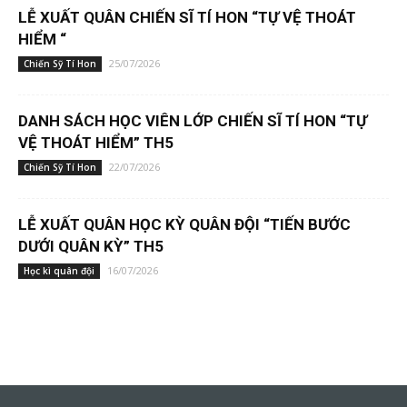
LỄ XUẤT QUÂN CHIẾN SĨ TÍ HON “TỰ VỆ THOÁT
HIỂM “
25/07/2026
Chiến Sỹ Tí Hon
DANH SÁCH HỌC VIÊN LỚP CHIẾN SĨ TÍ HON “TỰ
VỆ THOÁT HIỂM” TH5
22/07/2026
Chiến Sỹ Tí Hon
LỄ XUẤT QUÂN HỌC KỲ QUÂN ĐỘI “TIẾN BƯỚC
DƯỚI QUÂN KỲ” TH5
16/07/2026
Học kì quân đội