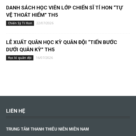
DANH SÁCH HỌC VIÊN LỚP CHIẾN SĨ TÍ HON “TỰ
VỆ THOÁT HIỂM” TH5
22/07/2026
Chiến Sỹ Tí Hon
LỄ XUẤT QUÂN HỌC KỲ QUÂN ĐỘI “TIẾN BƯỚC
DƯỚI QUÂN KỲ” TH5
16/07/2026
Học kì quân đội
LIÊN HỆ
TRUNG TÂM THANH THIẾU NIÊN MIỀN NAM