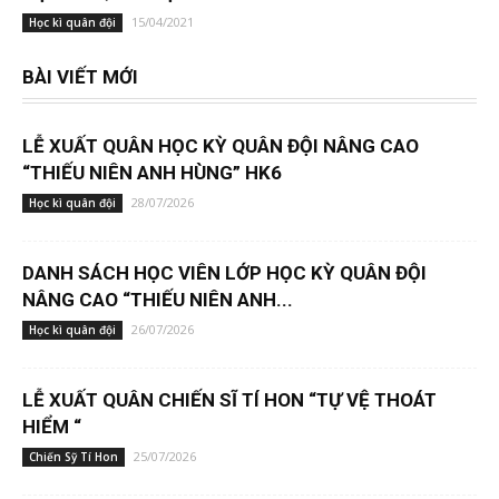
15/04/2021
Học kì quân đội
BÀI VIẾT MỚI
LỄ XUẤT QUÂN HỌC KỲ QUÂN ĐỘI NÂNG CAO
“THIẾU NIÊN ANH HÙNG” HK6
28/07/2026
Học kì quân đội
DANH SÁCH HỌC VIÊN LỚP HỌC KỲ QUÂN ĐỘI
NÂNG CAO “THIẾU NIÊN ANH...
26/07/2026
Học kì quân đội
LỄ XUẤT QUÂN CHIẾN SĨ TÍ HON “TỰ VỆ THOÁT
HIỂM “
25/07/2026
Chiến Sỹ Tí Hon