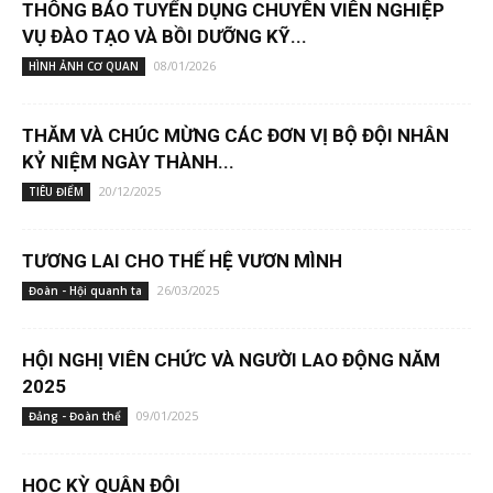
THÔNG BÁO TUYỂN DỤNG CHUYÊN VIÊN NGHIỆP
VỤ ĐÀO TẠO VÀ BỒI DƯỠNG KỸ...
08/01/2026
HÌNH ẢNH CƠ QUAN
THĂM VÀ CHÚC MỪNG CÁC ĐƠN VỊ BỘ ĐỘI NHÂN
KỶ NIỆM NGÀY THÀNH...
20/12/2025
TIÊU ĐIỂM
TƯƠNG LAI CHO THẾ HỆ VƯƠN MÌNH
26/03/2025
Đoàn - Hội quanh ta
HỘI NGHỊ VIÊN CHỨC VÀ NGƯỜI LAO ĐỘNG NĂM
2025
09/01/2025
Đảng - Đoàn thể
HỌC KỲ QUÂN ĐỘI