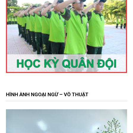
HÌNH ẢNH NGOẠI NGỮ – VÕ THUẬT