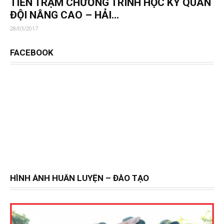
TIỀN TRẠM CHƯƠNG TRÌNH HỌC KỲ QUÂN
ĐỘI NÂNG CAO – HẢI...
28/03/2017
FACEBOOK
HÌNH ẢNH HUẤN LUYỆN – ĐÀO TẠO