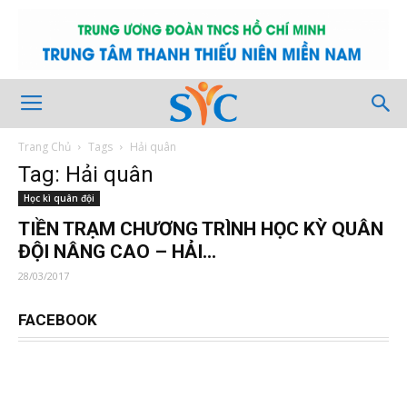
Trang Chủ
Tags
Hải quân
Tag: Hải quân
Học kì quân đội
TIỀN TRẠM CHƯƠNG TRÌNH HỌC KỲ QUÂN
ĐỘI NÂNG CAO – HẢI...
28/03/2017
FACEBOOK