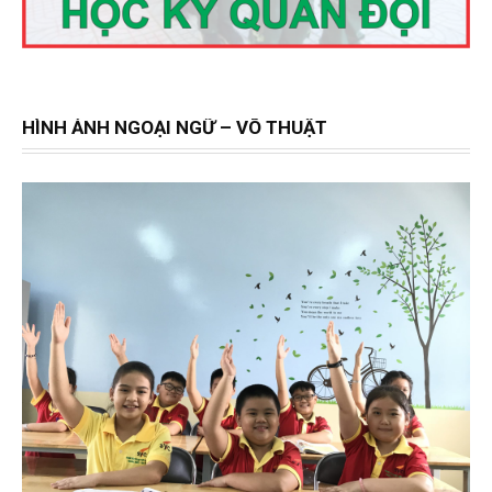
HÌNH ẢNH NGOẠI NGỮ – VÕ THUẬT