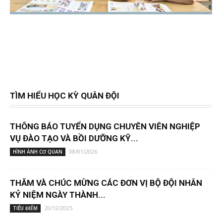
TÌM HIỂU HỌC KỲ QUÂN ĐỘI
THÔNG BÁO TUYỂN DỤNG CHUYÊN VIÊN NGHIỆP
VỤ ĐÀO TẠO VÀ BỒI DƯỠNG KỸ...
08/01/2026
HÌNH ẢNH CƠ QUAN
THĂM VÀ CHÚC MỪNG CÁC ĐƠN VỊ BỘ ĐỘI NHÂN
KỶ NIỆM NGÀY THÀNH...
20/12/2025
TIÊU ĐIỂM