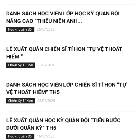
DANH SÁCH HỌC VIÊN LỚP HỌC KỲ QUÂN ĐỘI
NÂNG CAO “THIẾU NIÊN ANH...
26/07/2026
Học kì quân đội
LỄ XUẤT QUÂN CHIẾN SĨ TÍ HON “TỰ VỆ THOÁT
HIỂM “
25/07/2026
Chiến Sỹ Tí Hon
DANH SÁCH HỌC VIÊN LỚP CHIẾN SĨ TÍ HON “TỰ
VỆ THOÁT HIỂM” TH5
22/07/2026
Chiến Sỹ Tí Hon
LỄ XUẤT QUÂN HỌC KỲ QUÂN ĐỘI “TIẾN BƯỚC
DƯỚI QUÂN KỲ” TH5
16/07/2026
Học kì quân đội