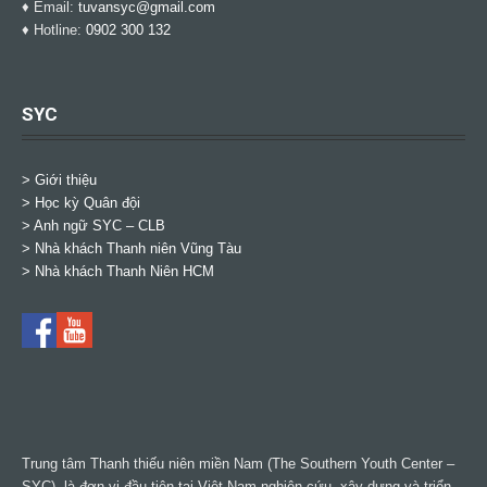
♦ Email:
tuvansyc@gmail.com
♦ Hotline:
0902 300 132
SYC
> Giới thiệu
> Học kỳ Quân đội
>
Anh ngữ SYC – CLB
>
Nhà khách Thanh niên Vũng Tàu
>
Nhà khách Thanh Niên HCM
Trung tâm Thanh thiếu niên miền Nam (The Southern Youth Center –
SYC) là đơn vị đầu tiên tại Việt Nam nghiên cứu, xây dựng và triển