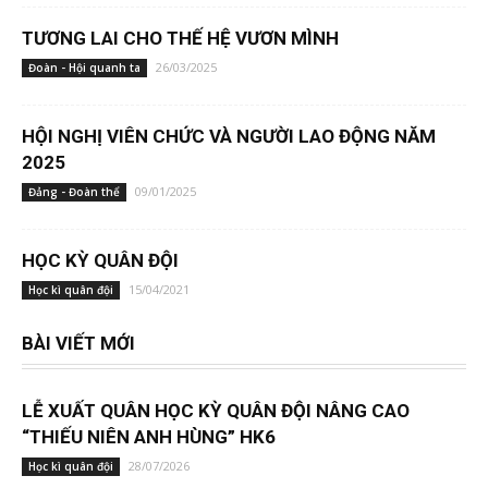
TƯƠNG LAI CHO THẾ HỆ VƯƠN MÌNH
26/03/2025
Đoàn - Hội quanh ta
HỘI NGHỊ VIÊN CHỨC VÀ NGƯỜI LAO ĐỘNG NĂM
2025
09/01/2025
Đảng - Đoàn thể
HỌC KỲ QUÂN ĐỘI
15/04/2021
Học kì quân đội
BÀI VIẾT MỚI
LỄ XUẤT QUÂN HỌC KỲ QUÂN ĐỘI NÂNG CAO
“THIẾU NIÊN ANH HÙNG” HK6
28/07/2026
Học kì quân đội