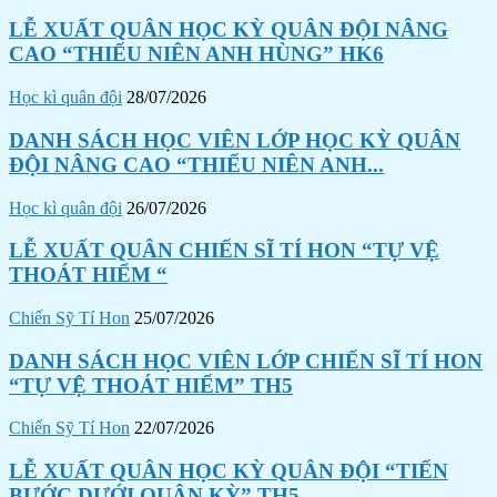
LỄ XUẤT QUÂN HỌC KỲ QUÂN ĐỘI NÂNG
CAO “THIẾU NIÊN ANH HÙNG” HK6
Học kì quân đội
28/07/2026
DANH SÁCH HỌC VIÊN LỚP HỌC KỲ QUÂN
ĐỘI NÂNG CAO “THIẾU NIÊN ANH...
Học kì quân đội
26/07/2026
LỄ XUẤT QUÂN CHIẾN SĨ TÍ HON “TỰ VỆ
THOÁT HIỂM “
Chiến Sỹ Tí Hon
25/07/2026
DANH SÁCH HỌC VIÊN LỚP CHIẾN SĨ TÍ HON
“TỰ VỆ THOÁT HIỂM” TH5
Chiến Sỹ Tí Hon
22/07/2026
LỄ XUẤT QUÂN HỌC KỲ QUÂN ĐỘI “TIẾN
BƯỚC DƯỚI QUÂN KỲ” TH5