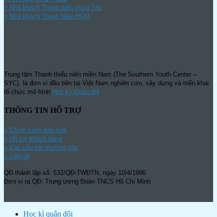
>
Nhà khách Thanh niên Vũng Tàu
>
Nhà khách Thanh Niên HCM
Trung tâm Thanh thiếu niên miền Nam (The Southern Youth Center –
SYC) là đơn vị đầu tiên tại Việt Nam nghiên cứu, xây dựng và triển khai
tổ chức mô hình
Học kỳ Quân đội
.
THÔNG TIN HỖ TRỢ
>
Chính sách bảo mật
> Hỗ trợ khách hàng
> Các câu hỏi thường gặp
> Liên hệ
QĐ thành lập số: 532/QĐ-TWĐTN, ngày 10/4/1996
Đơn vị ra QĐ: Trung ương Đoàn TNCS Hồ Chí Minh
Học kì quân đội