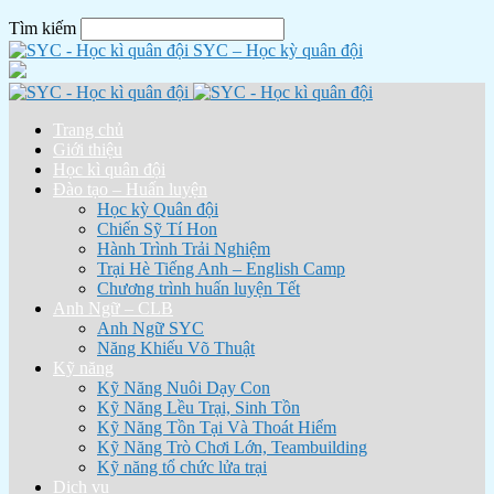
Tìm kiếm
SYC – Học kỳ quân đội
Trang chủ
Giới thiệu
Học kì quân đội
Đào tạo – Huấn luyện
Học kỳ Quân đội
Chiến Sỹ Tí Hon
Hành Trình Trải Nghiệm
Trại Hè Tiếng Anh – English Camp
Chương trình huấn luyện Tết
Anh Ngữ – CLB
Anh Ngữ SYC
Năng Khiếu Võ Thuật
Kỹ năng
Kỹ Năng Nuôi Dạy Con
Kỹ Năng Lều Trại, Sinh Tồn
Kỹ Năng Tồn Tại Và Thoát Hiểm
Kỹ Năng Trò Chơi Lớn, Teambuilding
Kỹ năng tổ chức lửa trại
Dịch vụ