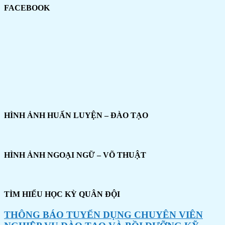
FACEBOOK
HÌNH ẢNH HUẤN LUYỆN – ĐÀO TẠO
HÌNH ẢNH NGOẠI NGỮ – VÕ THUẬT
TÌM HIỂU HỌC KỲ QUÂN ĐỘI
THÔNG BÁO TUYỂN DỤNG CHUYÊN VIÊN