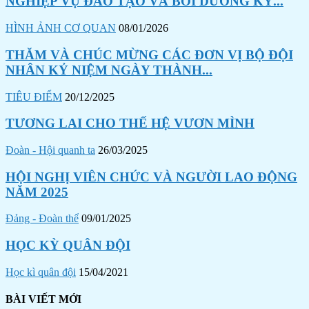
NGHIỆP VỤ ĐÀO TẠO VÀ BỒI DƯỠNG KỸ...
HÌNH ẢNH CƠ QUAN
08/01/2026
THĂM VÀ CHÚC MỪNG CÁC ĐƠN VỊ BỘ ĐỘI
NHÂN KỶ NIỆM NGÀY THÀNH...
TIÊU ĐIỂM
20/12/2025
TƯƠNG LAI CHO THẾ HỆ VƯƠN MÌNH
Đoàn - Hội quanh ta
26/03/2025
HỘI NGHỊ VIÊN CHỨC VÀ NGƯỜI LAO ĐỘNG
NĂM 2025
Đảng - Đoàn thể
09/01/2025
HỌC KỲ QUÂN ĐỘI
Học kì quân đội
15/04/2021
BÀI VIẾT MỚI