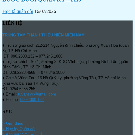
Học kì quân đội
16/07/2026
LIÊN HỆ
TRUNG TÂM THANH THIẾU NIÊN MIỀN NAM
♦ Trụ sở giao dịch 212-214 Nguyễn đình chiểu, phường Xuân Hòa (quận
3), TP. Hồ Chí Minh.
ĐT: 090.2300.132 – 077.245.1080
♦ Trụ sở chính: Số 1, đường 3, KDC Vĩnh Lộc, phường Bình Tân (quận
Bình Tân) , TP Hồ Chí Minh.
ĐT: 028.2228.4569 – 077.346.1080
♦ Cơ sở Vũng Tàu: 16 Hồ Quý Ly, phường Vũng Tàu, TP Hồ chí Minh
(khu vực bãi sau TP Vũng Tàu).
ĐT: 0254.6255.255.
♦ Email:
tuvansyc@gmail.com
♦ Hotline:
0902 300 132
SYC
> Giới thiệu
> Học kỳ Quân đội
>
Anh ngữ SYC – CLB