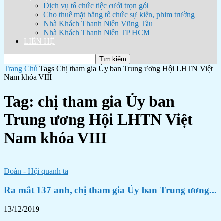
Dịch vụ tổ chức tiệc cưới trọn gói
Cho thuê mặt bằng tổ chức sự kiện, phim trường
Nhà Khách Thanh Niên Vũng Tàu
Nhà Khách Thanh Niên TP HCM
LIÊN HỆ
Trang Chủ
Tags
Chị tham gia Ủy ban Trung ương Hội LHTN Việt
Nam khóa VIII
Tag: chị tham gia Ủy ban
Trung ương Hội LHTN Việt
Nam khóa VIII
Đoàn - Hội quanh ta
Ra mắt 137 anh, chị tham gia Ủy ban Trung ương...
13/12/2019