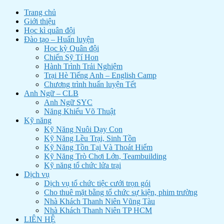
Trang chủ
Giới thiệu
Học kì quân đội
Đào tạo – Huấn luyện
Học kỳ Quân đội
Chiến Sỹ Tí Hon
Hành Trình Trải Nghiệm
Trại Hè Tiếng Anh – English Camp
Chương trình huấn luyện Tết
Anh Ngữ – CLB
Anh Ngữ SYC
Năng Khiếu Võ Thuật
Kỹ năng
Kỹ Năng Nuôi Dạy Con
Kỹ Năng Lều Trại, Sinh Tồn
Kỹ Năng Tồn Tại Và Thoát Hiểm
Kỹ Năng Trò Chơi Lớn, Teambuilding
Kỹ năng tổ chức lửa trại
Dịch vụ
Dịch vụ tổ chức tiệc cưới trọn gói
Cho thuê mặt bằng tổ chức sự kiện, phim trường
Nhà Khách Thanh Niên Vũng Tàu
Nhà Khách Thanh Niên TP HCM
LIÊN HỆ