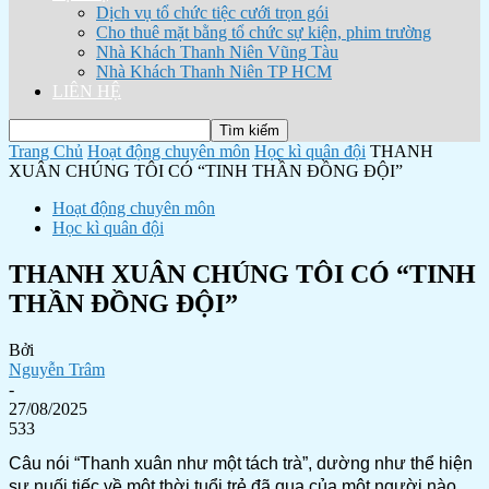
Dịch vụ tổ chức tiệc cưới trọn gói
Cho thuê mặt bằng tổ chức sự kiện, phim trường
Nhà Khách Thanh Niên Vũng Tàu
Nhà Khách Thanh Niên TP HCM
LIÊN HỆ
Trang Chủ
Hoạt động chuyên môn
Học kì quân đội
THANH
XUÂN CHÚNG TÔI CÓ “TINH THẦN ĐỒNG ĐỘI”
Hoạt động chuyên môn
Học kì quân đội
THANH XUÂN CHÚNG TÔI CÓ “TINH
THẦN ĐỒNG ĐỘI”
Bởi
Nguyễn Trâm
-
27/08/2025
533
Câu nói “Thanh xuân như một tách trà”, dường như thể hiện
sự nuối tiếc về một thời tuổi trẻ đã qua của một người nào