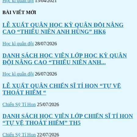
Học kì quân đội
15/04/2021
BÀI VIẾT MỚI
LỄ XUẤT QUÂN HỌC KỲ QUÂN ĐỘI NÂNG
CAO “THIẾU NIÊN ANH HÙNG” HK6
Học kì quân đội
28/07/2026
DANH SÁCH HỌC VIÊN LỚP HỌC KỲ QUÂN
ĐỘI NÂNG CAO “THIẾU NIÊN ANH...
Học kì quân đội
26/07/2026
LỄ XUẤT QUÂN CHIẾN SĨ TÍ HON “TỰ VỆ
THOÁT HIỂM “
Chiến Sỹ Tí Hon
25/07/2026
DANH SÁCH HỌC VIÊN LỚP CHIẾN SĨ TÍ HON
“TỰ VỆ THOÁT HIỂM” TH5
Chiến Sỹ Tí Hon
22/07/2026