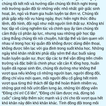
chúng tôi kết nối và hướng dẫn chúng tôi thích nghi trong
môi trường quân đội từ những việc nhỏ nhất: giờ giấc sinh
hoạt, ăn, ngủ và tham gia huấn luyện tại đơn vị. Chúng tôi
phải gấp xếp nội vụ hàng ngày, thực hiện nghi thức điều
lệnh, đội hình, đội ngũ như một người lính thật sự. Không khí
học tập vô cùng nghiêm túc và chính quy ấy làm chúng tôi
cảm thấy có phần áp lực, nhưng sau những giờ học tập
căng thẳng chúng tôi nói chuyện, hát tập thể và làm quen với
nhau vì trong học kỳ quân đội không được dùng điện thoại,
không được liên lạc với gia đình trong suốt khóa học. Những
ngày khó khăn nhất khi phải dậy sớm thể dục buổi sáng
huấn luyện quân sự, thực tập các tư thế vận động trên chiến
trường và đặc biệt là chinh phục vật cản K tổng hợp, huấn
luyện dã ngoại sinh tồn, chúng tôi dường như không thể
vượt qua nếu không có những người bạn, người đồng đội,
đồng chí vừa mới quen, mội ngưởi đều cố gắng hết mình
vượt qua từng thử thách để tập thể hoàn thành nhiệm vụ,
những giọt mồ hôi ướt đẫm lưng áo, những lời động viên
“Đồng chí ơi! Cố lên”, “Đồng chí làm được mà, đừng bỏ
cuộc” càng tiếp thêm sức mạnh và ý chí cho tôi vượt qua hết
khó khăn này đến khó khăn khác. Tình đồng đội trong môi