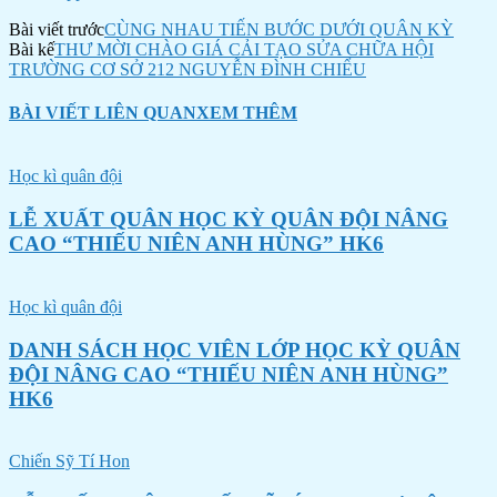
Bài viết trước
CÙNG NHAU TIẾN BƯỚC DƯỚI QUÂN KỲ
Bài kế
THƯ MỜI CHÀO GIÁ CẢI TẠO SỬA CHỮA HỘI
TRƯỜNG CƠ SỞ 212 NGUYỄN ĐÌNH CHIỂU
BÀI VIẾT LIÊN QUAN
XEM THÊM
Học kì quân đội
LỄ XUẤT QUÂN HỌC KỲ QUÂN ĐỘI NÂNG
CAO “THIẾU NIÊN ANH HÙNG” HK6
Học kì quân đội
DANH SÁCH HỌC VIÊN LỚP HỌC KỲ QUÂN
ĐỘI NÂNG CAO “THIẾU NIÊN ANH HÙNG”
HK6
Chiến Sỹ Tí Hon