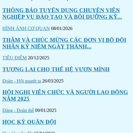
THÔNG BÁO TUYỂN DỤNG CHUYÊN VIÊN
NGHIỆP VỤ ĐÀO TẠO VÀ BỒI DƯỠNG KỸ...
HÌNH ẢNH CƠ QUAN
08/01/2026
THĂM VÀ CHÚC MỪNG CÁC ĐƠN VỊ BỘ ĐỘI
NHÂN KỶ NIỆM NGÀY THÀNH...
TIÊU ĐIỂM
20/12/2025
TƯƠNG LAI CHO THẾ HỆ VƯƠN MÌNH
Đoàn - Hội quanh ta
26/03/2025
HỘI NGHỊ VIÊN CHỨC VÀ NGƯỜI LAO ĐỘNG
NĂM 2025
Đảng - Đoàn thể
09/01/2025
HỌC KỲ QUÂN ĐỘI