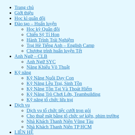
Trang chủ
Giới thiệu
Học kì quân đội
Đào tạo – Huấn luyện
Học kỳ Quân đội
Chiến Sỹ Tí Hon
Hành Trình Trải Nghiệm
Trại Hè Tiếng Anh – English Camp
Chương trình huấn luyện Tết
Anh Ngữ – CLB
Anh Ngữ SYC
Năng Khiếu Võ Thuật
Kỹ năng
Kỹ Năng Nuôi Dạy Con
Kỹ Năng Lều Trại, Sinh Tồn
Kỹ Năng Tồn Tại Và Thoát Hiểm
Kỹ Năng Trò Chơi Lớn, Teambuilding
Kỹ năng tổ chức lửa trại
Dịch vụ
Dịch vụ tổ chức tiệc cưới trọn gói
Cho thuê mặt bằng tổ chức sự kiện, phim trường
Nhà Khách Thanh Niên Vũng Tàu
Nhà Khách Thanh Niên TP HCM
LIÊN HỆ