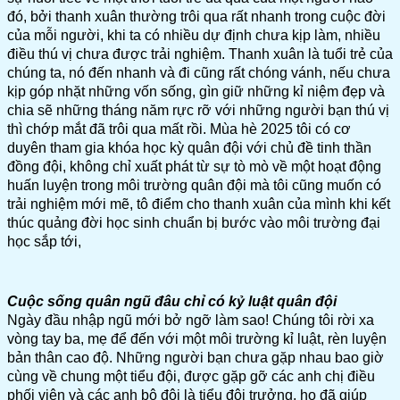
đó, bởi thanh xuân thường trôi qua rất nhanh trong cuộc đời
của mỗi người, khi ta có nhiều dự định chưa kịp làm, nhiều
điều thú vị chưa được trải nghiệm. Thanh xuân là tuổi trẻ của
chúng ta, nó đến nhanh và đi cũng rất chóng vánh, nếu chưa
kịp góp nhặt những vốn sống, gìn giữ những kỉ niệm đẹp và
chia sẽ những tháng năm rực rỡ với những người bạn thú vị
thì chớp mắt đã trôi qua mất rồi. Mùa hè 2025 tôi có cơ
duyên tham gia khóa học kỳ quân đội với chủ đề tinh thần
đồng đội, không chỉ xuất phát từ sự tò mò về một hoạt động
huấn luyện trong môi trường quân đội mà tôi cũng muốn có
trải nghiệm mới mẽ, tô điểm cho thanh xuân của mình khi kết
thúc quảng đời học sinh chuẩn bị bước vào môi trường đại
học sắp tới,
Cuộc sống quân ngũ đâu chỉ có kỷ luật quân đội
Ngày đầu nhập ngũ mới bở ngỡ làm sao! Chúng tôi rời xa
vòng tay ba, mẹ để đến với một môi trường kỉ luật, rèn luyện
bản thân cao độ. Những người bạn chưa gặp nhau bao giờ
cùng về chung một tiểu đội, được gặp gỡ các anh chị điều
phối viên và các anh bộ đội là tiểu đội trưởng, họ đã giúp