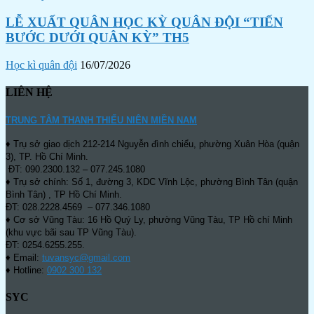
LỄ XUẤT QUÂN HỌC KỲ QUÂN ĐỘI “TIẾN
BƯỚC DƯỚI QUÂN KỲ” TH5
Học kì quân đội
16/07/2026
LIÊN HỆ
TRUNG TÂM THANH THIẾU NIÊN MIỀN NAM
♦ Trụ sở giao dịch 212-214 Nguyễn đình chiểu, phường Xuân Hòa (quận
3), TP. Hồ Chí Minh.
ĐT: 090.2300.132 – 077.245.1080
♦ Trụ sở chính: Số 1, đường 3, KDC Vĩnh Lộc, phường Bình Tân (quận
Bình Tân) , TP Hồ Chí Minh.
ĐT: 028.2228.4569 – 077.346.1080
♦ Cơ sở Vũng Tàu: 16 Hồ Quý Ly, phường Vũng Tàu, TP Hồ chí Minh
(khu vực bãi sau TP Vũng Tàu).
ĐT: 0254.6255.255.
♦ Email:
tuvansyc@gmail.com
♦ Hotline:
0902 300 132
SYC