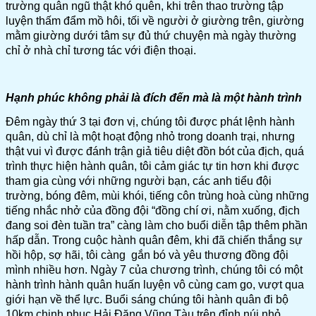
trường quân ngũ thật khó quên, khi trên thao trường tập
luyện thấm đẩm mồ hôi, tối về người ở giường trên, giường
mằm giường dưới tâm sự đủ thứ chuyện mà ngày thường
chỉ ở nhà chỉ tương tác với điện thoại.
Hạnh phúc không phải là đích đến mà là một hành trình
Đêm ngày thứ 3 tại đơn vị, chúng tôi được phát lệnh hành
quân, dù chỉ là một hoạt động nhỏ trong doanh trại, nhưng
thật vui vì được đánh trận giả tiêu diệt đồn bót của địch, quá
trình thực hiện hành quân, tôi cảm giác tự tin hơn khi được
tham gia cùng với những người bạn, các anh tiểu đội
trường, bóng đêm, mùi khói, tiếng côn trùng hoà cùng những
tiếng nhắc nhở của đồng đội “đồng chí ơi, nằm xuống, địch
đang soi đèn tuần tra” càng làm cho buổi diễn tập thêm phần
hấp dẫn. Trong cuộc hành quân đêm, khi đã chiến thắng sự
hồi hộp, sợ hãi, tôi càng gắn bó và yêu thương đồng đội
mình nhiều hơn. Ngày 7 của chương trình, chúng tôi có một
hành trình hành quân huấn luyện vô cùng cam go, vượt qua
giới hạn về thể lực. Buổi sáng chúng tôi hành quân đi bộ
10km chinh phục Hải Đăng Vũng Tàu trên đỉnh núi nhỏ,