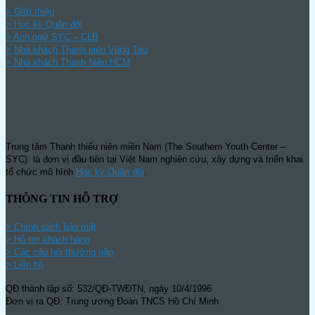
> Giới thiệu
> Học kỳ Quân đội
>
Anh ngữ SYC – CLB
>
Nhà khách Thanh niên Vũng Tàu
>
Nhà khách Thanh Niên HCM
Trung tâm Thanh thiếu niên miền Nam (The Southern Youth Center –
SYC) là đơn vị đầu tiên tại Việt Nam nghiên cứu, xây dựng và triển khai
tổ chức mô hình
Học kỳ Quân đội
.
THÔNG TIN HỖ TRỢ
>
Chính sách bảo mật
> Hỗ trợ khách hàng
> Các câu hỏi thường gặp
> Liên hệ
QĐ thành lập số: 532/QĐ-TWĐTN, ngày 10/4/1996
Đơn vị ra QĐ: Trung ương Đoàn TNCS Hồ Chí Minh