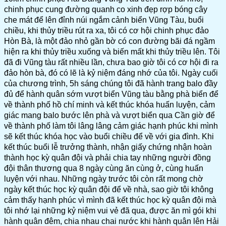
chinh phục cung đường quanh co xinh đẹp rợp bóng cây
che mát để lên đỉnh núi ngắm cảnh biển Vũng Tàu, buổi
chiều, khi thủy triều rút ra xa, tôi có cơ hội chinh phục đảo
Hòn Bà, là một đảo nhỏ gần bờ có con đường bãi đá ngầm
hiện ra khi thủy triều xuống và biến mất khi thủy triều lên. Tôi
đã đi Vũng tàu rất nhiều lần, chưa bao giờ tôi có cơ hội đi ra
đảo hòn bà, đó có lẽ là kỷ niệm đáng nhớ của tôi. Ngày cuối
của chương trình, 5h sáng chúng tôi đã hành trang balo đầy
đủ để hành quân sớm vượt biển Vũng tàu bằng phà biển để
về thành phố hồ chí minh và kết thúc khóa huấn luyện, cảm
giác mang balo bước lên phà và vượt biển qua Cần giờ để
về thành phố làm tôi lâng lâng cảm giác hạnh phúc khi mình
sẽ kết thúc khóa học vào buổi chiều để về với gia đình. Khi
kết thúc buổi lễ trưởng thành, nhận giấy chứng nhận hoàn
thành học kỳ quân đội và phải chia tay những người đồng
đội thân thương qua 8 ngày cùng ăn cùng ở, cùng huấn
luyện với nhau. Những ngày trước tôi còn rất mong chờ
ngày kết thúc học kỳ quân đội để về nhà, sao giờ tôi không
cảm thấy hạnh phúc vì mình đã kết thúc học kỳ quân đội mà
tôi nhớ lại những kỷ niệm vui vẻ đã qua, được ăn mì gói khi
hành quân đêm, chia nhau chai nước khi hành quân lên Hải