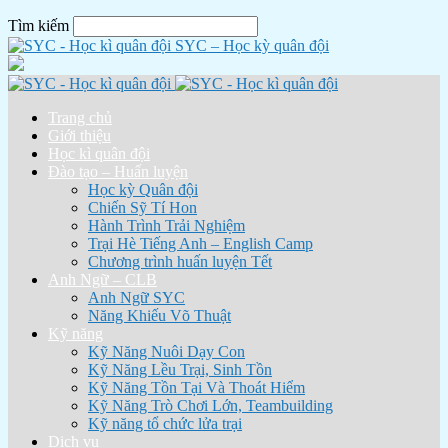
Tìm kiếm
SYC – Học kỳ quân đội
Trang chủ
Giới thiệu
Học kì quân đội
Đào tạo – Huấn luyện
Học kỳ Quân đội
Chiến Sỹ Tí Hon
Hành Trình Trải Nghiệm
Trại Hè Tiếng Anh – English Camp
Chương trình huấn luyện Tết
Anh Ngữ – CLB
Anh Ngữ SYC
Năng Khiếu Võ Thuật
Kỹ năng
Kỹ Năng Nuôi Dạy Con
Kỹ Năng Lều Trại, Sinh Tồn
Kỹ Năng Tồn Tại Và Thoát Hiểm
Kỹ Năng Trò Chơi Lớn, Teambuilding
Kỹ năng tổ chức lửa trại
Dịch vụ