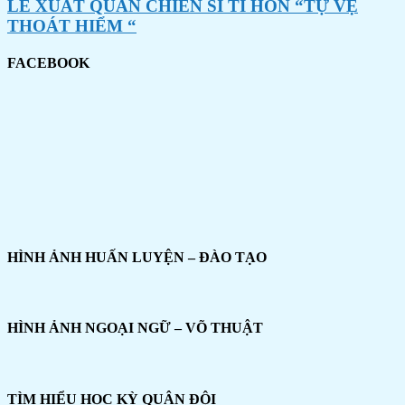
LỄ XUẤT QUÂN CHIẾN SĨ TÍ HON “TỰ VỆ
THOÁT HIỂM “
FACEBOOK
HÌNH ẢNH HUẤN LUYỆN – ĐÀO TẠO
HÌNH ẢNH NGOẠI NGỮ – VÕ THUẬT
TÌM HIỂU HỌC KỲ QUÂN ĐỘI