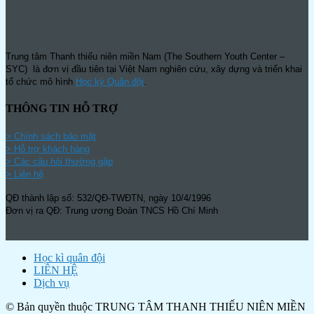
Trung tâm Thanh thiếu niên miền Nam (The Southern Youth Center –
SYC) là đơn vị đầu tiên tại Việt Nam nghiên cứu, xây dựng và triển khai
tổ chức mô hình
Học kỳ Quân đội
.
THÔNG TIN HỖ TRỢ
>
Chính sách bảo mật
> Hỗ trợ khách hàng
> Các câu hỏi thường gặp
> Liên hệ
QĐ thành lập số: 532/QĐ-TWĐTN, ngày 10/4/1996
Đơn vị ra QĐ: Trung ương Đoàn TNCS Hồ Chí Minh
Học kì quân đội
LIÊN HỆ
Dịch vụ
© Bản quyền thuộc TRUNG TÂM THANH THIẾU NIÊN MIỀN