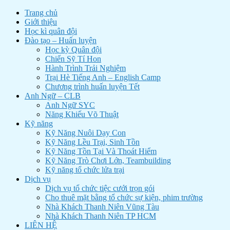
Trang chủ
Giới thiệu
Học kì quân đội
Đào tạo – Huấn luyện
Học kỳ Quân đội
Chiến Sỹ Tí Hon
Hành Trình Trải Nghiệm
Trại Hè Tiếng Anh – English Camp
Chương trình huấn luyện Tết
Anh Ngữ – CLB
Anh Ngữ SYC
Năng Khiếu Võ Thuật
Kỹ năng
Kỹ Năng Nuôi Dạy Con
Kỹ Năng Lều Trại, Sinh Tồn
Kỹ Năng Tồn Tại Và Thoát Hiểm
Kỹ Năng Trò Chơi Lớn, Teambuilding
Kỹ năng tổ chức lửa trại
Dịch vụ
Dịch vụ tổ chức tiệc cưới trọn gói
Cho thuê mặt bằng tổ chức sự kiện, phim trường
Nhà Khách Thanh Niên Vũng Tàu
Nhà Khách Thanh Niên TP HCM
LIÊN HỆ