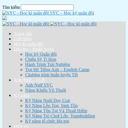
Tìm kiếm
SYC – Học kỳ quân đội
Trang chủ
Giới thiệu
Học kì quân đội
Đào tạo – Huấn luyện
Học kỳ Quân đội
Chiến Sỹ Tí Hon
Hành Trình Trải Nghiệm
Trại Hè Tiếng Anh – English Camp
Chương trình huấn luyện Tết
Anh Ngữ – CLB
Anh Ngữ SYC
Năng Khiếu Võ Thuật
Kỹ năng
Kỹ Năng Nuôi Dạy Con
Kỹ Năng Lều Trại, Sinh Tồn
Kỹ Năng Tồn Tại Và Thoát Hiểm
Kỹ Năng Trò Chơi Lớn, Teambuilding
Kỹ năng tổ chức lửa trại
Dịch vụ