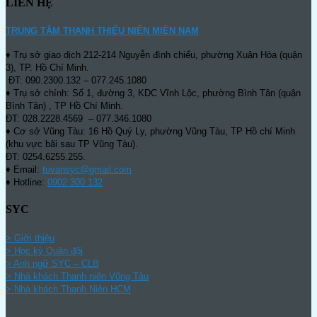
LIÊN HỆ
TRUNG TÂM THANH THIẾU NIÊN MIỀN NAM
♦ Trụ sở giao dịch 212-214 Nguyễn đình chiểu, phường Xuân Hòa (quận
3), TP. Hồ Chí Minh.
ĐT: 090.2300.132 – 077.245.1080
♦ Trụ sở chính: Số 1, đường 3, KDC Vĩnh Lộc, phường Bình Tân (quận
Bình Tân) , TP Hồ Chí Minh.
ĐT: 028.2228.4569 – 077.346.1080
♦ Cơ sở Vũng Tàu: 16 Hồ Quý Ly, phường Vũng Tàu, TP Hồ chí Minh
(khu vực bãi sau TP Vũng Tàu).
ĐT: 0254.6255.255.
♦ Email:
tuvansyc@gmail.com
♦ Hotline:
0902 300 132
SYC
> Giới thiệu
> Học kỳ Quân đội
>
Anh ngữ SYC – CLB
>
Nhà khách Thanh niên Vũng Tàu
>
Nhà khách Thanh Niên HCM