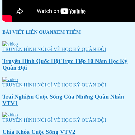
BÀI VIẾT LIÊN QUAN
XEM THÊM
TRUYỀN HÌNH NÓI GÌ VỀ HỌC KỲ QUÂN ĐỘI
Truyền Hình Quốc Hội Trực Tiếp 10 Năm Học Kỳ
Quân Đội
TRUYỀN HÌNH NÓI GÌ VỀ HỌC KỲ QUÂN ĐỘI
Trải Nghiệm Cuộc Sống Của Những Quân Nhân
VTV1
TRUYỀN HÌNH NÓI GÌ VỀ HỌC KỲ QUÂN ĐỘI
Chìa Khóa Cuộc Sống VTV2