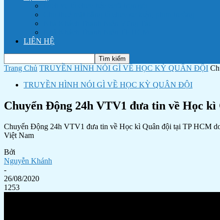
Dịch vụ tổ chức tiệc cưới trọn gói
Cho thuê mặt bằng tổ chức sự kiện, phim trường
Nhà Khách Thanh Niên Vũng Tàu
Nhà Khách Thanh Niên TP HCM
LIÊN HỆ
Trang Chủ
TRUYỀN HÌNH NÓI GÌ VỀ HỌC KỲ QUÂN ĐỘI
Ch
TRUYỀN HÌNH NÓI GÌ VỀ HỌC KỲ QUÂN ĐỘI
Chuyển Động 24h VTV1 đưa tin về Học kì
Chuyển Động 24h VTV1 đưa tin về Học kì Quân đội tại TP HCM do T
Việt Nam
Bởi
Nguyễn Khánh
-
26/08/2020
1253