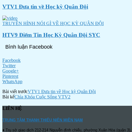
VTV1 Đưa tin về Học kỳ Quân Đội
TRUYỀN HÌNH NÓI GÌ VỀ HỌC KỲ QUÂN ĐỘI
HTV9 Điểm Tin Học Kỳ Quân Đội SYC
Bình luận Facebook
Facebook
Twitter
Google+
Pinterest
WhatsApp
Bài viết trước
VTV1 Đưa tin về Học kỳ Quân Đội
Bài kế
Chìa Khóa Cuộc Sống VTV2
LIÊN HỆ
TRUNG TÂM THANH THIẾU NIÊN MIỀN NAM
♦ Trụ sở giao dịch 212-214 Nguyễn đình chiểu, phường Xuân Hòa (quận 3),