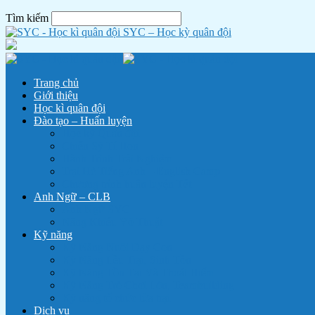
Tìm kiếm
SYC – Học kỳ quân đội
Trang chủ
Giới thiệu
Học kì quân đội
Đào tạo – Huấn luyện
Học kỳ Quân đội
Chiến Sỹ Tí Hon
Hành Trình Trải Nghiệm
Trại Hè Tiếng Anh – English Camp
Chương trình huấn luyện Tết
Anh Ngữ – CLB
Anh Ngữ SYC
Năng Khiếu Võ Thuật
Kỹ năng
Kỹ Năng Nuôi Dạy Con
Kỹ Năng Lều Trại, Sinh Tồn
Kỹ Năng Tồn Tại Và Thoát Hiểm
Kỹ Năng Trò Chơi Lớn, Teambuilding
Kỹ năng tổ chức lửa trại
Dịch vụ