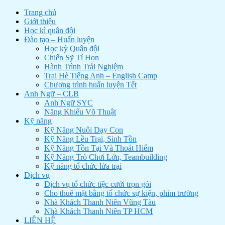
Trang chủ
Giới thiệu
Học kì quân đội
Đào tạo – Huấn luyện
Học kỳ Quân đội
Chiến Sỹ Tí Hon
Hành Trình Trải Nghiệm
Trại Hè Tiếng Anh – English Camp
Chương trình huấn luyện Tết
Anh Ngữ – CLB
Anh Ngữ SYC
Năng Khiếu Võ Thuật
Kỹ năng
Kỹ Năng Nuôi Dạy Con
Kỹ Năng Lều Trại, Sinh Tồn
Kỹ Năng Tồn Tại Và Thoát Hiểm
Kỹ Năng Trò Chơi Lớn, Teambuilding
Kỹ năng tổ chức lửa trại
Dịch vụ
Dịch vụ tổ chức tiệc cưới trọn gói
Cho thuê mặt bằng tổ chức sự kiện, phim trường
Nhà Khách Thanh Niên Vũng Tàu
Nhà Khách Thanh Niên TP HCM
LIÊN HỆ