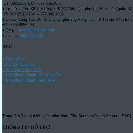
ĐT: 090.2300.132 – 077.245.1080
♦ Trụ sở chính: Số 1, đường 3, KDC Vĩnh Lộc, phường Bình Tân (quận Bìn
ĐT: 028.2228.4569 – 077.346.1080
♦ Cơ sở Vũng Tàu: 16 Hồ Quý Ly, phường Vũng Tàu, TP Hồ chí Minh (khu
ĐT: 0254.6255.255.
♦ Email:
tuvansyc@gmail.com
♦ Hotline:
0902 300 132
SYC
> Giới thiệu
> Học kỳ Quân đội
>
Anh ngữ SYC – CLB
>
Nhà khách Thanh niên Vũng Tàu
>
Nhà khách Thanh Niên HCM
Trung tâm Thanh thiếu niên miền Nam (The Southern Youth Center – SYC) l
THÔNG TIN HỖ TRỢ