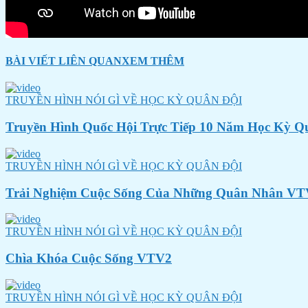
BÀI VIẾT LIÊN QUAN
XEM THÊM
TRUYỀN HÌNH NÓI GÌ VỀ HỌC KỲ QUÂN ĐỘI
Truyền Hình Quốc Hội Trực Tiếp 10 Năm Học Kỳ Q
TRUYỀN HÌNH NÓI GÌ VỀ HỌC KỲ QUÂN ĐỘI
Trải Nghiệm Cuộc Sống Của Những Quân Nhân VT
TRUYỀN HÌNH NÓI GÌ VỀ HỌC KỲ QUÂN ĐỘI
Chìa Khóa Cuộc Sống VTV2
TRUYỀN HÌNH NÓI GÌ VỀ HỌC KỲ QUÂN ĐỘI