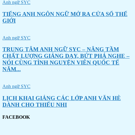
Anh ngữ SYC
TIẾNG ANH NGÔN NGỮ MỞ RA CỬA SỔ THẾ
GIỚI
Anh ngữ SYC
TRUNG TÂM ANH NGỮ SYC – NÂNG TẦM
CHẤT LƯỢNG GIẢNG DẠY, BỨT PHÁ NGHE –
NÓI CÙNG TÌNH NGUYỆN VIÊN QUỐC TẾ
NĂM...
Anh ngữ SYC
LỊCH KHAI GIẢNG CÁC LỚP ANH VĂN HÈ
DÀNH CHO THIẾU NHI
FACEBOOK