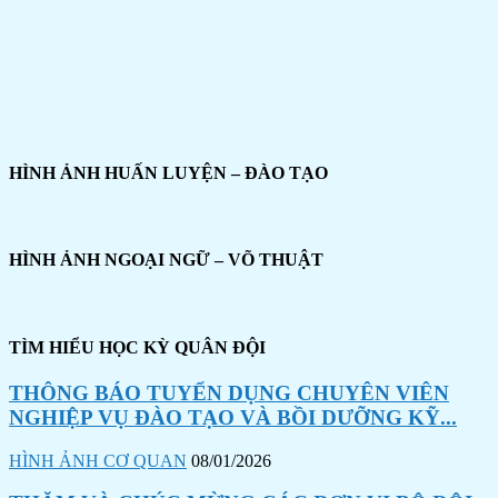
HÌNH ẢNH HUẤN LUYỆN – ĐÀO TẠO
HÌNH ẢNH NGOẠI NGỮ – VÕ THUẬT
TÌM HIỂU HỌC KỲ QUÂN ĐỘI
THÔNG BÁO TUYỂN DỤNG CHUYÊN VIÊN
NGHIỆP VỤ ĐÀO TẠO VÀ BỒI DƯỠNG KỸ...
HÌNH ẢNH CƠ QUAN
08/01/2026