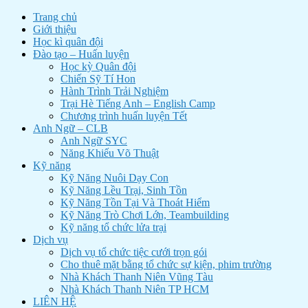
Trang chủ
Giới thiệu
Học kì quân đội
Đào tạo – Huấn luyện
Học kỳ Quân đội
Chiến Sỹ Tí Hon
Hành Trình Trải Nghiệm
Trại Hè Tiếng Anh – English Camp
Chương trình huấn luyện Tết
Anh Ngữ – CLB
Anh Ngữ SYC
Năng Khiếu Võ Thuật
Kỹ năng
Kỹ Năng Nuôi Dạy Con
Kỹ Năng Lều Trại, Sinh Tồn
Kỹ Năng Tồn Tại Và Thoát Hiểm
Kỹ Năng Trò Chơi Lớn, Teambuilding
Kỹ năng tổ chức lửa trại
Dịch vụ
Dịch vụ tổ chức tiệc cưới trọn gói
Cho thuê mặt bằng tổ chức sự kiện, phim trường
Nhà Khách Thanh Niên Vũng Tàu
Nhà Khách Thanh Niên TP HCM
LIÊN HỆ