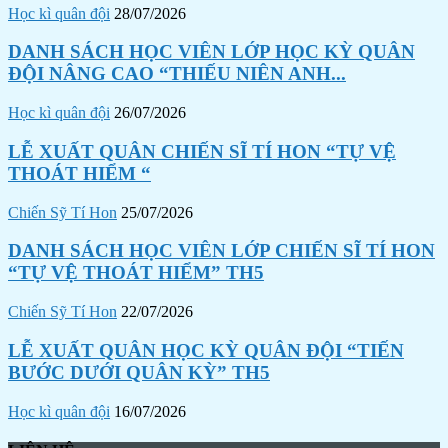
Học kì quân đội
28/07/2026
DANH SÁCH HỌC VIÊN LỚP HỌC KỲ QUÂN
ĐỘI NÂNG CAO “THIẾU NIÊN ANH...
Học kì quân đội
26/07/2026
LỄ XUẤT QUÂN CHIẾN SĨ TÍ HON “TỰ VỆ
THOÁT HIỂM “
Chiến Sỹ Tí Hon
25/07/2026
DANH SÁCH HỌC VIÊN LỚP CHIẾN SĨ TÍ HON
“TỰ VỆ THOÁT HIỂM” TH5
Chiến Sỹ Tí Hon
22/07/2026
LỄ XUẤT QUÂN HỌC KỲ QUÂN ĐỘI “TIẾN
BƯỚC DƯỚI QUÂN KỲ” TH5
Học kì quân đội
16/07/2026