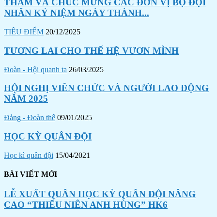
THĂM VÀ CHÚC MỪNG CÁC ĐƠN VỊ BỘ ĐỘI
NHÂN KỶ NIỆM NGÀY THÀNH...
TIÊU ĐIỂM
20/12/2025
TƯƠNG LAI CHO THẾ HỆ VƯƠN MÌNH
Đoàn - Hội quanh ta
26/03/2025
HỘI NGHỊ VIÊN CHỨC VÀ NGƯỜI LAO ĐỘNG
NĂM 2025
Đảng - Đoàn thể
09/01/2025
HỌC KỲ QUÂN ĐỘI
Học kì quân đội
15/04/2021
BÀI VIẾT MỚI
LỄ XUẤT QUÂN HỌC KỲ QUÂN ĐỘI NÂNG
CAO “THIẾU NIÊN ANH HÙNG” HK6