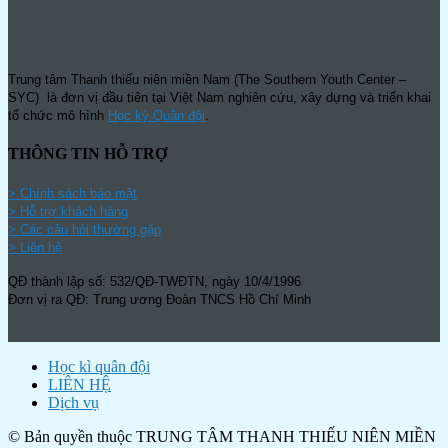
Trung tâm Thanh thiếu niên miền Nam (The Southern Youth Center –
SYC) là đơn vị đầu tiên tại Việt Nam nghiên cứu, xây dựng và triển khai
tổ chức mô hình
Học kỳ Quân đội
.
THÔNG TIN HỖ TRỢ
>
Chính sách bảo mật
> Hỗ trợ khách hàng
> Các câu hỏi thường gặp
> Liên hệ
QĐ thành lập số: 532/QĐ-TWĐTN, ngày 10/4/1996
Đơn vị ra QĐ: Trung ương Đoàn TNCS Hồ Chí Minh
Học kì quân đội
LIÊN HỆ
Dịch vụ
© Bản quyền thuộc TRUNG TÂM THANH THIẾU NIÊN MIỀN