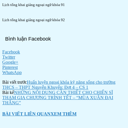
Lịch tổng khai giảng ngoại ngữ khóa 91
Lịch tổng khai giảng ngoại ngữ khóa 92
Bình luận Facebook
Facebook
Twitter
Google+
Pinterest
WhatsApp
Bài viết trước
Huấn luyện ngoại khóa kỹ năng sống cho trường
THCS – THPT Nguyễn Khuyến: Đợt 4 – CS 1
Bài kế
NHỮNG NỘI DUNG CẦN THIẾT CHO CHIẾN SĨ
THAM GIA CHƯƠNG TRÌNH TẾT – “MÙA XUÂN ĐẠI
THẮNG”
BÀI VIẾT LIÊN QUAN
XEM THÊM