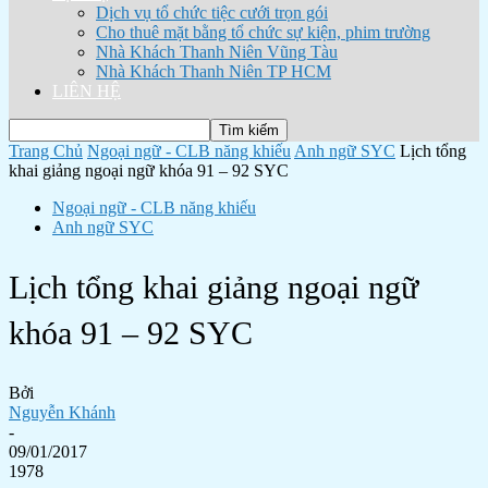
Dịch vụ tổ chức tiệc cưới trọn gói
Cho thuê mặt bằng tổ chức sự kiện, phim trường
Nhà Khách Thanh Niên Vũng Tàu
Nhà Khách Thanh Niên TP HCM
LIÊN HỆ
Trang Chủ
Ngoại ngữ - CLB năng khiếu
Anh ngữ SYC
Lịch tổng
khai giảng ngoại ngữ khóa 91 – 92 SYC
Ngoại ngữ - CLB năng khiếu
Anh ngữ SYC
Lịch tổng khai giảng ngoại ngữ
khóa 91 – 92 SYC
Bởi
Nguyễn Khánh
-
09/01/2017
1978