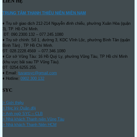
LIÊN HỆ
TRUNG TÂM THANH THIẾU NIÊN MIỀN NAM
♦ Trụ sở giao dịch 212-214 Nguyễn đình chiểu, phường Xuân Hòa (quận
3), TP. Hồ Chí Minh.
ĐT: 090.2300.132 – 077.245.1080
♦ Trụ sở chính: Số 1, đường 3, KDC Vĩnh Lộc, phường Bình Tân (quận
Bình Tân) , TP Hồ Chí Minh.
ĐT: 028.2228.4569 – 077.346.1080
♦ Cơ sở Vũng Tàu: 16 Hồ Quý Ly, phường Vũng Tàu, TP Hồ chí Minh
(khu vực bãi sau TP Vũng Tàu).
ĐT: 0254.6255.255.
♦ Email:
tuvansyc@gmail.com
♦ Hotline:
0902 300 132
SYC
> Giới thiệu
> Học kỳ Quân đội
>
Anh ngữ SYC – CLB
>
Nhà khách Thanh niên Vũng Tàu
>
Nhà khách Thanh Niên HCM