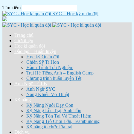
Tìm kiếm
SYC – Học kỳ quân đội
Trang chủ
Giới thiệu
Học kì quân đội
Đào tạo – Huấn luyện
Học kỳ Quân đội
Chiến Sỹ Tí Hon
Hành Trình Trải Nghiệm
Trại Hè Tiếng Anh – English Camp
Chương trình huấn luyện Tết
Anh Ngữ – CLB
Anh Ngữ SYC
Năng Khiếu Võ Thuật
Kỹ năng
Kỹ Năng Nuôi Dạy Con
Kỹ Năng Lều Trại, Sinh Tồn
Kỹ Năng Tồn Tại Và Thoát Hiểm
Kỹ Năng Trò Chơi Lớn, Teambuilding
Kỹ năng tổ chức lửa trại
Dịch vụ