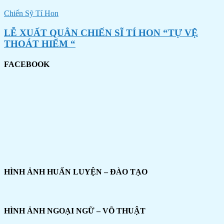
Chiến Sỹ Tí Hon
LỄ XUẤT QUÂN CHIẾN SĨ TÍ HON “TỰ VỆ
THOÁT HIỂM “
FACEBOOK
HÌNH ẢNH HUẤN LUYỆN – ĐÀO TẠO
HÌNH ẢNH NGOẠI NGỮ – VÕ THUẬT