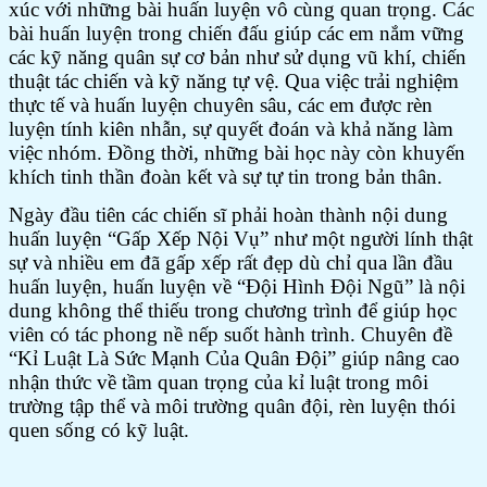
xúc với những bài huấn luyện vô cùng quan trọng. Các
bài huấn luyện trong chiến đấu giúp các em nắm vững
các kỹ năng quân sự cơ bản như sử dụng vũ khí, chiến
thuật tác chiến và kỹ năng tự vệ. Qua việc trải nghiệm
thực tế và huấn luyện chuyên sâu, các em được rèn
luyện tính kiên nhẫn, sự quyết đoán và khả năng làm
việc nhóm. Đồng thời, những bài học này còn khuyến
khích tinh thần đoàn kết và sự tự tin trong bản thân.
Ngày đầu tiên các chiến sĩ phải hoàn thành nội dung
huấn luyện “Gấp Xếp Nội Vụ” như một người lính thật
sự và nhiều em đã gấp xếp rất đẹp dù chỉ qua lần đầu
huấn luyện, huấn luyện về “Đội Hình Đội Ngũ” là nội
dung không thể thiếu trong chương trình để giúp học
viên có tác phong nề nếp suốt hành trình. Chuyên đề
“Kỉ Luật Là Sức Mạnh Của Quân Đội” giúp nâng cao
nhận thức về tầm quan trọng của kỉ luật trong môi
trường tập thể và môi trường quân đội, rèn luyện thói
quen sống có kỹ luật.