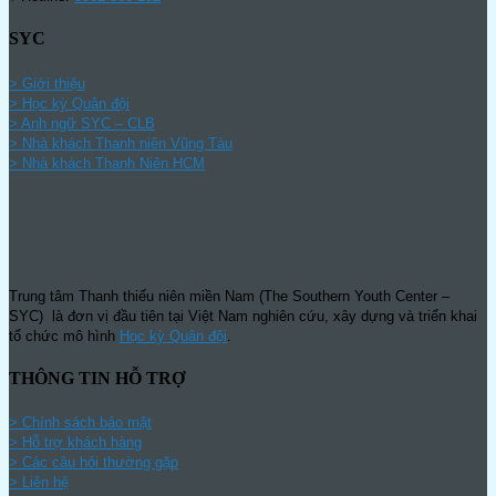
SYC
> Giới thiệu
> Học kỳ Quân đội
>
Anh ngữ SYC – CLB
>
Nhà khách Thanh niên Vũng Tàu
>
Nhà khách Thanh Niên HCM
Trung tâm Thanh thiếu niên miền Nam (The Southern Youth Center –
SYC) là đơn vị đầu tiên tại Việt Nam nghiên cứu, xây dựng và triển khai
tổ chức mô hình
Học kỳ Quân đội
.
THÔNG TIN HỖ TRỢ
>
Chính sách bảo mật
> Hỗ trợ khách hàng
> Các câu hỏi thường gặp
> Liên hệ