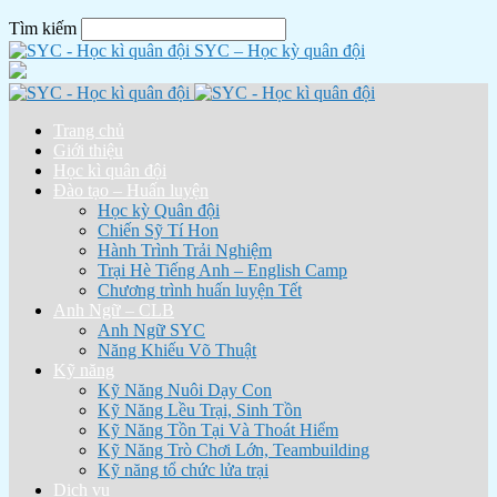
Tìm kiếm
SYC – Học kỳ quân đội
Trang chủ
Giới thiệu
Học kì quân đội
Đào tạo – Huấn luyện
Học kỳ Quân đội
Chiến Sỹ Tí Hon
Hành Trình Trải Nghiệm
Trại Hè Tiếng Anh – English Camp
Chương trình huấn luyện Tết
Anh Ngữ – CLB
Anh Ngữ SYC
Năng Khiếu Võ Thuật
Kỹ năng
Kỹ Năng Nuôi Dạy Con
Kỹ Năng Lều Trại, Sinh Tồn
Kỹ Năng Tồn Tại Và Thoát Hiểm
Kỹ Năng Trò Chơi Lớn, Teambuilding
Kỹ năng tổ chức lửa trại
Dịch vụ