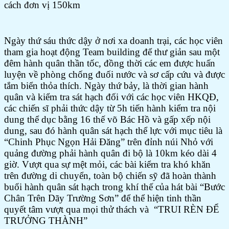
cách đơn vị 150km
Ngày thứ sáu thức dậy ở nơi xa doanh trại, các học viên
tham gia hoạt động Team building để thư giản sau một
đêm hành quân thần tốc, đồng thời các em được huấn
luyện về phòng chống đuối nước và sơ cấp cứu và được
tắm biển thỏa thích. Ngày thứ bảy, là thời gian hành
quân và kiểm tra sát hạch đối với các học viên HKQĐ,
các chiến sĩ phải thức dậy từ 5h tiến hành kiểm tra nội
dung thể dục bằng 16 thế võ Bác Hồ và gấp xếp nội
dung, sau đó hành quân sát hạch thể lực với mục tiêu là
“Chinh Phục Ngọn Hải Đăng” trên đỉnh núi Nhỏ với
quảng đường phải hành quân đi bộ là 10km kéo dài 4
giờ. Vượt qua sự mệt mỏi, các bài kiểm tra khó khăn
trên đường di chuyển, toàn bộ chiến sỹ đã hoàn thành
buổi hành quân sát hạch trong khí thế của hát bài “Bước
Chân Trên Dãy Trường Sơn” để thể hiện tinh thần
quyết tâm vượt qua mọi thử thách và “TRUI RÈN ĐỂ
TRƯỞNG THÀNH”