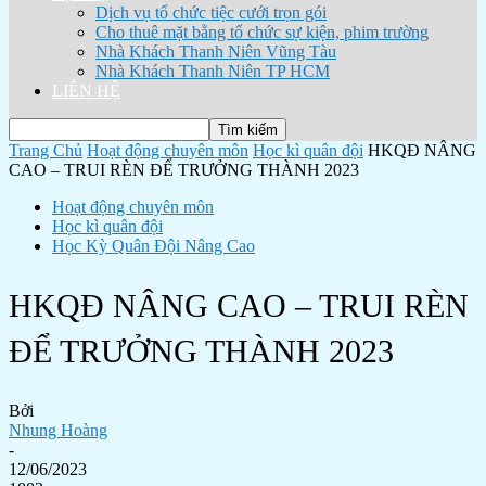
Dịch vụ tổ chức tiệc cưới trọn gói
Cho thuê mặt bằng tổ chức sự kiện, phim trường
Nhà Khách Thanh Niên Vũng Tàu
Nhà Khách Thanh Niên TP HCM
LIÊN HỆ
Trang Chủ
Hoạt động chuyên môn
Học kì quân đội
HKQĐ NÂNG
CAO – TRUI RÈN ĐỂ TRƯỞNG THÀNH 2023
Hoạt động chuyên môn
Học kì quân đội
Học Kỳ Quân Đội Nâng Cao
HKQĐ NÂNG CAO – TRUI RÈN
ĐỂ TRƯỞNG THÀNH 2023
Bởi
Nhung Hoàng
-
12/06/2023