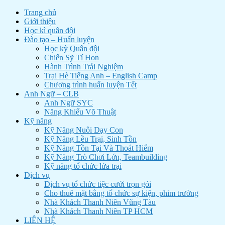
Trang chủ
Giới thiệu
Học kì quân đội
Đào tạo – Huấn luyện
Học kỳ Quân đội
Chiến Sỹ Tí Hon
Hành Trình Trải Nghiệm
Trại Hè Tiếng Anh – English Camp
Chương trình huấn luyện Tết
Anh Ngữ – CLB
Anh Ngữ SYC
Năng Khiếu Võ Thuật
Kỹ năng
Kỹ Năng Nuôi Dạy Con
Kỹ Năng Lều Trại, Sinh Tồn
Kỹ Năng Tồn Tại Và Thoát Hiểm
Kỹ Năng Trò Chơi Lớn, Teambuilding
Kỹ năng tổ chức lửa trại
Dịch vụ
Dịch vụ tổ chức tiệc cưới trọn gói
Cho thuê mặt bằng tổ chức sự kiện, phim trường
Nhà Khách Thanh Niên Vũng Tàu
Nhà Khách Thanh Niên TP HCM
LIÊN HỆ