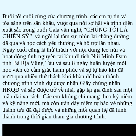
Buổi tối cuối cùng của chương trình, các em tự tin và
tỏa sáng trên sân khấu, vượt qua nỗi sợ hãi và trình diễn
xuất sắc trong buổi Gala văn nghệ “CHÚNG TÔI LÀ
CHIẾN SỸ” và ngồi lại tâm sự, nhìn lại chặng đường
đã qua và học cách yêu thương và hỗ trợ lẫn nhau.
Ngày cuối cũng là thử thách với nội dung leo núi và
hoạt động tình nguyện tại khu di tích Núi Minh Đạm
tỉnh Bà Rịa Vũng Tàu và sau 8 ngày huấn luyện mỗi
học viên có cảm giác hạnh phúc và sự tự hào khi đã
vượt qua nhiều thử thách khó khăn để hoàn thành
chương trình vinh dự được nhận Giấy chứng nhận
HKQĐ và sắp được trở về nhà, gặp lại gia đình sau một
tuần dài xa cách. Các em không chỉ mang theo kỷ niệm
và kỹ năng mới, mà còn tràn đầy niềm tự hào về những
thành tựu đã đạt được và những mối quan hệ đã hình
thành trong thời gian tham gia chương trình.