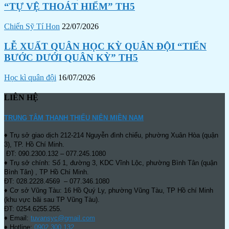
“TỰ VỆ THOÁT HIỂM” TH5
Chiến Sỹ Tí Hon
22/07/2026
LỄ XUẤT QUÂN HỌC KỲ QUÂN ĐỘI “TIẾN
BƯỚC DƯỚI QUÂN KỲ” TH5
Học kì quân đội
16/07/2026
LIÊN HỆ
TRUNG TÂM THANH THIẾU NIÊN MIỀN NAM
♦ Trụ sở giao dịch 212-214 Nguyễn đình chiểu, phường Xuân Hòa (quận
3), TP. Hồ Chí Minh.
ĐT: 090.2300.132 – 077.245.1080
♦ Trụ sở chính: Số 1, đường 3, KDC Vĩnh Lộc, phường Bình Tân (quận
Bình Tân) , TP Hồ Chí Minh.
ĐT: 028.2228.4569 – 077.346.1080
♦ Cơ sở Vũng Tàu: 16 Hồ Quý Ly, phường Vũng Tàu, TP Hồ chí Minh
(khu vực bãi sau TP Vũng Tàu).
ĐT: 0254.6255.255.
♦ Email:
tuvansyc@gmail.com
♦ Hotline:
0902 300 132