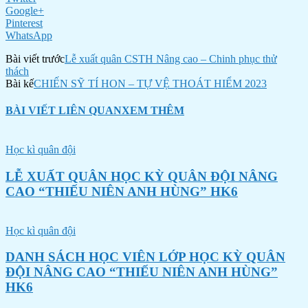
Google+
Pinterest
WhatsApp
Bài viết trước
Lễ xuất quân CSTH Nâng cao – Chinh phục thử
thách
Bài kế
CHIẾN SỸ TÍ HON – TỰ VỆ THOÁT HIỂM 2023
BÀI VIẾT LIÊN QUAN
XEM THÊM
Học kì quân đội
LỄ XUẤT QUÂN HỌC KỲ QUÂN ĐỘI NÂNG
CAO “THIẾU NIÊN ANH HÙNG” HK6
Học kì quân đội
DANH SÁCH HỌC VIÊN LỚP HỌC KỲ QUÂN
ĐỘI NÂNG CAO “THIẾU NIÊN ANH HÙNG”
HK6