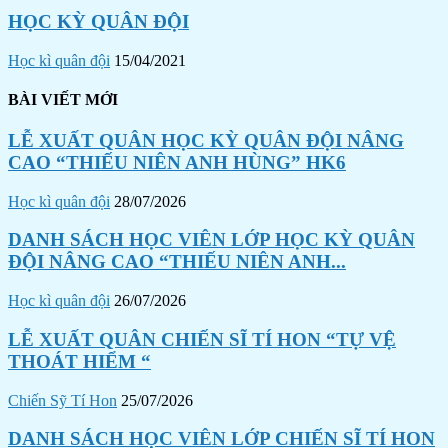
HỌC KỲ QUÂN ĐỘI
Học kì quân đội
15/04/2021
BÀI VIẾT MỚI
LỄ XUẤT QUÂN HỌC KỲ QUÂN ĐỘI NÂNG
CAO “THIẾU NIÊN ANH HÙNG” HK6
Học kì quân đội
28/07/2026
DANH SÁCH HỌC VIÊN LỚP HỌC KỲ QUÂN
ĐỘI NÂNG CAO “THIẾU NIÊN ANH...
Học kì quân đội
26/07/2026
LỄ XUẤT QUÂN CHIẾN SĨ TÍ HON “TỰ VỆ
THOÁT HIỂM “
Chiến Sỹ Tí Hon
25/07/2026
DANH SÁCH HỌC VIÊN LỚP CHIẾN SĨ TÍ HON