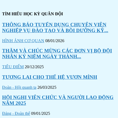
TÌM HIỂU HỌC KỲ QUÂN ĐỘI
THÔNG BÁO TUYỂN DỤNG CHUYÊN VIÊN
NGHIỆP VỤ ĐÀO TẠO VÀ BỒI DƯỠNG KỸ...
HÌNH ẢNH CƠ QUAN
08/01/2026
THĂM VÀ CHÚC MỪNG CÁC ĐƠN VỊ BỘ ĐỘI
NHÂN KỶ NIỆM NGÀY THÀNH...
TIÊU ĐIỂM
20/12/2025
TƯƠNG LAI CHO THẾ HỆ VƯƠN MÌNH
Đoàn - Hội quanh ta
26/03/2025
HỘI NGHỊ VIÊN CHỨC VÀ NGƯỜI LAO ĐỘNG
NĂM 2025
Đảng - Đoàn thể
09/01/2025