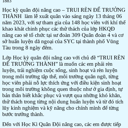
1883
Học kỳ quân đội nâng cao – TRUI RÈN ĐỂ TRƯỞNG
THÀNH làm lễ xuất quân vào sáng ngày 13 tháng 06
năm 2023, với sự tham gia của 148 học viên với khí thế
khao khát chinh phục các thử thách của lớp HKQĐ
nâng cao sẽ tổ chức tại sư đoàn 309 Quân đoàn 4 và cơ
sở huấn luyện dã ngoại của SYC tại thành phố Vũng
Tàu trong 8 ngày đêm.
Lớp Học kỳ quân đội nâng cao với chủ đề “TRUI RÈN
ĐỂ TRƯỞNG THÀNH” là muốn các em phải rèn
luyện, trải nghiệm cuộc sống, sinh hoạt và rèn luyện
trong môi trường tập thể, môi trường quân ngũ, từng
học viên phải nỗ lực thích ứng với điều kiện sinh hoạt
trong môi trường không quen thuộc như ở gia định, tự
bản thân biết khắc phục và vượt qua những khó khăn,
thử thách trong từng nội dung huấn luyện và từ đó tích
lũy kinh nghiệm và kỹ năng cho chính mình để từng
bước trưởng thành.
Đến với Học Kì Quân Đội nâng cao, các em được tiếp