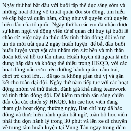
Ngày thứ hai bắt đầu với buổi tập thể dục sáng sớm và
những hoạt động võ thuật quân đội sôi động, tìm hiểu
về cấp bậc và quân hàm, cũng như về quyền chủ quyền
biển đảo của tổ quốc. Ngày thứ ba các em đã nhận được
sự khen ngợi và động viên từ sĩ quan chỉ huy tại buổi lễ
chào cờ việc này đã thúc đẩy tinh thần đồng đội và tự
tin dù mới trải qua 2 ngày huấn luyện để bắt đầu buổi
huấn luyện vượt vật cản nhằm rèn sức bền và tnh thần
đoàn kết và hỗ trợ lẫn nhau. Huấn luyện dã ngoại là nội
dung hấp dẫn và không thể thiếu trong HKQĐ, với các
hoạt động nấu cơm trên đường hành quân, cắm trại,
chơi trò chơi lớn… đã tạo ra không gian thú vị và gắn
kết cho toàn đại đội. Ngày thứ năm tiếp tục với các hoạt
động nhóm và thử thách, đánh giá khả năng teamwork
và tinh thần đồng đội. Để kiểm tra tính sẵn sàng chiến
đấu của các chiến sỹ HKQĐ, khi các học viên đang
tham gia hoạt động thường ngày, Ban chỉ huy đã báo
động và thực hiện hành quân bất ngờ, toàn bộ học viên
phải thu dọn hành lý trong 30 phút và lên xe di chuyển
về trung tâm huấn luyện tại Vũng Tàu ngay trong đêm