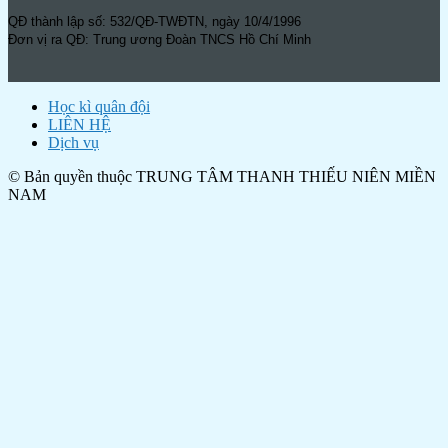
QĐ thành lập số: 532/QĐ-TWĐTN, ngày 10/4/1996
Đơn vị ra QĐ: Trung ương Đoàn TNCS Hồ Chí Minh
Học kì quân đội
LIÊN HỆ
Dịch vụ
© Bản quyền thuộc TRUNG TÂM THANH THIẾU NIÊN MIỀN
NAM