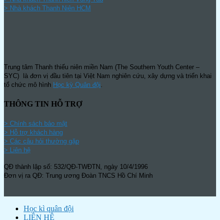
>
Nhà khách Thanh Niên HCM
Trung tâm Thanh thiếu niên miền Nam (The Southern Youth Center –
SYC) là đơn vị đầu tiên tại Việt Nam nghiên cứu, xây dựng và triển khai
tổ chức mô hình
Học kỳ Quân đội
.
THÔNG TIN HỖ TRỢ
>
Chính sách bảo mật
> Hỗ trợ khách hàng
> Các câu hỏi thường gặp
> Liên hệ
QĐ thành lập số: 532/QĐ-TWĐTN, ngày 10/4/1996
Đơn vị ra QĐ: Trung ương Đoàn TNCS Hồ Chí Minh
Học kì quân đội
LIÊN HỆ