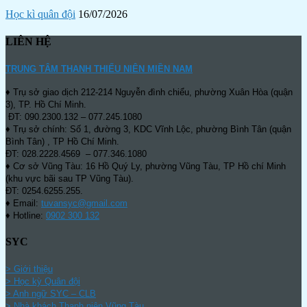
Học kì quân đội
16/07/2026
LIÊN HỆ
TRUNG TÂM THANH THIẾU NIÊN MIỀN NAM
♦ Trụ sở giao dịch 212-214 Nguyễn đình chiểu, phường Xuân Hòa (quận
3), TP. Hồ Chí Minh.
ĐT: 090.2300.132 – 077.245.1080
♦ Trụ sở chính: Số 1, đường 3, KDC Vĩnh Lộc, phường Bình Tân (quận
Bình Tân) , TP Hồ Chí Minh.
ĐT: 028.2228.4569 – 077.346.1080
♦ Cơ sở Vũng Tàu: 16 Hồ Quý Ly, phường Vũng Tàu, TP Hồ chí Minh
(khu vực bãi sau TP Vũng Tàu).
ĐT: 0254.6255.255.
♦ Email:
tuvansyc@gmail.com
♦ Hotline:
0902 300 132
SYC
> Giới thiệu
> Học kỳ Quân đội
>
Anh ngữ SYC – CLB
>
Nhà khách Thanh niên Vũng Tàu