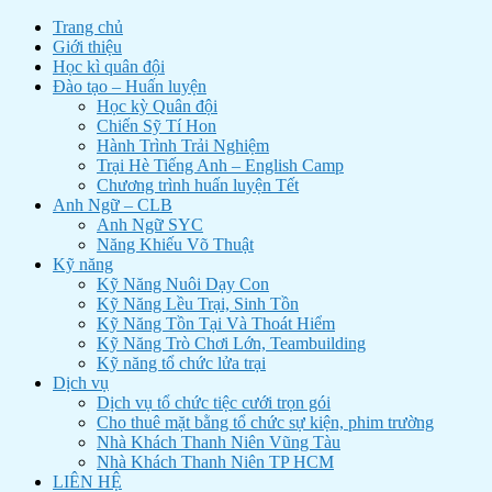
Trang chủ
Giới thiệu
Học kì quân đội
Đào tạo – Huấn luyện
Học kỳ Quân đội
Chiến Sỹ Tí Hon
Hành Trình Trải Nghiệm
Trại Hè Tiếng Anh – English Camp
Chương trình huấn luyện Tết
Anh Ngữ – CLB
Anh Ngữ SYC
Năng Khiếu Võ Thuật
Kỹ năng
Kỹ Năng Nuôi Dạy Con
Kỹ Năng Lều Trại, Sinh Tồn
Kỹ Năng Tồn Tại Và Thoát Hiểm
Kỹ Năng Trò Chơi Lớn, Teambuilding
Kỹ năng tổ chức lửa trại
Dịch vụ
Dịch vụ tổ chức tiệc cưới trọn gói
Cho thuê mặt bằng tổ chức sự kiện, phim trường
Nhà Khách Thanh Niên Vũng Tàu
Nhà Khách Thanh Niên TP HCM
LIÊN HỆ