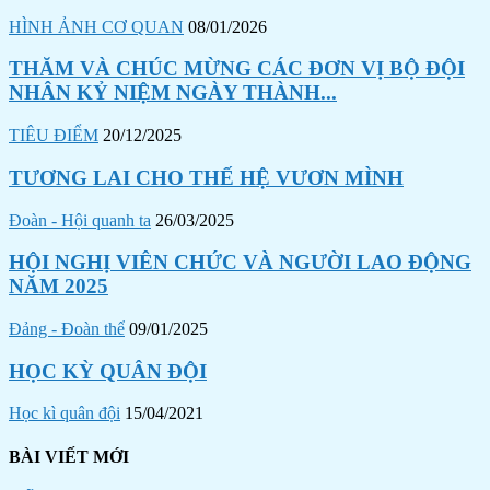
HÌNH ẢNH CƠ QUAN
08/01/2026
THĂM VÀ CHÚC MỪNG CÁC ĐƠN VỊ BỘ ĐỘI
NHÂN KỶ NIỆM NGÀY THÀNH...
TIÊU ĐIỂM
20/12/2025
TƯƠNG LAI CHO THẾ HỆ VƯƠN MÌNH
Đoàn - Hội quanh ta
26/03/2025
HỘI NGHỊ VIÊN CHỨC VÀ NGƯỜI LAO ĐỘNG
NĂM 2025
Đảng - Đoàn thể
09/01/2025
HỌC KỲ QUÂN ĐỘI
Học kì quân đội
15/04/2021
BÀI VIẾT MỚI