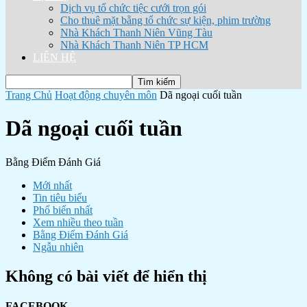
Dịch vụ tổ chức tiệc cưới trọn gói
Cho thuê mặt bằng tổ chức sự kiện, phim trường
Nhà Khách Thanh Niên Vũng Tàu
Nhà Khách Thanh Niên TP HCM
LIÊN HỆ
Trang Chủ
Hoạt động chuyên môn
Dã ngoại cuối tuần
Dã ngoại cuối tuần
Bằng Điểm Đánh Giá
Mới nhất
Tin tiêu biểu
Phổ biến nhất
Xem nhiều theo tuần
Bằng Điểm Đánh Giá
Ngẫu nhiên
Không có bài viết để hiển thị
FACEBOOK