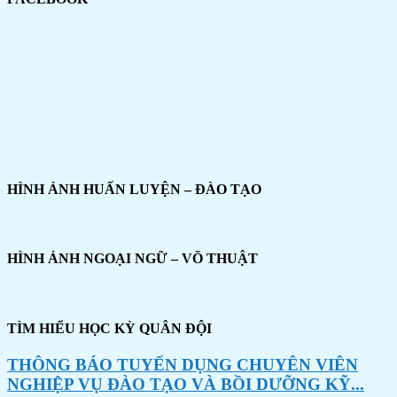
HÌNH ẢNH HUẤN LUYỆN – ĐÀO TẠO
HÌNH ẢNH NGOẠI NGỮ – VÕ THUẬT
TÌM HIỂU HỌC KỲ QUÂN ĐỘI
THÔNG BÁO TUYỂN DỤNG CHUYÊN VIÊN
NGHIỆP VỤ ĐÀO TẠO VÀ BỒI DƯỠNG KỸ...