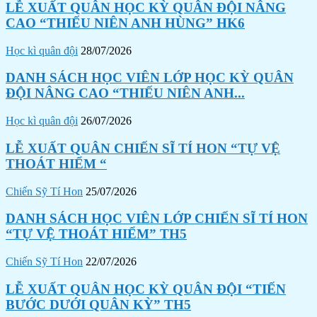
LỄ XUẤT QUÂN HỌC KỲ QUÂN ĐỘI NÂNG
CAO “THIẾU NIÊN ANH HÙNG” HK6
Học kì quân đội
28/07/2026
DANH SÁCH HỌC VIÊN LỚP HỌC KỲ QUÂN
ĐỘI NÂNG CAO “THIẾU NIÊN ANH...
Học kì quân đội
26/07/2026
LỄ XUẤT QUÂN CHIẾN SĨ TÍ HON “TỰ VỆ
THOÁT HIỂM “
Chiến Sỹ Tí Hon
25/07/2026
DANH SÁCH HỌC VIÊN LỚP CHIẾN SĨ TÍ HON
“TỰ VỆ THOÁT HIỂM” TH5
Chiến Sỹ Tí Hon
22/07/2026
LỄ XUẤT QUÂN HỌC KỲ QUÂN ĐỘI “TIẾN
BƯỚC DƯỚI QUÂN KỲ” TH5