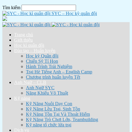
Tìm kiếm
SYC – Học kỳ quân đội
Trang chủ
Giới thiệu
Học kì quân đội
Đào tạo – Huấn luyện
Học kỳ Quân đội
Chiến Sỹ Tí Hon
Hành Trình Trải Nghiệm
Trại Hè Tiếng Anh – English Camp
Chương trình huấn luyện Tết
Anh Ngữ – CLB
Anh Ngữ SYC
Năng Khiếu Võ Thuật
Kỹ năng
Kỹ Năng Nuôi Dạy Con
Kỹ Năng Lều Trại, Sinh Tồn
Kỹ Năng Tồn Tại Và Thoát Hiểm
Kỹ Năng Trò Chơi Lớn, Teambuilding
Kỹ năng tổ chức lửa trại
Dịch vụ