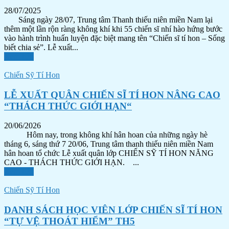
28/07/2025
Sáng ngày 28/07, Trung tâm Thanh thiếu niên miền Nam lại
thêm một lần rộn ràng không khí khi 55 chiến sĩ nhí hào hứng bước
vào hành trình huấn luyện đặc biệt mang tên “Chiến sĩ tí hon – Sống
biết chia sẻ”. Lễ xuất...
Xem tiếp
Chiến Sỹ Tí Hon
LỄ XUẤT QUÂN CHIẾN SĨ TÍ HON NÂNG CAO
“THÁCH THỨC GIỚI HẠN“
20/06/2026
Hôm nay, trong không khí hân hoan của những ngày hè
tháng 6, sáng thứ 7 20/06, Trung tâm thanh thiếu niên miền Nam
hân hoan tổ chức Lễ xuất quân lớp CHIẾN SỸ TÍ HON NĂNG
CAO - THÁCH THỨC GIỚI HẠN. ...
Xem tiếp
Chiến Sỹ Tí Hon
DANH SÁCH HỌC VIÊN LỚP CHIẾN SĨ TÍ HON
“TỰ VỆ THOÁT HIỂM” TH5