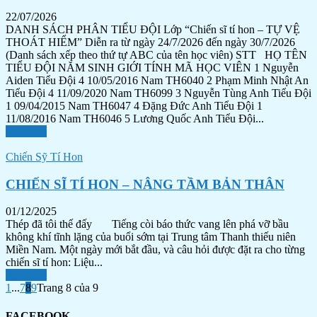
22/07/2026
DANH SÁCH PHÂN TIỂU ĐỘI Lớp “Chiến sĩ tí hon – TỰ VỆ
THOÁT HIỂM” Diễn ra từ ngày 24/7/2026 đến ngày 30/7/2026
(Danh sách xếp theo thứ tự ABC của tên học viên) STT HỌ TÊN
TIỂU ĐỘI NĂM SINH GIỚI TÍNH MÃ HỌC VIÊN 1 Nguyễn
Aiden Tiểu Đội 4 10/05/2016 Nam TH6040 2 Phạm Minh Nhật An
Tiểu Đội 4 11/09/2020 Nam TH6099 3 Nguyễn Tùng Anh Tiểu Đội
1 09/04/2015 Nam TH6047 4 Đặng Đức Anh Tiểu Đội 1
11/08/2016 Nam TH6046 5 Lương Quốc Anh Tiểu Đội...
Xem tiếp
Chiến Sỹ Tí Hon
CHIẾN SĨ TÍ HON – NÂNG TẦM BẢN THÂN
01/12/2025
Thép đã tôi thế đấy Tiếng còi báo thức vang lên phá vỡ bầu
không khí tĩnh lặng của buổi sớm tại Trung tâm Thanh thiếu niên
Miền Nam. Một ngày mới bắt đầu, và câu hỏi được đặt ra cho từng
chiến sĩ tí hon: Liệu...
Xem tiếp
1
...
7
8
9
Trang 8 của 9
FACEBOOK