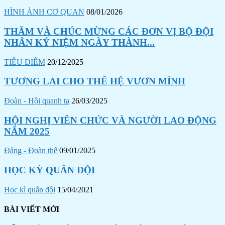
HÌNH ẢNH CƠ QUAN
08/01/2026
THĂM VÀ CHÚC MỪNG CÁC ĐƠN VỊ BỘ ĐỘI
NHÂN KỶ NIỆM NGÀY THÀNH...
TIÊU ĐIỂM
20/12/2025
TƯƠNG LAI CHO THẾ HỆ VƯƠN MÌNH
Đoàn - Hội quanh ta
26/03/2025
HỘI NGHỊ VIÊN CHỨC VÀ NGƯỜI LAO ĐỘNG
NĂM 2025
Đảng - Đoàn thể
09/01/2025
HỌC KỲ QUÂN ĐỘI
Học kì quân đội
15/04/2021
BÀI VIẾT MỚI