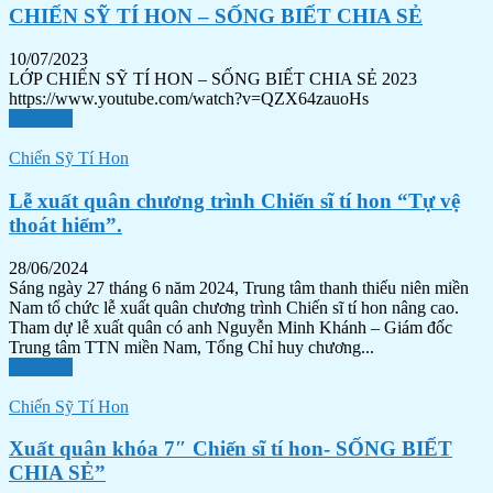
CHIẾN SỸ TÍ HON – SỐNG BIẾT CHIA SẺ
10/07/2023
LỚP CHIẾN SỸ TÍ HON – SỐNG BIẾT CHIA SẺ 2023
https://www.youtube.com/watch?v=QZX64zauoHs
Xem tiếp
Chiến Sỹ Tí Hon
Lễ xuất quân chương trình Chiến sĩ tí hon “Tự vệ
thoát hiểm”.
28/06/2024
Sáng ngày 27 tháng 6 năm 2024, Trung tâm thanh thiếu niên miền
Nam tổ chức lễ xuất quân chương trình Chiến sĩ tí hon nâng cao.
Tham dự lễ xuất quân có anh Nguyễn Minh Khánh – Giám đốc
Trung tâm TTN miền Nam, Tổng Chỉ huy chương...
Xem tiếp
Chiến Sỹ Tí Hon
Xuất quân khóa 7″ Chiến sĩ tí hon- SỐNG BIẾT
CHIA SẺ”