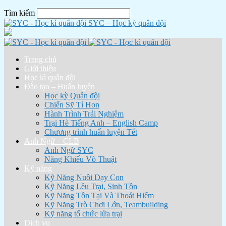
Tìm kiếm
SYC – Học kỳ quân đội
Trang chủ
Giới thiệu
Học kì quân đội
Đào tạo – Huấn luyện
Học kỳ Quân đội
Chiến Sỹ Tí Hon
Hành Trình Trải Nghiệm
Trại Hè Tiếng Anh – English Camp
Chương trình huấn luyện Tết
Anh Ngữ – CLB
Anh Ngữ SYC
Năng Khiếu Võ Thuật
Kỹ năng
Kỹ Năng Nuôi Dạy Con
Kỹ Năng Lều Trại, Sinh Tồn
Kỹ Năng Tồn Tại Và Thoát Hiểm
Kỹ Năng Trò Chơi Lớn, Teambuilding
Kỹ năng tổ chức lửa trại
Dịch vụ