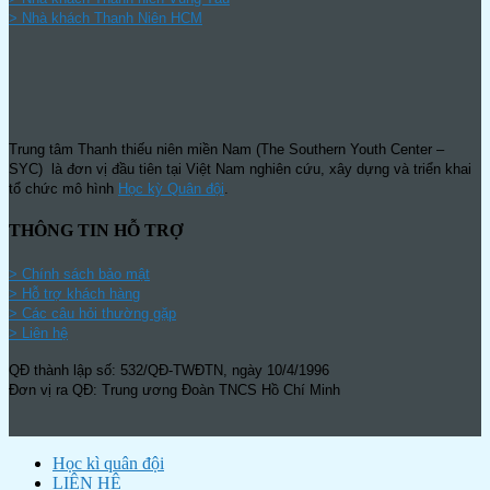
>
Nhà khách Thanh Niên HCM
Trung tâm Thanh thiếu niên miền Nam (The Southern Youth Center –
SYC) là đơn vị đầu tiên tại Việt Nam nghiên cứu, xây dựng và triển khai
tổ chức mô hình
Học kỳ Quân đội
.
THÔNG TIN HỖ TRỢ
>
Chính sách bảo mật
> Hỗ trợ khách hàng
> Các câu hỏi thường gặp
> Liên hệ
QĐ thành lập số: 532/QĐ-TWĐTN, ngày 10/4/1996
Đơn vị ra QĐ: Trung ương Đoàn TNCS Hồ Chí Minh
Học kì quân đội
LIÊN HỆ