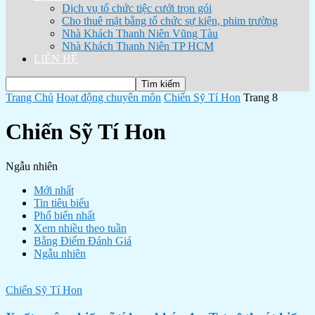
Dịch vụ tổ chức tiệc cưới trọn gói
Cho thuê mặt bằng tổ chức sự kiện, phim trường
Nhà Khách Thanh Niên Vũng Tàu
Nhà Khách Thanh Niên TP HCM
LIÊN HỆ
Trang Chủ
Hoạt động chuyên môn
Chiến Sỹ Tí Hon
Trang 8
Chiến Sỹ Tí Hon
Ngẫu nhiên
Mới nhất
Tin tiêu biểu
Phổ biến nhất
Xem nhiều theo tuần
Bằng Điểm Đánh Giá
Ngẫu nhiên
Chiến Sỹ Tí Hon