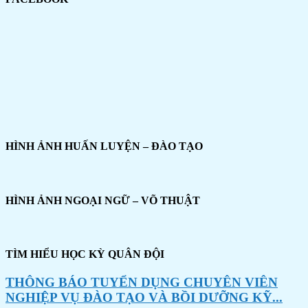
HÌNH ẢNH HUẤN LUYỆN – ĐÀO TẠO
HÌNH ẢNH NGOẠI NGỮ – VÕ THUẬT
TÌM HIỂU HỌC KỲ QUÂN ĐỘI
THÔNG BÁO TUYỂN DỤNG CHUYÊN VIÊN
NGHIỆP VỤ ĐÀO TẠO VÀ BỒI DƯỠNG KỸ...