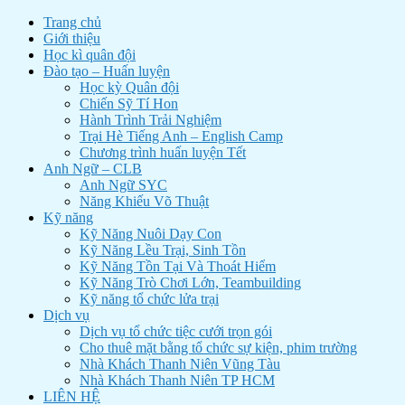
Trang chủ
Giới thiệu
Học kì quân đội
Đào tạo – Huấn luyện
Học kỳ Quân đội
Chiến Sỹ Tí Hon
Hành Trình Trải Nghiệm
Trại Hè Tiếng Anh – English Camp
Chương trình huấn luyện Tết
Anh Ngữ – CLB
Anh Ngữ SYC
Năng Khiếu Võ Thuật
Kỹ năng
Kỹ Năng Nuôi Dạy Con
Kỹ Năng Lều Trại, Sinh Tồn
Kỹ Năng Tồn Tại Và Thoát Hiểm
Kỹ Năng Trò Chơi Lớn, Teambuilding
Kỹ năng tổ chức lửa trại
Dịch vụ
Dịch vụ tổ chức tiệc cưới trọn gói
Cho thuê mặt bằng tổ chức sự kiện, phim trường
Nhà Khách Thanh Niên Vũng Tàu
Nhà Khách Thanh Niên TP HCM
LIÊN HỆ