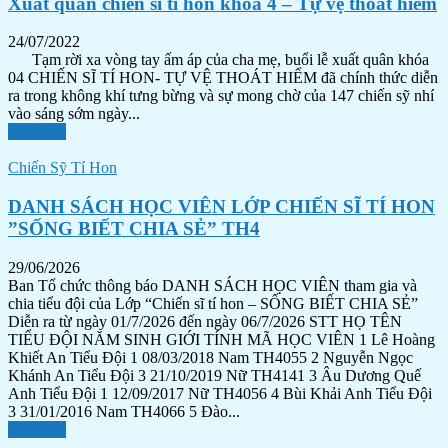
Xuất quân chiến sĩ tí hon khóa 4 – Tự vệ thoát hiểm
24/07/2022
Tạm rời xa vòng tay ấm áp của cha mẹ, buổi lễ xuất quân khóa
04 CHIẾN SĨ TÍ HON- TỰ VỆ THOÁT HIỂM đã chính thức diễn
ra trong không khí tưng bừng và sự mong chờ của 147 chiến sỹ nhí
vào sáng sớm ngày...
Xem tiếp
Chiến Sỹ Tí Hon
DANH SÁCH HỌC VIÊN LỚP CHIẾN SĨ TÍ HON
”SỐNG BIẾT CHIA SẺ” TH4
29/06/2026
Ban Tổ chức thông báo DANH SÁCH HỌC VIÊN tham gia và
chia tiểu đội của Lớp “Chiến sĩ tí hon – SỐNG BIẾT CHIA SẺ”
Diễn ra từ ngày 01/7/2026 đến ngày 06/7/2026 STT HỌ TÊN
TIỂU ĐỘI NĂM SINH GIỚI TÍNH MÃ HỌC VIÊN 1 Lê Hoàng
Khiết An Tiểu Đội 1 08/03/2018 Nam TH4055 2 Nguyễn Ngọc
Khánh An Tiểu Đội 3 21/10/2019 Nữ TH4141 3 Âu Dương Quế
Anh Tiểu Đội 1 12/09/2017 Nữ TH4056 4 Bùi Khải Anh Tiểu Đội
3 31/01/2016 Nam TH4066 5 Đào...
Xem tiếp