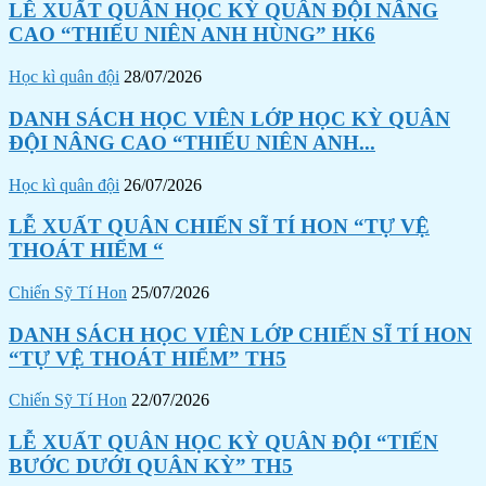
LỄ XUẤT QUÂN HỌC KỲ QUÂN ĐỘI NÂNG
CAO “THIẾU NIÊN ANH HÙNG” HK6
Học kì quân đội
28/07/2026
DANH SÁCH HỌC VIÊN LỚP HỌC KỲ QUÂN
ĐỘI NÂNG CAO “THIẾU NIÊN ANH...
Học kì quân đội
26/07/2026
LỄ XUẤT QUÂN CHIẾN SĨ TÍ HON “TỰ VỆ
THOÁT HIỂM “
Chiến Sỹ Tí Hon
25/07/2026
DANH SÁCH HỌC VIÊN LỚP CHIẾN SĨ TÍ HON
“TỰ VỆ THOÁT HIỂM” TH5
Chiến Sỹ Tí Hon
22/07/2026
LỄ XUẤT QUÂN HỌC KỲ QUÂN ĐỘI “TIẾN
BƯỚC DƯỚI QUÂN KỲ” TH5