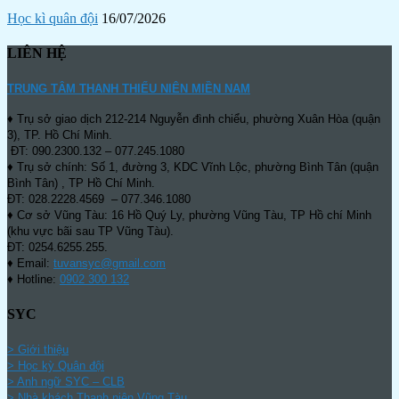
Học kì quân đội
16/07/2026
LIÊN HỆ
TRUNG TÂM THANH THIẾU NIÊN MIỀN NAM
♦ Trụ sở giao dịch 212-214 Nguyễn đình chiểu, phường Xuân Hòa (quận
3), TP. Hồ Chí Minh.
ĐT: 090.2300.132 – 077.245.1080
♦ Trụ sở chính: Số 1, đường 3, KDC Vĩnh Lộc, phường Bình Tân (quận
Bình Tân) , TP Hồ Chí Minh.
ĐT: 028.2228.4569 – 077.346.1080
♦ Cơ sở Vũng Tàu: 16 Hồ Quý Ly, phường Vũng Tàu, TP Hồ chí Minh
(khu vực bãi sau TP Vũng Tàu).
ĐT: 0254.6255.255.
♦ Email:
tuvansyc@gmail.com
♦ Hotline:
0902 300 132
SYC
> Giới thiệu
> Học kỳ Quân đội
>
Anh ngữ SYC – CLB
>
Nhà khách Thanh niên Vũng Tàu