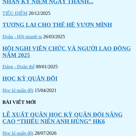
NHÂN KỶ NIỆM NGÀY THÀNH...
TIÊU ĐIỂM
20/12/2025
TƯƠNG LAI CHO THẾ HỆ VƯƠN MÌNH
Đoàn - Hội quanh ta
26/03/2025
HỘI NGHỊ VIÊN CHỨC VÀ NGƯỜI LAO ĐỘNG
NĂM 2025
Đảng - Đoàn thể
09/01/2025
HỌC KỲ QUÂN ĐỘI
Học kì quân đội
15/04/2021
BÀI VIẾT MỚI
LỄ XUẤT QUÂN HỌC KỲ QUÂN ĐỘI NÂNG
CAO “THIẾU NIÊN ANH HÙNG” HK6
Học kì quân đội
28/07/2026