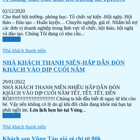
02/12/2020
Cho thuê hội trường- phòng học- Tổ chức sự kiện -Hội nghị- Hội
thảo – Đào tạo – Huấn luyện… Chuyên nghiệp, giá rẻ. Nhằm hỗ trợ
các đơn vị doanh nghiệp trong lĩnh vực tổ chức, hội thảo, hội nghị
và đào tạo. Chúng Tôi đang có nhu cầu...
Xem tiếp
Nhà khách thanh niên
NHÀ KHÁCH THANH NIÊN-HẤP DẪN ĐÓN
KHÁCH VÀO DỊP CUỐI NĂM
29/01/2022
NHÀ KHÁCH THANH NIÊN-NHIỀU HẤP DẪN ĐÓN
KHÁCH VÀO DỊP CUỐI NĂM TẾT, TẾT, TẾT, ĐẾN
RỒI!!!!!!!!!!!!!!!!!!!!!!!!!!!! Chúng ta bắt đầu biết đi ngay từ khi còn
bé. Vậy nên không có lý do gì khi đôi chân đang khỏe mà bạn lại
phải ngồi im. 𝐋𝐞̂𝐧 𝐥𝐢̣𝐜𝐡 𝐡𝐞̣𝐧 𝐡𝐨̀ 𝐭𝐚̣𝐢 𝐕𝐮̃𝐧𝐠...
Xem tiếp
Nhà khách thanh niên
Khách sạn Vũng Tàu giá rẻ chỉ từ 80k