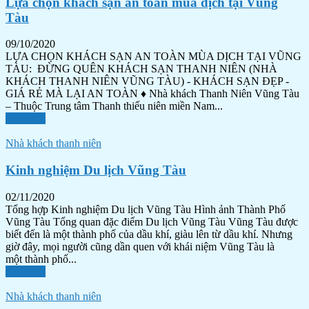
Lựa chọn khách sạn an toàn mùa dịch tại Vũng
Tàu
09/10/2020
LỰA CHỌN KHÁCH SẠN AN TOÀN MÙA DỊCH TẠI VŨNG
TÀU: ĐỪNG QUÊN KHÁCH SẠN THANH NIÊN (NHÀ
KHÁCH THANH NIÊN VŨNG TÀU) - KHÁCH SẠN ĐẸP -
GIÁ RẺ MÀ LẠI AN TOÀN ♦ Nhà khách Thanh Niên Vũng Tàu
– Thuộc Trung tâm Thanh thiếu niên miền Nam...
Xem tiếp
Nhà khách thanh niên
Kinh nghiệm Du lịch Vũng Tàu
02/11/2020
Tổng hợp Kinh nghiệm Du lịch Vũng Tàu Hình ảnh Thành Phố
Vũng Tàu Tổng quan đặc điểm Du lịch Vũng Tàu Vũng Tàu được
biết đến là một thành phố của dầu khí, giàu lên từ dầu khí. Nhưng
giờ đây, mọi người cũng dần quen với khái niệm Vũng Tàu là
một thành phố...
Xem tiếp
Nhà khách thanh niên