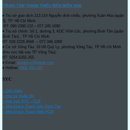
TRUNG TÂM THANH THIẾU NIÊN MIỀN NAM
♦ Trụ sở giao dịch 212-214 Nguyễn đình chiểu, phường Xuân Hòa (quận
3), TP. Hồ Chí Minh.
ĐT: 090.2300.132 – 077.245.1080
♦ Trụ sở chính: Số 1, đường 3, KDC Vĩnh Lộc, phường Bình Tân (quận
Bình Tân) , TP Hồ Chí Minh.
ĐT: 028.2228.4569 – 077.346.1080
♦ Cơ sở Vũng Tàu: 16 Hồ Quý Ly, phường Vũng Tàu, TP Hồ chí Minh
(khu vực bãi sau TP Vũng Tàu).
ĐT: 0254.6255.255.
♦ Email:
tuvansyc@gmail.com
♦ Hotline:
0902 300 132
SYC
> Giới thiệu
> Học kỳ Quân đội
>
Anh ngữ SYC – CLB
>
Nhà khách Thanh niên Vũng Tàu
>
Nhà khách Thanh Niên HCM