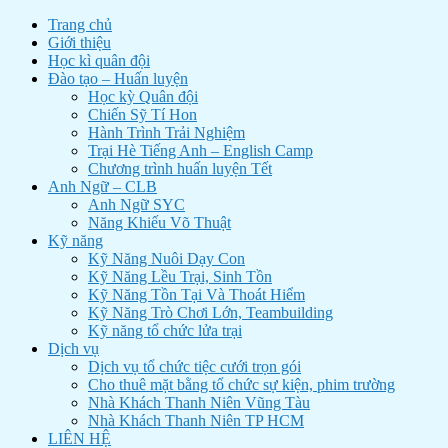
Trang chủ
Giới thiệu
Học kì quân đội
Đào tạo – Huấn luyện
Học kỳ Quân đội
Chiến Sỹ Tí Hon
Hành Trình Trải Nghiệm
Trại Hè Tiếng Anh – English Camp
Chương trình huấn luyện Tết
Anh Ngữ – CLB
Anh Ngữ SYC
Năng Khiếu Võ Thuật
Kỹ năng
Kỹ Năng Nuôi Dạy Con
Kỹ Năng Lều Trại, Sinh Tồn
Kỹ Năng Tồn Tại Và Thoát Hiểm
Kỹ Năng Trò Chơi Lớn, Teambuilding
Kỹ năng tổ chức lửa trại
Dịch vụ
Dịch vụ tổ chức tiệc cưới trọn gói
Cho thuê mặt bằng tổ chức sự kiện, phim trường
Nhà Khách Thanh Niên Vũng Tàu
Nhà Khách Thanh Niên TP HCM
LIÊN HỆ