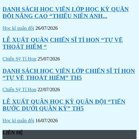
DANH SÁCH HỌC VIÊN LỚP HỌC KỲ QUÂN
ĐỘI NÂNG CAO “THIẾU NIÊN ANH...
Học kì quân đội
26/07/2026
LỄ XUẤT QUÂN CHIẾN SĨ TÍ HON “TỰ VỆ
THOÁT HIỂM “
Chiến Sỹ Tí Hon
25/07/2026
DANH SÁCH HỌC VIÊN LỚP CHIẾN SĨ TÍ HON
“TỰ VỆ THOÁT HIỂM” TH5
Chiến Sỹ Tí Hon
22/07/2026
LỄ XUẤT QUÂN HỌC KỲ QUÂN ĐỘI “TIẾN
BƯỚC DƯỚI QUÂN KỲ” TH5
Học kì quân đội
16/07/2026
LIÊN HỆ