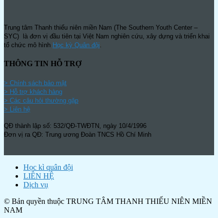
Trung tâm Thanh thiếu niên miền Nam (The Southern Youth Center –
SYC) là đơn vị đầu tiên tại Việt Nam nghiên cứu, xây dựng và triển khai
tổ chức mô hình
Học kỳ Quân đội
.
THÔNG TIN HỖ TRỢ
>
Chính sách bảo mật
> Hỗ trợ khách hàng
> Các câu hỏi thường gặp
> Liên hệ
QĐ thành lập số: 532/QĐ-TWĐTN, ngày 10/4/1996
Đơn vị ra QĐ: Trung ương Đoàn TNCS Hồ Chí Minh
Học kì quân đội
LIÊN HỆ
Dịch vụ
© Bản quyền thuộc TRUNG TÂM THANH THIẾU NIÊN MIỀN
NAM