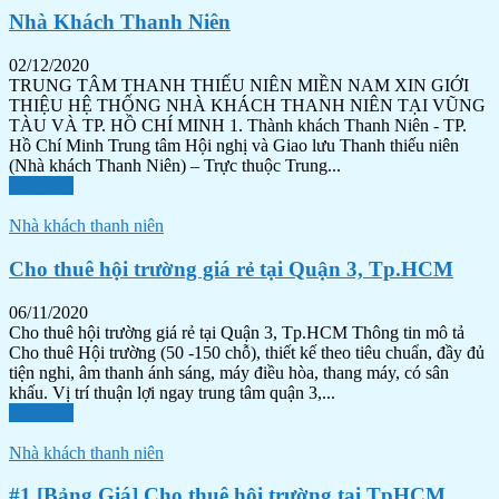
Nhà Khách Thanh Niên
02/12/2020
TRUNG TÂM THANH THIẾU NIÊN MIỀN NAM XIN GIỚI
THIỆU HỆ THỐNG NHÀ KHÁCH THANH NIÊN TẠI VŨNG
TÀU VÀ TP. HỒ CHÍ MINH 1. Thành khách Thanh Niên - TP.
Hồ Chí Minh Trung tâm Hội nghị và Giao lưu Thanh thiếu niên
(Nhà khách Thanh Niên) – Trực thuộc Trung...
Xem tiếp
Nhà khách thanh niên
Cho thuê hội trường giá rẻ tại Quận 3, Tp.HCM
06/11/2020
Cho thuê hội trường giá rẻ tại Quận 3, Tp.HCM Thông tin mô tả
Cho thuê Hội trường (50 -150 chỗ), thiết kế theo tiêu chuẩn, đầy đủ
tiện nghi, âm thanh ánh sáng, máy điều hòa, thang máy, có sân
khấu. Vị trí thuận lợi ngay trung tâm quận 3,...
Xem tiếp
Nhà khách thanh niên
#1 [Bảng Giá] Cho thuê hội trường tại TpHCM