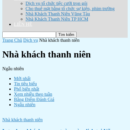
Dịch vụ tổ chức tiệc cưới trọn gói
Cho thuê mặt bằng tổ chức sự kiện, phim trường
Nhà Khách Thanh Niên Vũng Tàu
Nhà Khách Thanh Niên TP HCM
LIÊN HỆ
Trang Chủ
Dịch vụ
Nhà khách thanh niên
Nhà khách thanh niên
Ngẫu nhiên
Mới nhất
Tin tiêu biểu
Phổ biến nhất
Xem nhiều theo tuần
Bằng Điểm Đánh Giá
Ngẫu nhiên
Nhà khách thanh niên