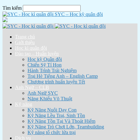
Tìm kiếm
SYC – Học kỳ quân đội
Trang chủ
Giới thiệu
Học kì quân đội
Đào tạo – Huấn luyện
Học kỳ Quân đội
Chiến Sỹ Tí Hon
Hành Trình Trải Nghiệm
Trại Hè Tiếng Anh – English Camp
Chương trình huấn luyện Tết
Anh Ngữ – CLB
Anh Ngữ SYC
Năng Khiếu Võ Thuật
Kỹ năng
Kỹ Năng Nuôi Dạy Con
Kỹ Năng Lều Trại, Sinh Tồn
Kỹ Năng Tồn Tại Và Thoát Hiểm
Kỹ Năng Trò Chơi Lớn, Teambuilding
Kỹ năng tổ chức lửa trại
Dịch vụ