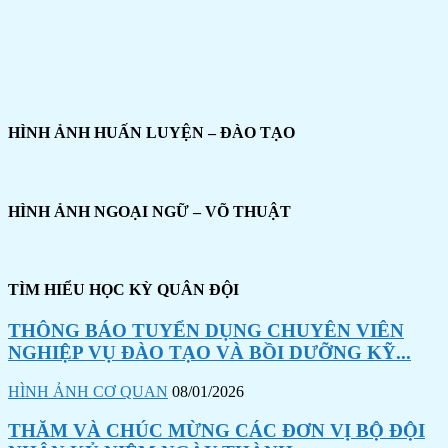
HÌNH ẢNH HUẤN LUYỆN – ĐÀO TẠO
HÌNH ẢNH NGOẠI NGỮ – VÕ THUẬT
TÌM HIỂU HỌC KỲ QUÂN ĐỘI
THÔNG BÁO TUYỂN DỤNG CHUYÊN VIÊN
NGHIỆP VỤ ĐÀO TẠO VÀ BỒI DƯỠNG KỸ...
HÌNH ẢNH CƠ QUAN
08/01/2026
THĂM VÀ CHÚC MỪNG CÁC ĐƠN VỊ BỘ ĐỘI